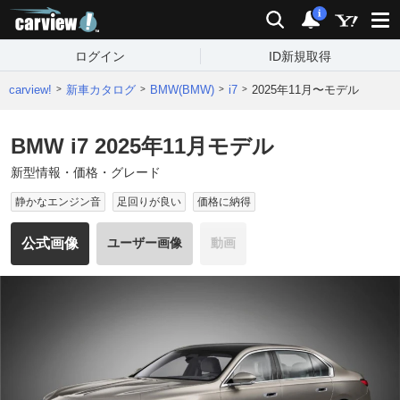
carview!
検索
通知
i
ログイン
ID新規取得
carview!
新車カタログ
BMW(BMW)
i7
2025年11月〜モデル
BMW i7 2025年11月モデル
新型情報・価格・グレード
静かなエンジン音
足回りが良い
価格に納得
公式画像
ユーザー画像
動画