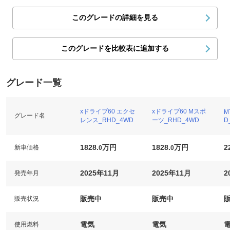
このグレードの詳細を見る
このグレードを比較表に追加する
グレード一覧
xドライブ60 エクセ
xドライブ60 Mスポ
M
グレード名
レンス_RHD_4WD
ーツ_RHD_4WD
D
1828.
万円
1828.
万円
2
新車価格
0
0
2025年11月
2025年11月
2
発売年月
販売中
販売中
販売状況
電気
電気
使用燃料