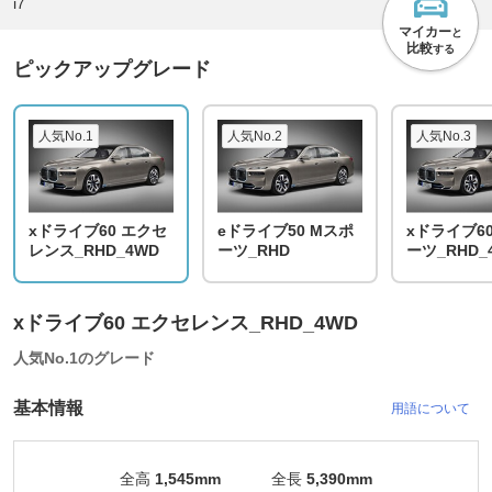
i7
マイカー
と
比較
する
ピックアップグレード
人気No.1
人気No.2
人気No.3
xドライブ60 エクセ
eドライブ50 Mスポ
xドライブ6
レンス_RHD_4WD
ーツ_RHD
ーツ_RHD_
xドライブ60 エクセレンス_RHD_4WD
人気No.1のグレード
基本情報
用語について
全高
1,545mm
全長
5,390mm