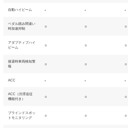
-
-
-
自動ハイビーム
ペダル踏み間違い
○
○
○
時加速抑制
アダプティブハイ
○
○
○
ビーム
後退時車両検知警
○
○
○
報
-
-
-
ACC
ACC（渋滞追従
○
○
○
機能付き）
ブラインドスポッ
○
○
○
トモニタリング