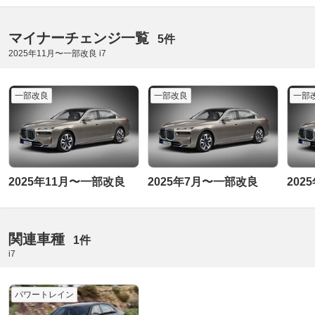
マイナーチェンジ一覧
5件
2025年11月〜一部改良 i7
一部改良
一部改良
一部
2025年11月〜一部改良
2025年7月〜一部改良
202
関連車種
1件
i7
パワートレイン