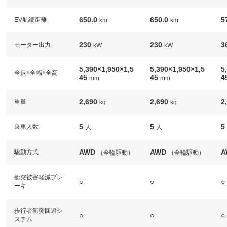
650.0
650.0
5
EV航続距離
km
km
230
230
3
モーター出力
kW
kW
5,390×1,950×1,5
5,390×1,950×1,5
5
全長×全幅×全高
45
45
4
mm
mm
2,690
2,690
2
重量
kg
kg
5
5
5
乗車人数
人
人
AWD
AWD
A
駆動方式
（全輪駆動）
（全輪駆動）
衝突被害軽減ブレ
○
○
○
ーキ
歩行者衝突回避シ
○
○
○
ステム