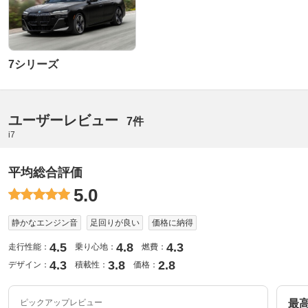
7シリーズ
ユーザーレビュー
7件
i7
平均総合評価
5.0
静かなエンジン音
足回りが良い
価格に納得
4.5
4.8
4.3
走行性能：
乗り心地：
燃費：
4.3
3.8
2.8
デザイン：
積載性：
価格：
ピックアップレビュー
最