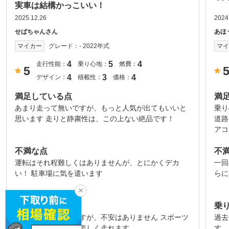
実車は結構かっこいい！
2025.12.26
2024
せばちゃんさん
あほ
グレード：
- 2022年式
マイカー
マ
4
5
4
走行性能：
乗り心地：
燃費：
5
4
3
4
デザイン：
積載性：
価格：
満足している点
満
あまり走って無いですが、もっと人気が出てもいいと
乗り
思います 走りと静粛性は、この上ない絶品です！
道路
アコ
不満な点
不
運転はそれ程難しくはありませんが、とにかくデカ
一回
い！ 駐車場に気を遣います
らに
乗り心地
乗
柔らかめな足回りですが、不安はありません スポーツ
過去
モードでは、山道も楽しく走れます
す。