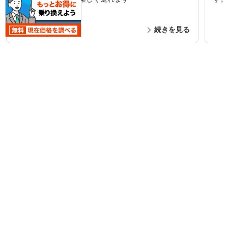
続きを見る
ユーザーレビュー一覧を見る
みんなの質問
40件
i7
1
46
回答受付終了
解
BMW i7 での、AndroidAutoについて質問です。
BM
POCO X7 Proを買ってSIMフリーモデルのまま