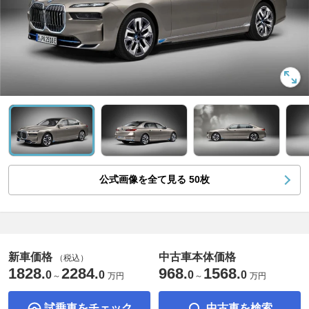
公式画像を全て見る
50
枚
新車価格
中古車本体価格
（税込）
1828
2284
968
1568
.
.
.
.
0
0
0
0
～
万円
～
万円
試乗車をチェック
中古車を検索