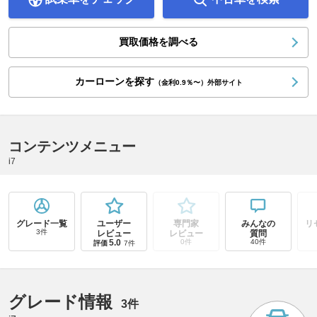
買取価格を調べる
カーローンを探す
（金利0.9％〜）外部サイト
コンテンツメニュー
i7
グレード一覧
ユーザー
専門家
みんなの
リ
3件
レビュー
レビュー
質問
5.0
0件
40件
評価
7件
グレード情報
3件