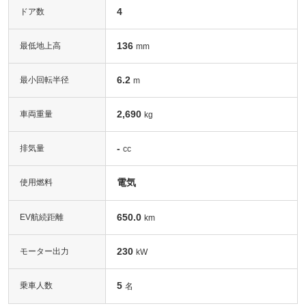
4
ドア数
136
最低地上高
mm
6.2
最小回転半径
m
2,690
車両重量
kg
-
排気量
cc
電気
使用燃料
650.0
EV航続距離
km
230
モーター出力
kW
5
乗車人数
名