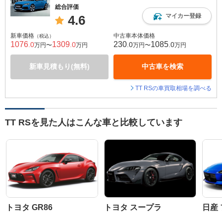
総合評価
マイカー登録
4.6
新車価格
中古車本体価格
（税込）
1076
1309
230
1085
.0
.0
.0
.0
万円〜
万円
万円〜
万円
新車見積もり(無料)
中古車を検索
TT RSの車買取相場を調べる
TT RSを見た人はこんな車と比較しています
トヨタ GR86
トヨタ スープラ
日産