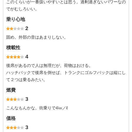
このくらいが一番扱いやすいとは思う。過剰過ぎないパワーなの
でがむしろいい。
乗り心地
2
固め。外部の音はあまりしない。
積載性
4
後席があるので人は無理だが、荷物はおける。
ハッチバックで後席を倒せば、トランクにゴルフバックは縦にし
て２つは乗るみたい。
燃費
3
こんなもんかな。街乗りで4㎞／ℓ
価格
3