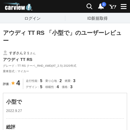
carview!
検索
通知
i
ログイン
ID新規取得
アウディ TT RS 「小型で」のユーザーレビュ
ー
すぎさん２１
さん
アウディ TT RS
グレード：TT RS クーペ_RHD_4WD(AT_2.5) 2020年式
乗車形式：マイカー
5
2
3
4
走行性能
乗り心地
燃費
評価
5
4
3
デザイン
積載性
価格
小型で
2022.9.27
総評