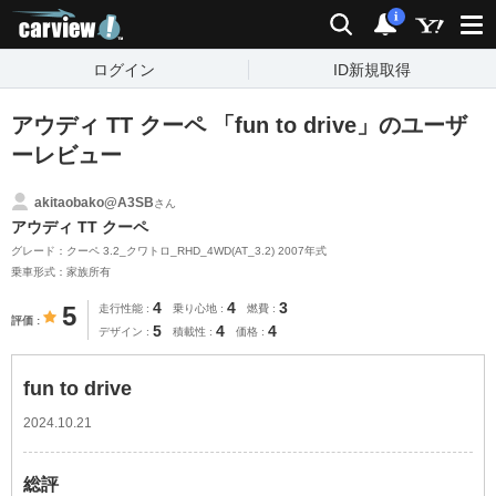
carview!
検索
通知
i
ログイン
ID新規取得
アウディ TT クーペ 「fun to drive」のユーザ
ーレビュー
akitaobako@A3SB
さん
アウディ TT クーペ
グレード：クーペ 3.2_クワトロ_RHD_4WD(AT_3.2) 2007年式
乗車形式：家族所有
4
4
3
5
走行性能
乗り心地
燃費
評価
5
4
4
デザイン
積載性
価格
fun to drive
2024.10.21
総評