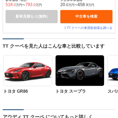
新車価格
中古車本体価格
（税込）
518
793
20
658
.0
.0
.0
.9
万円〜
万円
万円〜
万円
新車見積もり(無料)
中古車を検索
TT クーペの車買取相場を調べる
TT クーペを見た人はこんな車と比較しています
トヨタ GR86
トヨタ スープラ
スバル
アウディ TT クーペ についてもっと詳しく