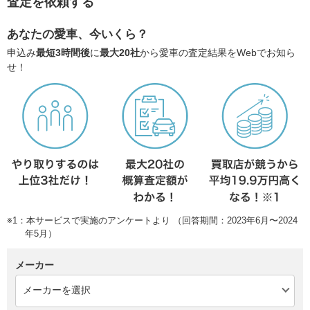
査定を依頼する
あなたの愛車、今いくら？
申込み
最短3時間後
に
最大20社
から愛車の査定結果をWebでお知ら
せ！
※1：本サービスで実施のアンケートより （回答期間：2023年6月〜2024
年5月）
メーカー