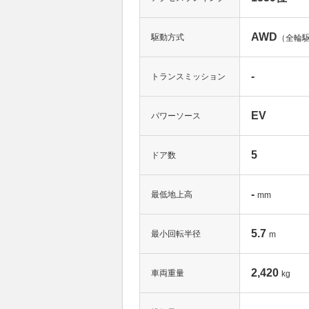
AWD
駆動方式
（全輪
-
トランスミッション
EV
パワーソース
5
ドア数
-
最低地上高
mm
5.7
最小回転半径
m
2,420
車両重量
kg