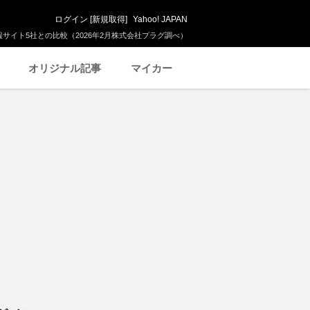
ログイン
[
新規取得
]
Yahoo! JAPAN
サイト5社との比較（2026年2月株式会社プラグ調べ）
オリジナル記事
マイカー