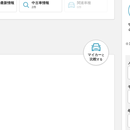
の最新情報
中古車情報
関連車種
2件
0件
※
マイカー
と
比較
する