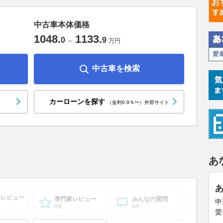
中古車本体価格
1048
.
1133
.
0
9
～
万円
中古車を検索
カーローンを探す
（金利0.9％〜）外部サイト
あ
ーレビュー
専門家レビュー
みんなの質問
申
0件
0件
愛