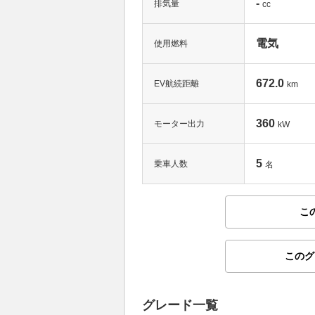
-
排気量
cc
電気
使用燃料
672.0
EV航続距離
km
360
モーター出力
kW
5
乗車人数
名
こ
このグ
グレード一覧