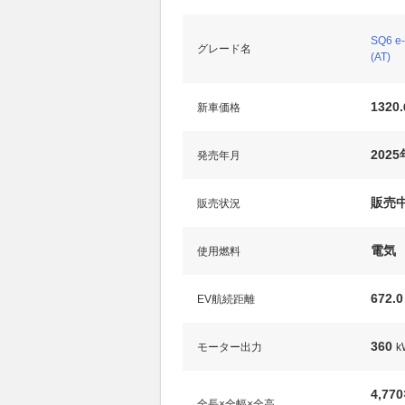
SQ6 e
グレード名
(AT)
1320.
新車価格
202
発売年月
販売
販売状況
電気
使用燃料
672.0
EV航続距離
360
モーター出力
k
4,770
全長×全幅×全高