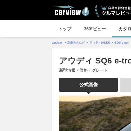
トップ
360°ビュー
カタ
carview!
新車カタログ
アウディ(AUDI)
SQ6 e-tron
アウディ SQ6 e-t
新型情報・価格・グレード
公式画像