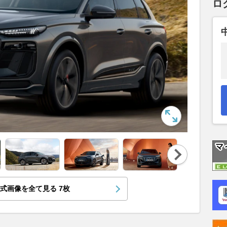
ロ
Nex
t
式画像を全て見る
7
枚