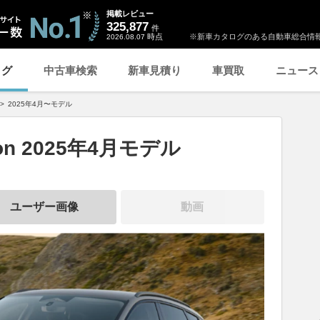
掲載レビュー
325,877
件
時点
※新車カタログのある自動車総合情報
2026.08.07
ログ
中古車検索
新車見積り
車買取
ニュース
2025年4月〜モデル
ron 2025年4月モデル
ユーザー画像
動画