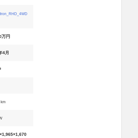
-tron_RHD_4WD
万円
0
5年4月
中
km
W
×1,965×1,670