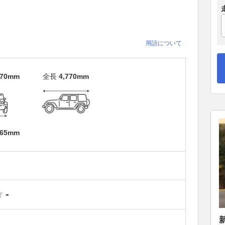
用語について
670mm
全長
4,770mm
965mm
-