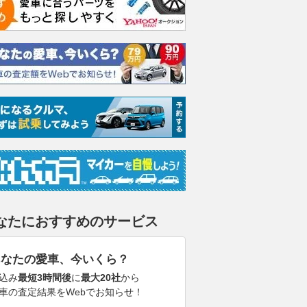
なたにおすすめのサービス
あなたの愛車、今いくら？
込み
最短3時間後
に
最大20社
から
車の査定結果をWebでお知らせ！