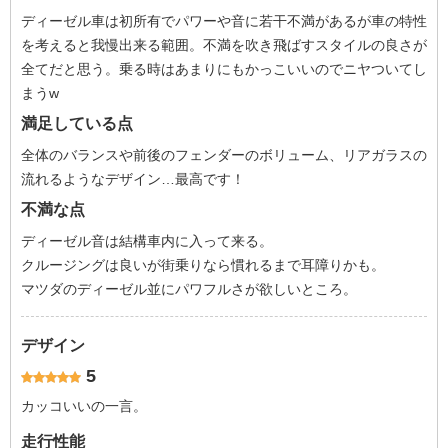
ディーゼル車は初所有でパワーや音に若干不満があるが車の特性
を考えると我慢出来る範囲。不満を吹き飛ばすスタイルの良さが
全てだと思う。乗る時はあまりにもかっこいいのでニヤついてし
まうw
満足している点
全体のバランスや前後のフェンダーのボリューム、リアガラスの
流れるようなデザイン…最高です！
不満な点
ディーゼル音は結構車内に入って来る。
クルージングは良いが街乗りなら慣れるまで耳障りかも。
マツダのディーゼル並にパワフルさが欲しいところ。
デザイン
5
カッコいいの一言。
走行性能