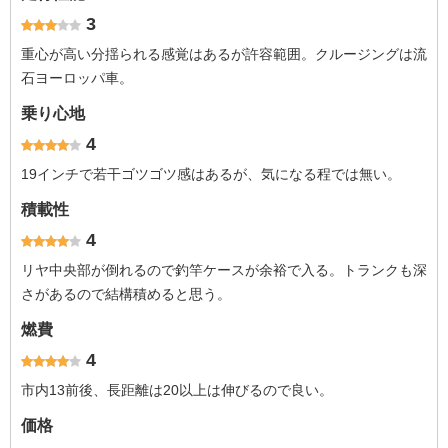
3
重心が高い分揺られる感覚はあるが許容範囲。クルージングは流
石ヨーロッパ車。
乗り心地
4
19インチで若干ゴツゴツ感はあるが、気になる程では無い。
積載性
4
リヤ中央部が倒れるので釣竿ケースが余裕で入る。トランクも深
さがあるので結構積めると思う。
燃費
4
市内13前後、長距離は20以上は伸びるので良い。
価格