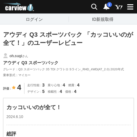
carview!
検索
通知
i
ログイン
ID新規取得
アウディ Q3 スポーツバック 「カッコいいのが
全て！」のユーザーレビュー
oh.sugi
さん
アウディ Q3 スポーツバック
グレード：Q3 スポーツバック 35 TDI クワトロ Sライン_RHD_4WD(AT_2.0) 2020年式
乗車形式：マイカー
3
4
4
4
走行性能
乗り心地
燃費
評価
5
4
4
デザイン
積載性
価格
カッコいいのが全て！
2024.6.10
総評