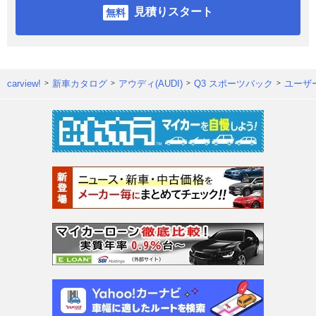
見積りスタート
carview!
新車カタログ
アウディ(AUDI)
Q3 スポーツバック
ユーザ