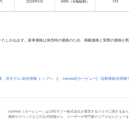
円
2026年5月
AWD（全輪駆動）
7AT
いたしかねます。新車価格は発売時の価格のため、掲載価格と実際の価格が
車、旧モデル 総合情報 トップへ
|
carview![カービュー] - 自動車総合
carview!（カービュー）はLINEヤフー株式会社が運営するクルマに関す
価格やスペックなどの公式情報から、ユーザーや専門家のリアルなレビューま