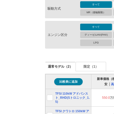
すべて
駆動方式
MR（後輪駆動）
すべて
エンジン区分
ディーゼルHV(PHV)
LPG
通常モデル（
2
）
限定（
1
）
新車価格（
比較表に追加
安
高
TFSI 110kW アドバンス
ト_RHD(Sトロニック_1.
550.0
万
5)
TFSI クワトロ 150kW ア