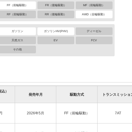
FF（前輪駆動）
FR（後輪駆動）
MF（前輪駆動）
RF（前輪駆動）
RR（後輪駆動）
AWD（全輪駆動）
ガソリン
ガソリンHV(PHV)
ディーゼル
天然ガス
EV
FCV
その他
税込）
発売年月
駆動方式
トランスミッショ
円
2026年5月
FF（前輪駆動）
7AT