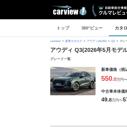
トップ
360°ビュー
カタ
carview!
新車カタログ
アウディ(AUDI)
Q3
グレ
アウディ Q3(2026年5月モデル
グレード一覧
新車価格（税
550
.0
万円
中古車本体価
49
5
.8
万円
〜