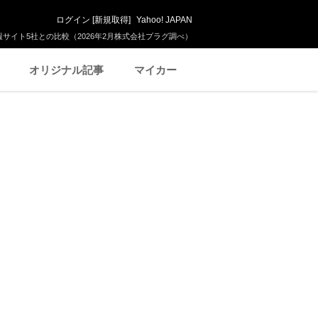
ログイン
[
新規取得
]
Yahoo! JAPAN
サイト5社との比較（2026年2月株式会社プラグ調べ）
オリジナル記事
マイカー