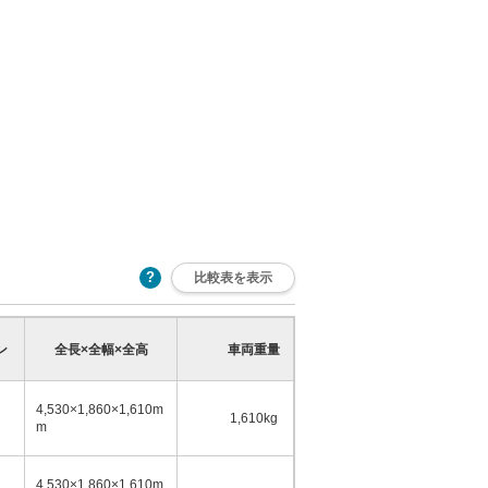
比較表を表示
乗車定員
ン
全長×全幅×全高
車両重量
少
多
4,530×1,860×1,610m
1,610kg
5名
m
4,530×1,860×1,610m