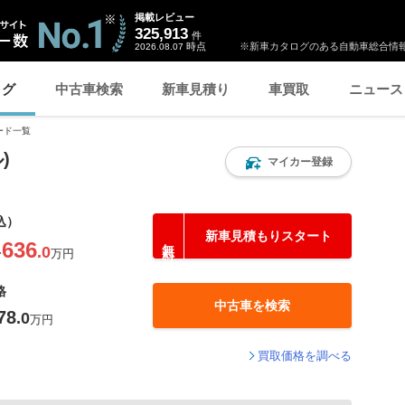
掲載レビュー
325,913
件
時点
※新車カタログのある自動車総合情報
2026.08.07
ログ
中古車検索
新車見積り
車買取
ニュース
ード一覧
)
マイカー登録
込）
新車見積もりスタート
636
.0
〜
万円
格
中古車を検索
78
.0
万円
買取価格を調べる