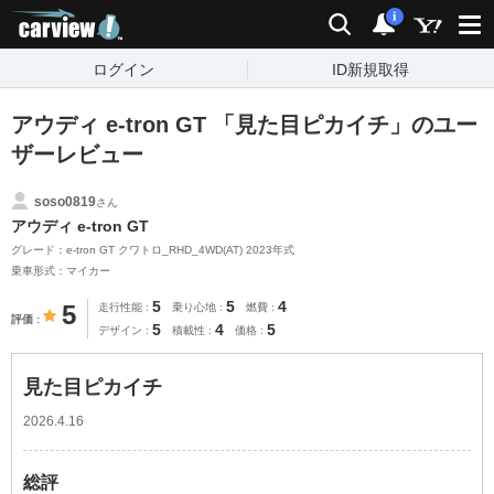
carview!
検索
通知
i
ログイン
ID新規取得
アウディ e-tron GT 「見た目ピカイチ」のユー
ザーレビュー
soso0819
さん
アウディ e-tron GT
グレード：e-tron GT クワトロ_RHD_4WD(AT) 2023年式
乗車形式：マイカー
5
5
4
5
走行性能
乗り心地
燃費
評価
5
4
5
デザイン
積載性
価格
見た目ピカイチ
2026.4.16
総評