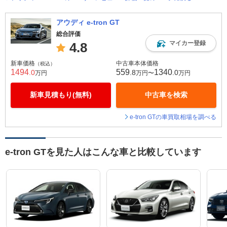
アウディ e-tron GT
総合評価
マイカー登録
4.8
新車価格
中古車本体価格
（税込）
1494
559
1340
.0
.8
.0
万円
万円〜
万円
新車見積もり(無料)
中古車を検索
e-tron GTの車買取相場を調べる
e-tron GTを見た人はこんな車と比較しています