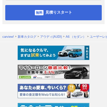
見積りスタート
carview!
新車カタログ
アウディ(AUDI)
A6 （セダン）
ユーザーレ