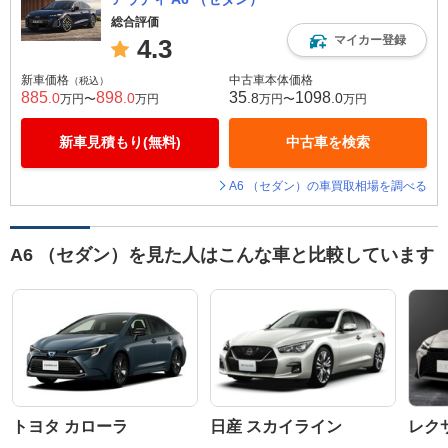
総合評価
マイカー登録
4.3
新車価格
中古車本体価格
（税込）
885
898
35
1098
.0
.0
.8
.0
万円〜
万円
万円〜
万円
新車見積もり(無料)
中古車を検索
A6 （セダン）の車買取相場を調べる
A6 （セダン）を見た人はこんな車と比較しています
トヨタ カローラ
日産 スカイライン
レク