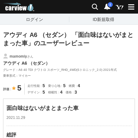
carview!
検索
通知
i
ログイン
ID新規取得
アウディ A6 （セダン） 「面白味はないがまと
まった車」のユーザーレビュー
mamomiy
さん
アウディ A6 （セダン）
グレード：A6 40 TDI クワトロ スポーツ_RHD_4WD(Sトロニック_2.0) 2021年式
乗車形式：マイカー
5
5
4
5
走行性能
乗り心地
燃費
評価
5
4
3
デザイン
積載性
価格
面白味はないがまとまった車
2021.11.29
総評