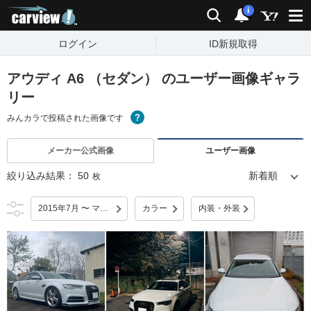
carview!
検索
通知
i
ログイン
ID新規取得
アウディ A6 （セダン） のユーザー画像ギャラ
リー
みんカラで投稿された画像です
メーカー公式画像
ユーザー画像
絞り込み結果：
50
枚
2015年7月 〜 マイナーチェンジ
カラー
内装・外装