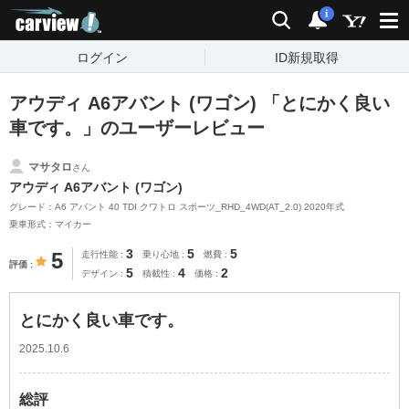
carview!
検索
通知
i
ログイン
ID新規取得
アウディ A6アバント (ワゴン) 「とにかく良い
車です。」のユーザーレビュー
マサタロ
さん
アウディ A6アバント (ワゴン)
グレード：A6 アバント 40 TDI クワトロ スポーツ_RHD_4WD(AT_2.0) 2020年式
乗車形式：マイカー
3
5
5
5
走行性能
乗り心地
燃費
評価
5
4
2
デザイン
積載性
価格
とにかく良い車です。
2025.10.6
総評