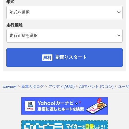
年式
走行距離
見積りスタート
carview!
新車カタログ
アウディ(AUDI)
A6アバント (ワゴン)
ユー