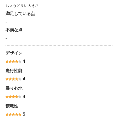
ちょうど良い大きさ
満足している点
-
不満な点
-
デザイン
4
走行性能
4
乗り心地
4
積載性
5