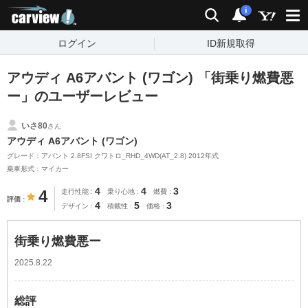
carview!
検索
通知
i
ログイン
ID新規取得
アウディ A6アバント (ワゴン) 「街乗り燃費悪
ー」のユーザーレビュー
いさ80
さん
アウディ A6アバント (ワゴン)
グレード：アバント 2.8FSI クワトロ_RHD_4WD(AT_2.8) 2012年式
乗車形式：マイカー
4
4
3
4
走行性能
乗り心地
燃費
評価
4
5
3
デザイン
積載性
価格
街乗り燃費悪ー
2025.8.22
総評