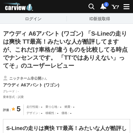
carview!
検索
通知
i
ログイン
ID新規取得
アウディ A6アバント (ワゴン) 「S-Lineの走り
は爽快 TT最高！みたいな人が酷評してます
が、これだけ車格が違うものを比較してる時点
でナンセンスです。 「TTではありえない」っ
てそ」のユーザーレビュー
ニックネーム非公開
さん
アウディ A6アバント (ワゴン)
グレード：-
乗車形式：試乗
-
-
-
5
走行性能
乗り心地
燃費
評価
-
-
-
デザイン
積載性
価格
S-Lineの走りは爽快 TT最高！みたいな人が酷評し