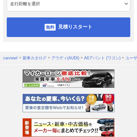
見積りスタート
carview!
新車カタログ
アウディ(AUDI)
A6アバント (ワゴン)
ユー