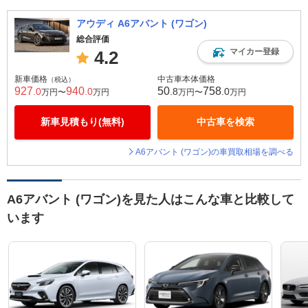
アウディ A6アバント (ワゴン)
総合評価
マイカー登録
4.2
新車価格
中古車本体価格
（税込）
927
940
50
758
.0
.0
.8
.0
万円〜
万円
万円〜
万円
新車見積もり(無料)
中古車を検索
A6アバント (ワゴン)の車買取相場を調べる
A6アバント (ワゴン)を見た人はこんな車と比較して
います