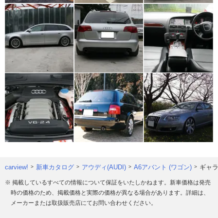
carview!
新車カタログ
アウディ(AUDI)
A6アバント (ワゴン)
ギャ
※ 掲載しているすべての情報について保証をいたしかねます。新車価格は発売
時の価格のため、掲載価格と実際の価格が異なる場合があります。詳細は、
メーカーまたは取扱販売店にてお問い合わせください。