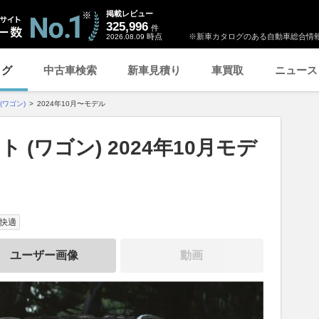
掲載レビュー
325,996
件
時点
※新車カタログのある自動車総合情報
2026.08.09
ログ
中古車検索
新車見積り
車買取
ニュース
(ワゴン)
2024年10月〜モデル
 (ワゴン) 2024年10月モデ
快適
ユーザー画像
動画