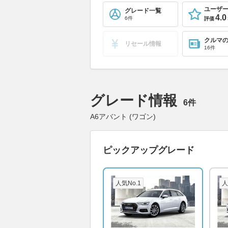
ユーザ
グレード一覧
4.0
6件
評価
クルマ
リセール情報
16件
グレード情報
6件
A6アバント (ワゴン)
ピックアップグレード
人気No.1
人