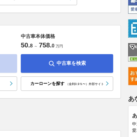
中古車本体価格
50
.
758
.
8
0
～
万円
中古車を検索
カーローンを探す
（金利0.9％〜）外部サイト
あ
申
愛