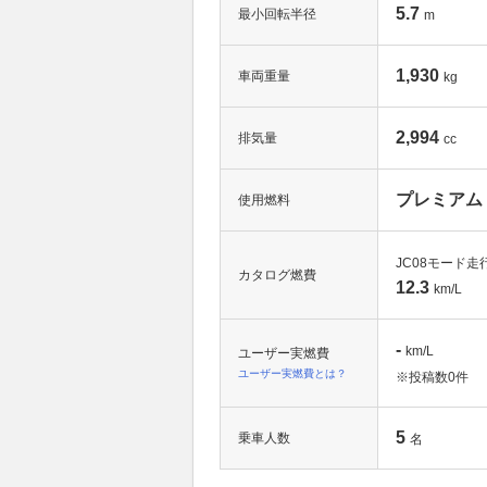
5.7
最小回転半径
m
1,930
車両重量
kg
2,994
排気量
cc
プレミアム
使用燃料
JC08モード走
カタログ燃費
12.3
km/L
-
km/L
ユーザー実燃費
ユーザー実燃費とは？
※投稿数
0件
5
乗車人数
名