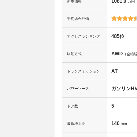
1081.0
新車価格
万円
平均総合評価
485位
アクセスランキング
AWD
駆動方式
（全輪
AT
トランスミッション
ガソリンHV(
パワーソース
5
ドア数
140
最低地上高
mm