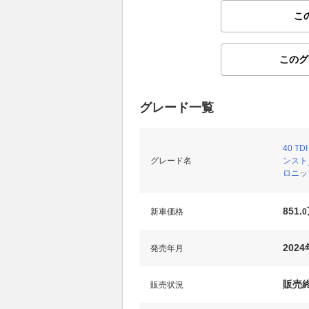
こ
このグ
グレード一覧
40 T
グレード名
ンスト_
ロニック
851.
新車価格
0
2024
発売年月
販売
販売状況