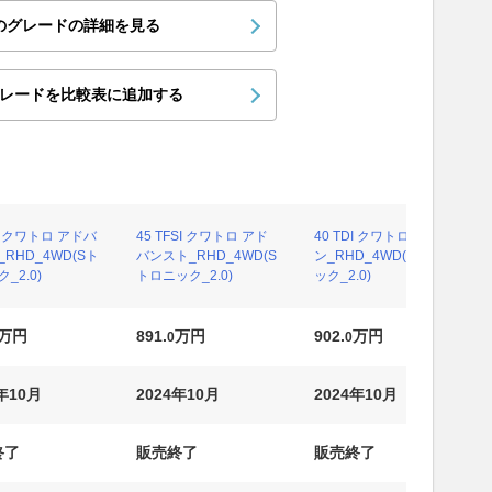
のグレードの詳細を見る
レードを比較表に追加する
DI クワトロ アドバ
45 TFSI クワトロ アド
40 TDI クワトロ Sライ
RHD_4WD(Sト
バンスト_RHD_4WD(S
ン_RHD_4WD(Sトロニ
_2.0)
トロニック_2.0)
ック_2.0)
万円
891.
万円
902.
万円
0
0
年10月
2024年10月
2024年10月
終了
販売終了
販売終了