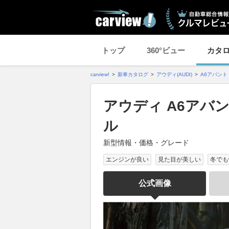
トップ
360°ビュー
カタ
carview!
新車カタログ
アウディ(AUDI)
A6アバント 
アウディ A6アバント
ル
新型情報・価格・グレード
エンジンが良い
見た目が美しい
冬でも
公式画像