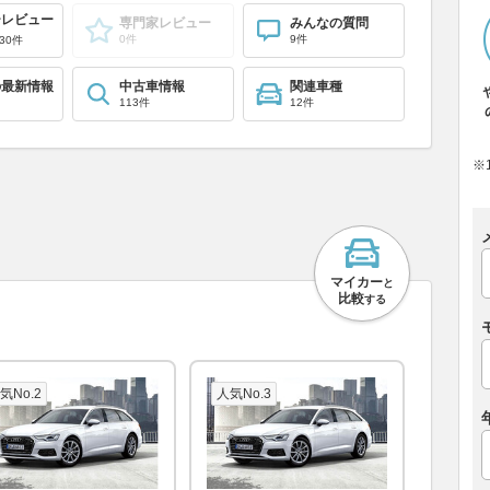
ーレビュー
専門家レビュー
みんなの質問
0件
9件
30件
の最新情報
中古車情報
関連車種
113件
12件
※
マイカー
と
比較
する
気No.2
人気No.3