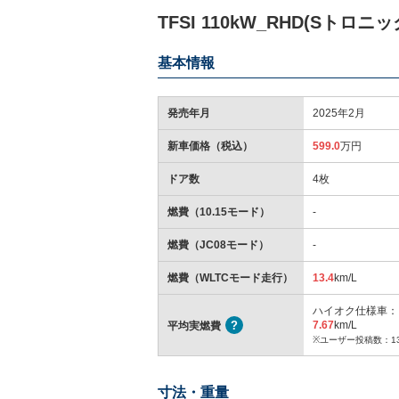
TFSI 110kW_RHD(Sトロニ
基本情報
発売年月
2025年2月
新車価格（税込）
599.0
万円
ドア数
4枚
燃費（10.15モード）
-
燃費（JC08モード）
-
燃費（WLTCモード走行）
13.4
km/L
ハイオク仕様車：
7.67
km/L
平均実燃費
※ユーザー投稿数：1
寸法・重量