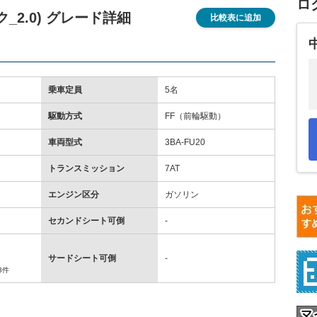
ロ
ック_2.0) グレード詳細
比較表に追加
乗車定員
5名
駆動方式
FF（前輪駆動）
車両型式
3BA-FU20
トランスミッション
7AT
エンジン区分
ガソリン
セカンドシート可倒
-
サードシート可倒
-
3件