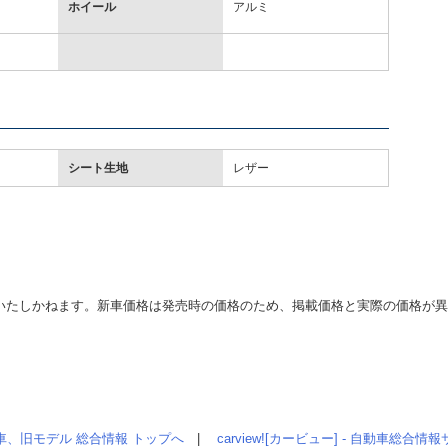
ホイール
アルミ
シート生地
レザー
いたしかねます。新車価格は発売時の価格のため、掲載価格と実際の価格が
車、旧モデル 総合情報 トップへ
|
carview![カービュー] - 自動車総合