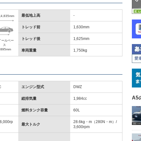
最低地上高
-
4,835mm
トレッド前
1,630mm
トレッド後
1,625mm
イールベー
ス
,895mm
車両重量
1,750kg
Ｃ
エンジン型式
DWZ
A
総排気量
1,984cc
燃料タンク容量
60L
,000rp
28.6kg・m（280N・m）/
最大トルク
3,600rpm