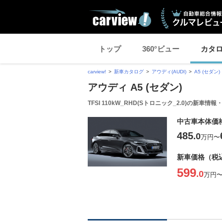
トップ
360°ビュー
カタ
carview!
新車カタログ
アウディ(AUDI)
A5 (セダン)
アウディ A5 (セダン)
TFSI 110kW_RHD(Sトロニック_2.0)の新車情
中古車本体価
485
.0
万円
〜
新車価格（税
599
.0
万円