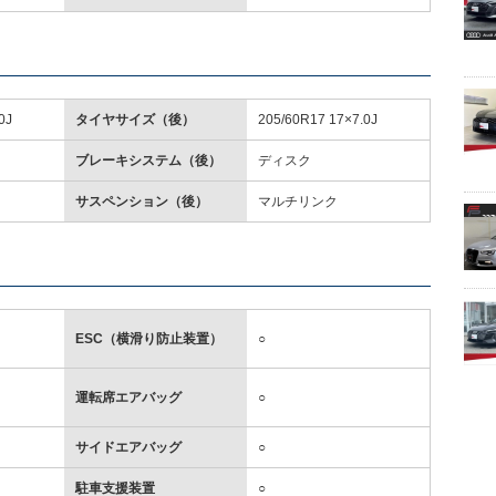
0J
タイヤサイズ（後）
205/60R17 17×7.0J
ブレーキシステム（後）
ディスク
サスペンション（後）
マルチリンク
ESC（横滑り防止装置）
○
運転席エアバッグ
○
サイドエアバッグ
○
駐車支援装置
○