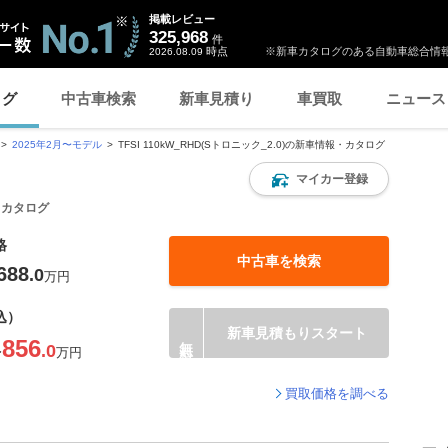
掲載レビュー
325,968
件
時点
※新車カタログのある自動車総合情報
2026.08.09
ログ
中古車検索
新車見積り
車買取
ニュース
2025年2月〜モデル
TFSI 110kW_RHD(Sトロニック_2.0)の新車情報・カタログ
マイカー登録
報・カタログ
格
中古車を検索
688
.0
万円
込）
新車見積もりスタート
856
.0
〜
万円
買取価格を調べる