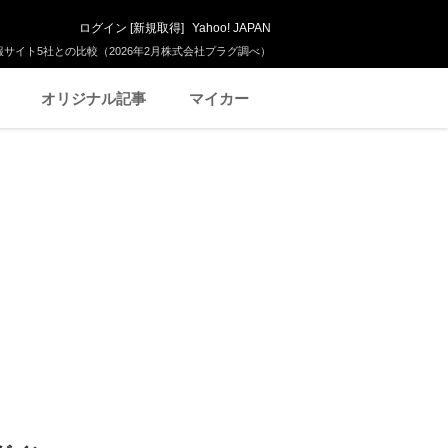
ログイン
[
新規取得
]
Yahoo! JAPAN
サイト5社との比較（2026年2月株式会社プラグ調べ）
オリジナル記事
マイカー