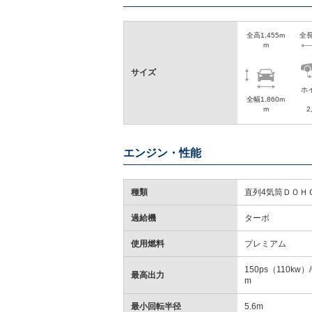
全高1,455m
全長
m
サイズ
ホ
全幅1,860m
m
2
エンジン・性能
種類
直列4気筒ＤＯＨ
過給機
ターボ
使用燃料
プレミアム
150ps（110kw）/6
最高出力
m
最小回転半径
5.6m