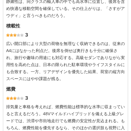
静粛性は、同クラスの輸入車の中でも高水準に位置し、後席を含
め快適な移動空間を確保している。その仕上がりは、「さすがア
ウディ」と言うべきものだろう。
積載性
3
広い開口部により大型の荷物を無理なく収納できるのは、従来の
A4にはなかった利点だ。後席を倒せば奥行きも十分に確保さ
れ、旅行や趣味の用途にも対応する。高級セダンでありながら実
用性を高めた点は、日本の限られた駐車環境やライフスタイルに
も合致する。一方、リアデザインを優先した結果、荷室の縦方向
スペースにはやや課題が残る。
燃費
3
排気量と車格を考えれば、燃費性能は標準的な水準に収まってい
ると言えるだろう。48Vマイルドハイブリッドを備える上級グレ
ードでは、渋滞や市街地走行でも燃費の安定性が見込まれる。も
ちろん、燃費性能を優先するなら、そのほかの選択肢も視野に入