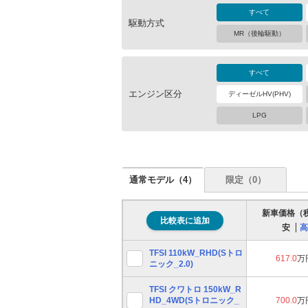
すべて
駆動方式
MR（後輪駆動）
すべて
エンジン区分
ディーゼルHV(PHV)
LPG
通常モデル（
4
）
限定（
0
）
新車価格（
比較表に追加
安
高
TFSI 110kW_RHD(Sトロ
617.0
万
ニック_2.0)
TFSI クワトロ 150kW_R
HD_4WD(Sトロニック_
700.0
万