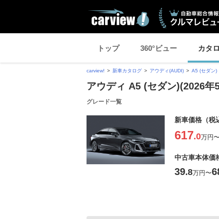
トップ
360°ビュー
カタ
carview!
新車カタログ
アウディ(AUDI)
A5 (セダン)
アウディ A5 (セダン)(2026
グレード一覧
新車価格（税
617
.0
万円
中古車本体価
39
6
.8
万円
〜