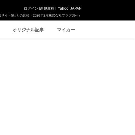
ログイン
[
新規取得
]
Yahoo! JAPAN
サイト5社との比較（2026年2月株式会社プラグ調べ）
オリジナル記事
マイカー