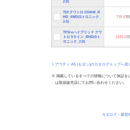
2.0)
TDI クワトロ 150kW_R
HD_4WD(Sトロニック_
735.0
万
2.0)
TFSI eハイブリッド クワ
トロ Sライン_RHD(Sト
1151.0
万
ロニック_2.0)
アウディ A5 (セダン)のカタログトップへ戻
※ 掲載しているすべての情報について保証を
は取扱販売店にてお問い合わせください。
カタログ－新型