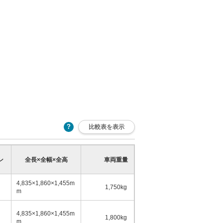
比較表を表示
乗車定員
ン
全長×全幅×全高
車両重量
少
多
4,835×1,860×1,455m
1,750kg
5名
m
4,835×1,860×1,455m
1,800kg
5名
m