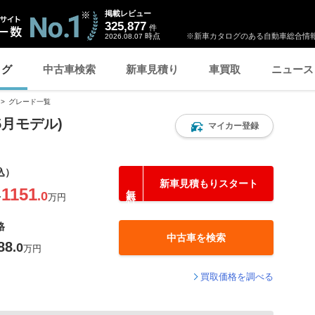
掲載レビュー
325,877
件
時点
※新車カタログのある自動車総合情報
2026.08.07
ログ
中古車検索
新車見積り
車買取
ニュース
グレード一覧
年5月モデル)
マイカー登録
込）
新車見積もりスタート
1151
.0
〜
万円
格
中古車を検索
88
.0
万円
買取価格を調べる