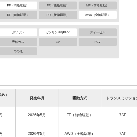
FF（前輪駆動）
FR（後輪駆動）
MF（前輪駆動）
RF（前輪駆動）
RR（後輪駆動）
AWD（全輪駆動）
ガソリン
ガソリンHV(PHV)
ディーゼル
天然ガス
EV
FCV
その他
税込）
発売年月
駆動方式
トランスミッショ
円
2026年5月
FF（前輪駆動）
7AT
円
2026年5月
AWD（全輪駆動）
7AT