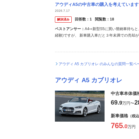
アウディA5の中古車の購入を考えています。 今から1年経つとA5の相場も下がると思う
2026.7.17
回答数：
1
閲覧数：
18
解決済み
ベストアンサー：
A4⇨新型S5に買い替納車待ち
経験)ですが、 新車購入車だと３年未満での売却
式にもよると思いますが、 狙っているA5の価格が
売却された方がよいと思います。 その時に、ディー
アウディ A5 カブリオレ のみんなの質問一覧ペ
アウディ A5 カブリオレ
中古車本体価
69
2
.9
万円
〜
新車価格
（税
765
.0
万円