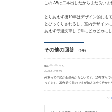
この A5は二本出しだからまだ良いよ
とりあえず後10年はデザイン的にも
とびっくりされるし、室内デザインに
あえず毎週洗車して常にピカピカに
その他の回答
（6件）
gat********さん
2026.6.3 06:02
外車って年式が全然分からないです。15年落ち
ってます。20年近く前のですが知人は全く分から