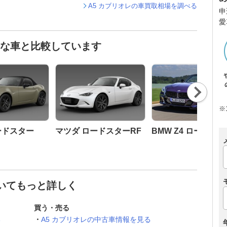
A5 カブリオレの車買取相場を調べる
申
愛
んな車と比較しています
Nex
t
※
ードスター
マツダ ロードスターRF
BMW Z4 ロードス
ついてもっと詳しく
買う・売る
る
A5 カブリオレの中古車情報を見る