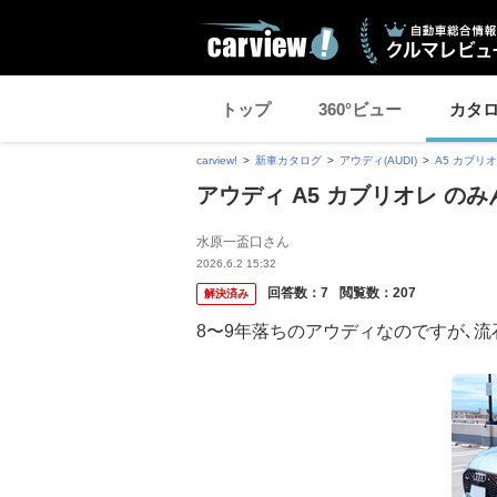
トップ
360°ビュー
カタ
carview!
新車カタログ
アウディ(AUDI)
A5 カブリ
アウディ A5 カブリオレ の
水原一盃口さん
2026.6.2 15:32
回答数：
7
閲覧数：
207
解決済み
8〜9年落ちのアウディなのですが､