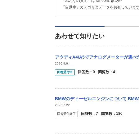
「みんなの質問」はYahoo!知恵袋の
「自動車」カテゴリとデータを共有していま
あわせて知りたい
アウディA4/A5でアナログメーターが選
2026.8.6
回答数：
0
閲覧数：
4
回答受付中
BMWのディーゼルエンジンについて BMWのディーゼルエンジン凄すぎませんか？ ディ
2026.7.22
回答数：
7
閲覧数：
180
回答受付終了