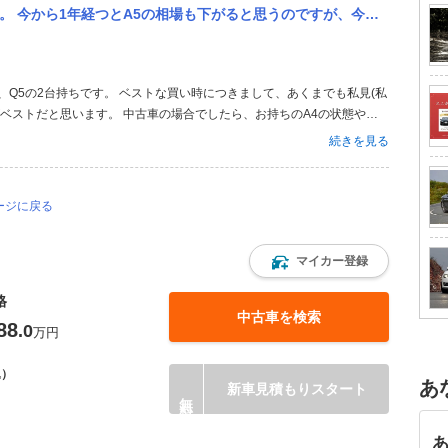
のですが、今乗っているA4の下取り価格も下がるので、結局総支払額はそんなに変わらないのでしょうか？ ドイツ車の...
と、Q5の2台持ちです。 ベストな買い時につきまして、あくまでも私見(私
がベストだと思います。 中古車の場合でしたら、お持ちのA4の状態や年
下がるよりも、A4自体の価値の下落が早い為、 可能でしたらA4を早く
続きを見る
ラー以外で...
ージに戻る
マイカー登録
格
中古車を検索
88
.0
万円
込）
あ
新車見積もりスタート