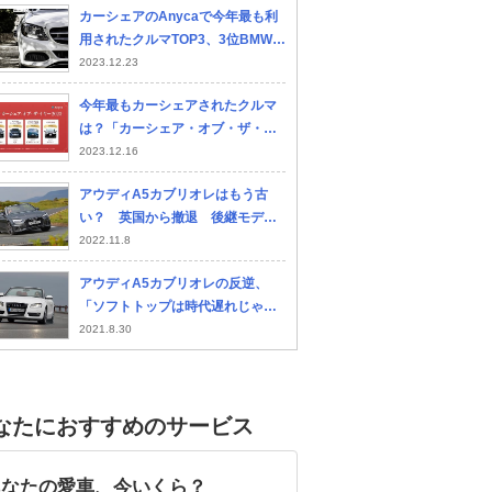
カーシェアのAnycaで今年最も利
用されたクルマTOP3、3位BMW
「Z4」、2位マツダ「アクセラス
2023.12.23
ポーツ」、1位は？
今年最もカーシェアされたクルマ
は？「カーシェア・オブ・ザ・イ
ヤー2023」発表 エニカ
2023.12.16
アウディA5カブリオレはもう古
い？ 英国から撤退 後継モデル
も未確定
2022.11.8
アウディA5カブリオレの反逆、
「ソフトトップは時代遅れじゃな
い」【10年ひと昔の新車】
2021.8.30
なたにおすすめのサービス
あなたの愛車、今いくら？