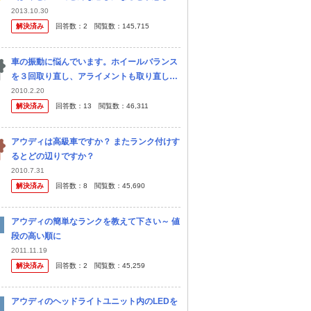
すか？ 450ｈを乗っていますが、乗換えを検
2013.10.30
討しています。 先日、GS300ｈを試乗して
解決済み
回答数：
2
閲覧数：
145,715
きましたがRXの前に...
車の振動に悩んでいます。ホイールバランス
を３回取り直し、アライメントも取り直しし
ました。ホイールバランスは、取り直す毎に
2010.2.20
少しづつ振動は小さくなっているように感じ
解決済み
回答数：
13
閲覧数：
46,311
ますが、とりきれません。 ●症状は...
アウディは高級車ですか？ またランク付けす
るとどの辺りですか？
2010.7.31
解決済み
回答数：
8
閲覧数：
45,690
アウディの簡単なランクを教えて下さい～ 値
段の高い順に
2011.11.19
解決済み
回答数：
2
閲覧数：
45,259
アウディのヘッドライトユニット内のLEDを