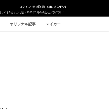
ログイン
[
新規取得
]
Yahoo! JAPAN
サイト5社との比較（2026年2月株式会社プラグ調べ）
オリジナル記事
マイカー