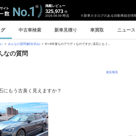
掲載レビュー
325,973
件
時点
※新車カタログのある自動車総合情報
2026.08.09
ログ
中古車検索
新車見積り
車買取
ニュース
オレ
みんなの質問(解決済み)
8〜9年落ちのアウディなのですが､流石にもう...
みんなの質問
違反報告
流石にもう古臭く見えますか？