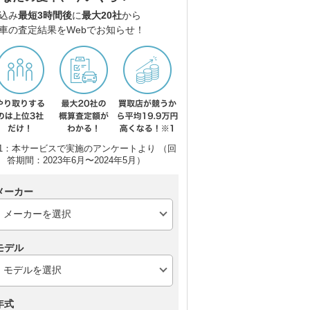
込み
最短3時間後
に
最大20社
から
車の査定結果をWebでお知らせ！
1：本サービスで実施のアンケートより （回
答期間：2023年6月〜2024年5月）
ター
トヨタ コペン
ポルシェ 911 カブリオ
ポル
メーカー
レ
ー
モデル
年式