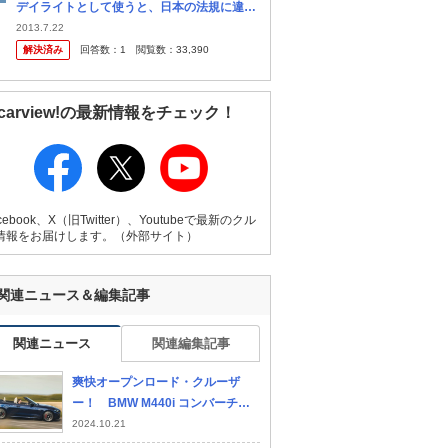
デイライトとして使うと、日本の法規に違反
することになると聞きました。その理由をご
2013.7.22
存じの方、ご教示頂ければ幸いです。よろし
解決済み
回答数：
1
閲覧数：
33,390
くお願いいたします。 マイナーチ...
carview!の最新情報をチェック！
cebook、X（旧Twitter）、Youtubeで最新のクル
情報をお届けします。（外部サイト）
関連ニュース＆編集記事
関連ニュース
関連編集記事
爽快オープンロード・クルーザ
ー！ BMW M440i コンバーチブ
ルへ試乗 420iとM4のギャップを
2024.10.21
埋める