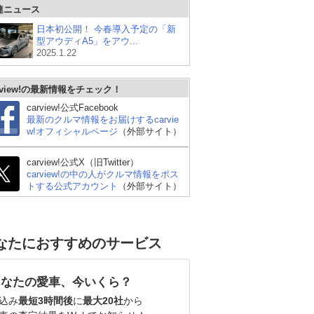
連ニュース
日本初公開！ 今春導入予定の「新
型アウディA5」をアウ...
2025.1.22
rview!の最新情報をチェック！
carview!公式Facebook
最新のクルマ情報をお届けするcarvie
w!オフィシャルページ
（外部サイト）
carview!公式X（旧Twitter）
carview!の中の人がクルマ情報をポス
トする公式アカウント
（外部サイト）
なたにおすすめのサービス
あなたの愛車、今いくら？
込み
最短3時間後
に
最大20社
から