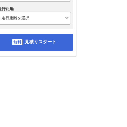
走行距離
見積りスタート
ーリ
フォルクスワーゲン ゴ
BMW 3シリーズ ツーリ
メ
ルフ ヴァリアント
ング
ラ
ン