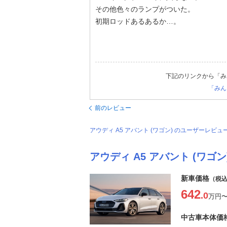
その他色々のランプがついた。
初期ロッドあるあるか…。
下記のリンクから「み
「みん
前のレビュー
アウディ A5 アバント (ワゴン) のユーザーレ
アウディ A5 アバント (ワゴン
新車価格
（税
642
.0
万円
中古車本体価