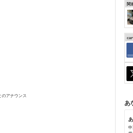
関
ca
とのアナウンス
あ
申