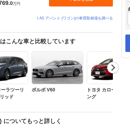
769
.0
万円
A5 アバント (ワゴン)の車買取相場を調べる
た人はこんな車と比較しています
Nex
t
ローラツーリ
ボルボ V60
トヨタ カローラツ
リッド
ング
ン) についてもっと詳しく