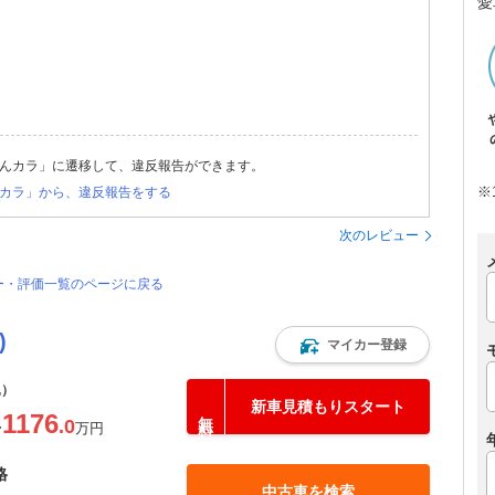
愛
んカラ」に遷移して、違反報告ができます。
※
カラ」から、違反報告をする
次のレビュー
ビュー・評価一覧のページに戻る
)
マイカー登録
込）
新車見積もりスタート
1176
.0
〜
万円
格
中古車を検索