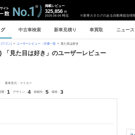
掲載レビュー
325,856
件
時点
※新車カタログのある自動車総合情報
2026.08.06
ログ
中古車検索
新車見積り
車買取
ニュース
 (ワゴン)
ユーザーレビュー・評価一覧
見た目は好き
ゴン) 「見た目は好き」のユーザーレビュー
乗車形式：マイカー
1
4
5
3
燃費
デザイン
積載性
価格