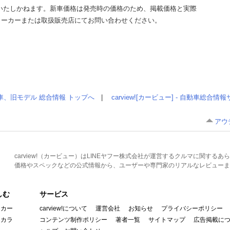
いたしかねます。新車価格は発売時の価格のため、掲載価格と実際
メーカーまたは取扱販売店にてお問い合わせください。
車、旧モデル 総合情報 トップへ
|
carview![カービュー] - 自動車総合
アウ
carview!（カービュー）はLINEヤフー株式会社が運営するクルマに関す
価格やスペックなどの公式情報から、ユーザーや専門家のリアルなレビューま
しむ
サービス
イカー
carview!について
運営会社
お知らせ
プライバシーポリシー
んカラ
コンテンツ制作ポリシー
著者一覧
サイトマップ
広告掲載に