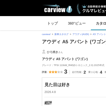
トップ
360°ビュー
カタ
carview!
新車カタログ
アウディ(AUDI)
A5 アバント
アウディ A5 アバント (ワ
ひろ焼き
さん
アウディ A5 アバント (ワゴン)
グレード：TFSI 110kW_RHD(Sトロニック_2.0) 2025年式
3
2
4
評価
走行性能
乗り心地
見た目は好き
2026.4.8
総評