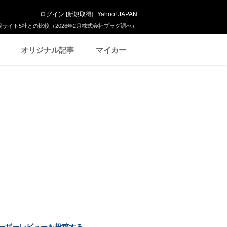
ログイン
[
新規取得
]
Yahoo! JAPAN
サイト5社との比較（2026年2月株式会社プラグ調べ）
オリジナル記事
マイカー