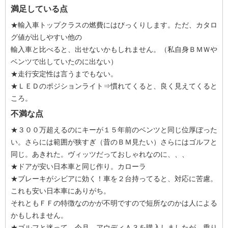
満足している点
★輸入車トップクラスの燃費にはびっくりします。ただ、カタロ
グ値が出しやすい他の
輸入車と比べると、出せないかもしれません。（私自身ＢＭＷや
ベンツで出していたのに出ない）
★走行安定性は言うまでもない。
★ＬＥＤのポジションライト⇒慣れてくると、良く見えてくると
ころ。
不満な点
★３００万超えるのにキーが１５年前のベンツと同じ位厚ぼった
い。さらには範囲が狭すぎ（昔のＢＭ見たい）さらにはゴルフと
同じ。あきれた。ヴィッツだっておしゃれなのに、、、
★ドアが安い日本車と同じ作り。カローラ
★ブレーキがシビアに効く！車を２台持ってると、対応に苦慮。
これも安い日本車にありがち。
それともＦＦの特徴なのかが不明ですので短所なのかは人による
かもしれません。
★ゴルフと迷って、今月、アウディＡ３を購入しましたが、乗り