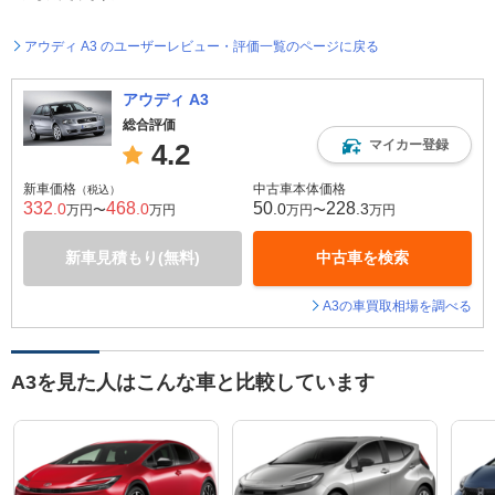
アウディ A3 のユーザーレビュー・評価一覧のページに戻る
アウディ A3
総合評価
マイカー登録
4.2
新車価格
中古車本体価格
（税込）
332
468
50
228
.0
.0
.0
.3
万円〜
万円
万円〜
万円
新車見積もり(無料)
中古車を検索
A3の車買取相場を調べる
A3を見た人はこんな車と比較しています