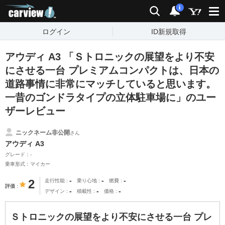
carview!
検索
通知
i
ログイン
ID新規取得
アウディ A3 「Ｓトロニックの展望をより不安
にさせる一台 プレミアムコンパクトは、日本の
道路事情に非常にマッチしていると思います。
一昔のゴンドラタイプの立体駐車場に」のユー
ザーレビュー
ニックネーム非公開
さん
アウディ A3
グレード：-
乗車形式：マイカー
-
-
-
2
走行性能
乗り心地
燃費
評価
-
-
-
デザイン
積載性
価格
Ｓトロニックの展望をより不安にさせる一台 プレ