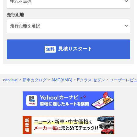
走行距離
見積りスタート
carview!
新車カタログ
AMG(AMG)
Eクラス セダン
ユーザーレビ