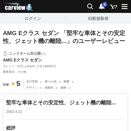
carview!
検索
通知
i
ログイン
ID新規取得
AMG Eクラス セダン 「堅牢な車体とその安定
性、ジェット機の離陸...」のユーザーレビュー
ニックネーム非公開
さん
AMG Eクラス セダン
グレード：E55_LHD(AT_5.5) 1999年式
乗車形式：その他
-
-
-
5
走行性能
乗り心地
燃費
評価
-
-
-
デザイン
積載性
価格
堅牢な車体とその安定性、ジェット機の離陸...
2002.4.22
総評