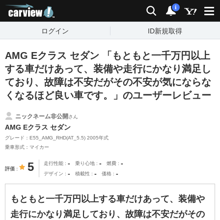
carview!
検索
通知
i
ログイン
ID新規取得
AMG Eクラス セダン 「もともと一千万円以上
する車だけあって、装備や走行にかなり満足し
ており、故障は不安だがその不安が気にならな
くなるほど良い車です。」のユーザーレビュー
ニックネーム非公開
さん
AMG Eクラス セダン
グレード：E55_AMG_RHD(AT_5.5) 2005年式
乗車形式：マイカー
-
-
-
5
走行性能
乗り心地
燃費
評価
-
-
-
デザイン
積載性
価格
もともと一千万円以上する車だけあって、装備や
走行にかなり満足しており、故障は不安だがその