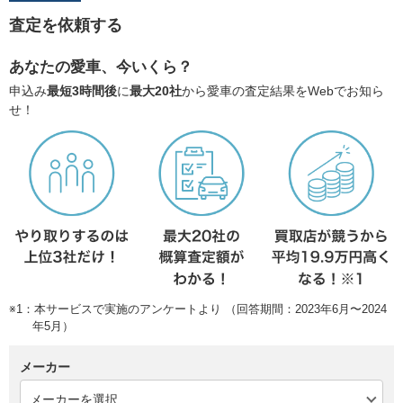
査定を依頼する
あなたの愛車、今いくら？
申込み
最短3時間後
に
最大20社
から愛車の査定結果をWebでお知ら
せ！
※1：本サービスで実施のアンケートより （回答期間：2023年6月〜2024
年5月）
メーカー