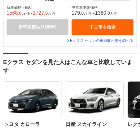
新車価格
中古車本体価格
（税込）
1568
1727
179
1380
.0
.0
.8
.0
万円〜
万円
万円〜
万円
新車見積もり(無料)
中古車を検索
Eクラス セダンの車買取相場を調べる
Eクラス セダンを見た人はこんな車と比較していま
す
トヨタ カローラ
日産 スカイライン
レクサ