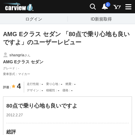
carview!
検索
通知
i
ログイン
ID新規取得
AMG Eクラス セダン 「80点で乗り心地も良い
ですよ」のユーザーレビュー
shangria
さん
AMG Eクラス セダン
グレード：-
乗車形式：マイカー
-
-
-
4
走行性能
乗り心地
燃費
評価
-
-
-
デザイン
積載性
価格
80点で乗り心地も良いですよ
2012.2.27
総評