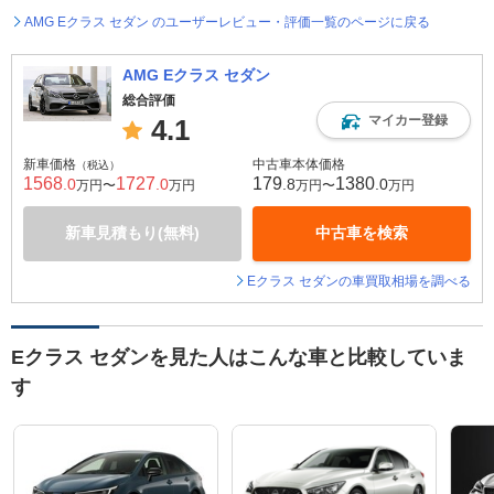
AMG Eクラス セダン のユーザーレビュー・評価一覧のページに戻る
AMG Eクラス セダン
総合評価
マイカー登録
4.1
新車価格
中古車本体価格
（税込）
1568
1727
179
1380
.0
.0
.8
.0
万円〜
万円
万円〜
万円
新車見積もり(無料)
中古車を検索
Eクラス セダンの車買取相場を調べる
Eクラス セダンを見た人はこんな車と比較していま
す