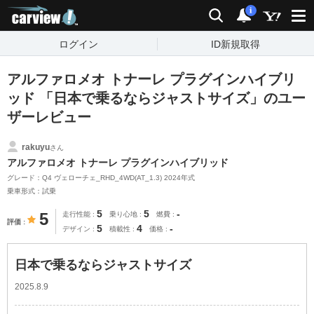
carview!
検索
通知
i
ログイン
ID新規取得
アルファロメオ トナーレ プラグインハイブリ
ッド 「日本で乗るならジャストサイズ」のユー
ザーレビュー
rakuyu
さん
アルファロメオ トナーレ プラグインハイブリッド
グレード：Q4 ヴェローチェ_RHD_4WD(AT_1.3) 2024年式
乗車形式：試乗
5
5
-
5
走行性能
乗り心地
燃費
評価
5
4
-
デザイン
積載性
価格
日本で乗るならジャストサイズ
2025.8.9