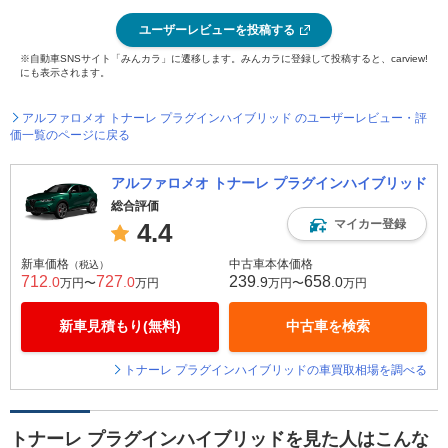
ユーザーレビューを投稿する
※自動車SNSサイト「みんカラ」に遷移します。みんカラに登録して投稿すると、carview!
にも表示されます。
アルファロメオ トナーレ プラグインハイブリッド のユーザーレビュー・評
価一覧のページに戻る
アルファロメオ トナーレ プラグインハイブリッド
総合評価
マイカー登録
4.4
新車価格
中古車本体価格
（税込）
712
727
239
658
.0
.0
.9
.0
万円〜
万円
万円〜
万円
新車見積もり(無料)
中古車を検索
トナーレ プラグインハイブリッドの車買取相場を調べる
トナーレ プラグインハイブリッドを見た人はこんな