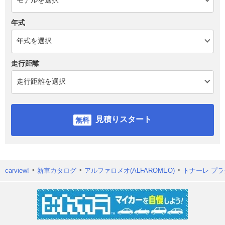
年式
走行距離
見積りスタート
carview!
新車カタログ
アルファロメオ(ALFAROMEO)
トナーレ プ