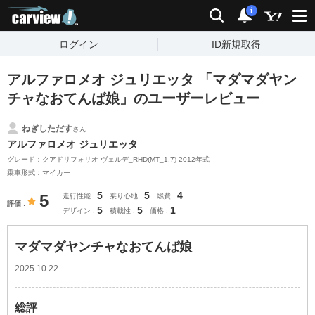
carview!
検索
通知
i
ログイン
ID新規取得
アルファロメオ ジュリエッタ 「マダマダヤン
チャなおてんば娘」のユーザーレビュー
ねぎしただす
さん
アルファロメオ ジュリエッタ
グレード：クアドリフォリオ ヴェルデ_RHD(MT_1.7) 2012年式
乗車形式：マイカー
5
5
4
5
走行性能
乗り心地
燃費
評価
5
5
1
デザイン
積載性
価格
マダマダヤンチャなおてんば娘
2025.10.22
総評