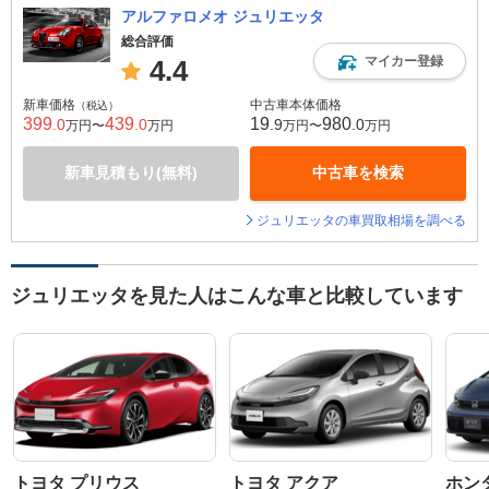
アルファロメオ ジュリエッタ
総合評価
マイカー登録
4.4
新車価格
中古車本体価格
（税込）
399
439
19
980
.0
.0
.9
.0
万円〜
万円
万円〜
万円
新車見積もり(無料)
中古車を検索
ジュリエッタの車買取相場を調べる
ジュリエッタを見た人はこんな車と比較しています
トヨタ プリウス
トヨタ アクア
ホン