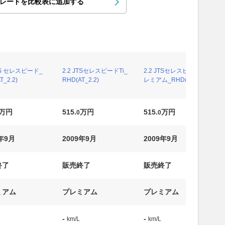
レードを比較表に追加する
JTS セレスピード_
2.2 JTSセレスピードTi_
2.2 JTSセレスピードプ
T_2.2)
RHD(AT_2.2)
レミアム_RHD(AT_2.2)
万円
515.
万円
515.
万円
0
0
9年9月
2009年9月
2009年9月
終了
販売終了
販売終了
ミアム
プレミアム
プレミアム
-
-
km/L
km/L