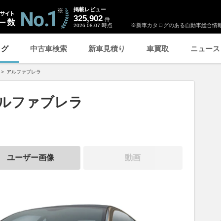
掲載レビュー
325,902
件
時点
※新車カタログのある自動車総合情報
2026.08.07
ログ
中古車検索
新車見積り
車買取
ニュース
アルファブレラ
アルファブレラ
ユーザー画像
動画