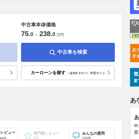
中古車本体価格
75
.
238
.
0
0
～
万円
中古車を検索
カーローンを探す
（金利0.9％〜）外部サイト
あ
申
愛
ーレビュー
専門家レビュー
みんなの質問
0件
125件
48件