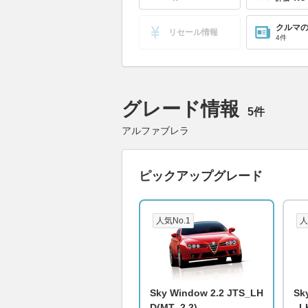
クルマ
リセール情報
4件
グレード情報
5件
アルファブレラ
ピックアップグレード
人気No.1
人
Sky Window 2.2 JTS_LH
Sk
D(MT_2.2)
_L