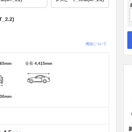
_2.2)
用語について
365mm
全長
4,415mm
830mm