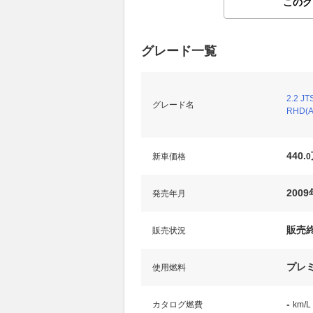
このグ
グレード一覧
2.2 
グレード名
RHD(A
440.
新車価格
0
200
発売年月
販売
販売状況
プレ
使用燃料
-
カタログ燃費
km/L