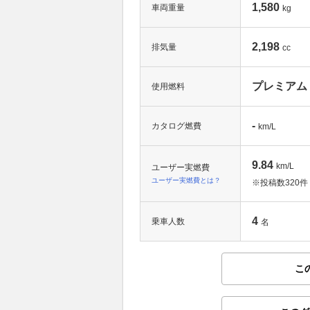
1,580
車両重量
kg
2,198
排気量
cc
プレミアム
使用燃料
-
カタログ燃費
km/L
9.84
km/L
ユーザー実燃費
ユーザー実燃費とは？
※投稿数
320件
4
乗車人数
名
こ