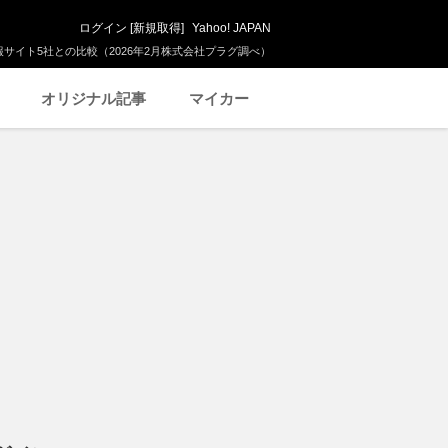
ログイン
[
新規取得
]
Yahoo! JAPAN
サイト5社との比較（2026年2月株式会社プラグ調べ）
オリジナル記事
マイカー