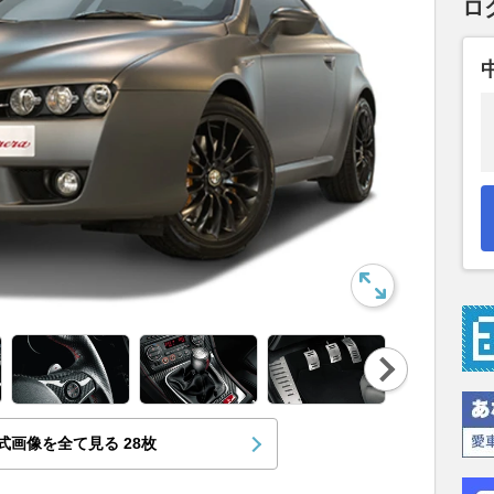
ロ
Nex
t
式画像を全て見る
28
枚