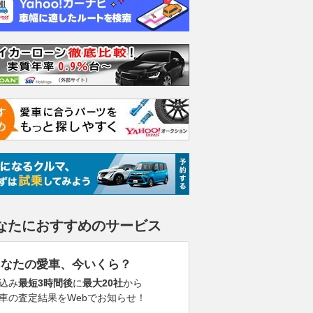
なたにおすすめのサービス
あなたの愛車、今いくら？
込み
最短3時間後
に
最大20社
から
車の査定結果をWebでお知らせ！