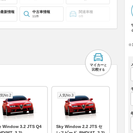
の最新情報
中古車情報
関連車種
11件
0件
※
マイカー
と
比較
する
気No.2
人気No.3
y Window 3.2 JTS Q4
Sky Window 2.2 JTS セ
HD(MT_3.2)
レスピード_RHD(AT_2.2)