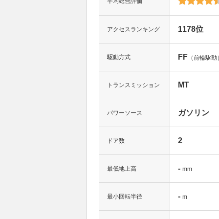
平均総合評価
1178位
アクセスランキング
FF
駆動方式
（前輪駆動
MT
トランスミッション
ガソリン
パワーソース
2
ドア数
-
最低地上高
mm
-
最小回転半径
m