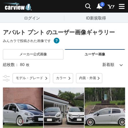
carview!
検索
通知
i
ログイン
ID新規取得
アバルト プント のユーザー画像ギャラリー
みんカラで投稿された画像です
メーカー公式画像
ユーザー画像
総枚数：
80
枚
モデル・グレード
カラー
内装・外装