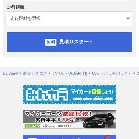
走行距離
見積りスタート
carview!
新車カタログ
アバルト(ABARTH)
695 （ハッチバック）