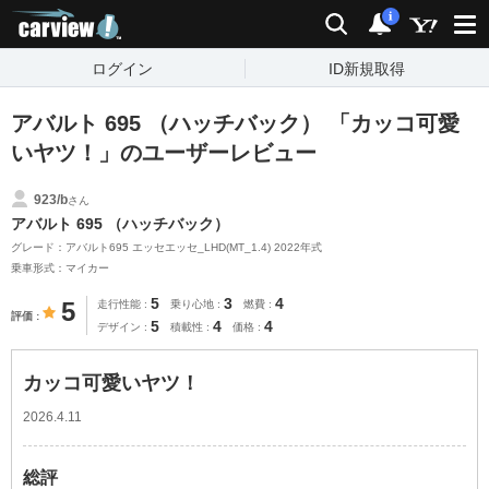
carview!
検索
通知
i
ログイン
ID新規取得
アバルト 695 （ハッチバック） 「カッコ可愛
いヤツ！」のユーザーレビュー
923/b
さん
アバルト 695 （ハッチバック）
グレード：アバルト695 エッセエッセ_LHD(MT_1.4) 2022年式
乗車形式：マイカー
5
3
4
5
走行性能
乗り心地
燃費
評価
5
4
4
デザイン
積載性
価格
カッコ可愛いヤツ！
2026.4.11
総評