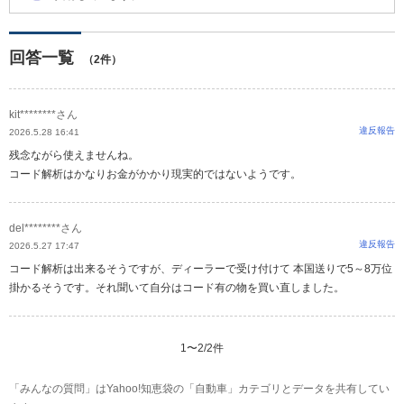
回答一覧
（2件）
kit********さん
違反報告
2026.5.28 16:41
残念ながら使えませんね。
コード解析はかなりお金がかかり現実的ではないようです。
del********さん
違反報告
2026.5.27 17:47
コード解析は出来るそうですが、ディーラーで受け付けて 本国送りで5～8万位
掛かるそうです。それ聞いて自分はコード有の物を買い直しました。
1
〜
2
/
2
件
「みんなの質問」はYahoo!知恵袋の「自動車」カテゴリとデータを共有してい