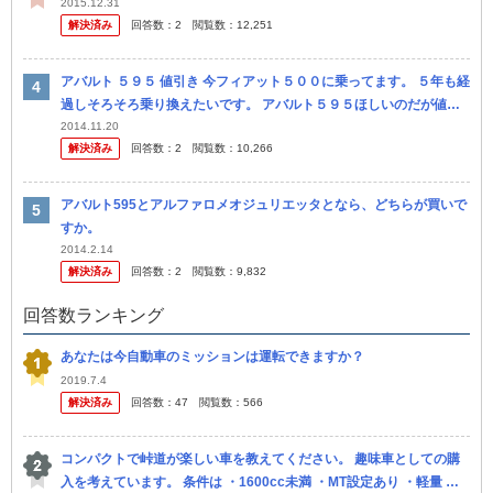
2015.12.31
解決済み
回答数：
2
閲覧数：
12,251
アバルト ５９５ 値引き 今フィアット５００に乗ってます。 ５年も経
過しそろそろ乗り換えたいです。 アバルト５９５ほしいのだが値引
きはありますの？ マフラー無料なら来週 即決考えてます。ムリ...
2014.11.20
解決済み
回答数：
2
閲覧数：
10,266
アバルト595とアルファロメオジュリエッタとなら、どちらが買いで
すか。
2014.2.14
解決済み
回答数：
2
閲覧数：
9,832
回答数ランキング
あなたは今自動車のミッションは運転できますか？
2019.7.4
解決済み
回答数：
47
閲覧数：
566
コンパクトで峠道が楽しい車を教えてください。 趣味車としての購
入を考えています。 条件は ・1600cc未満 ・MT設定あり ・軽量 で