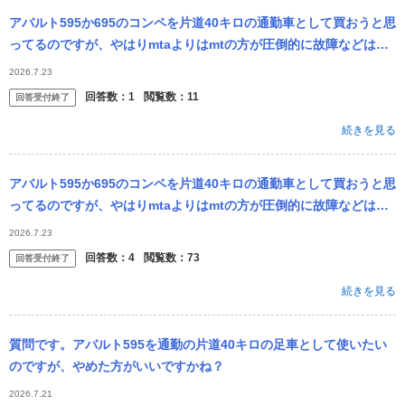
アバルト595か695のコンペを片道40キロの通勤車として買おうと思
ってるのですが、やはりmtaよりはmtの方が圧倒的に故障などは少
ないのでしょうか？今はmta買おうと思ってます。
2026.7.23
回答数：
1
閲覧数：
11
回答受付終了
続きを見る
アバルト595か695のコンペを片道40キロの通勤車として買おうと思
ってるのですが、やはりmtaよりはmtの方が圧倒的に故障などは少
ないのでしょうか？今はmta買おうと思ってます。
2026.7.23
回答数：
4
閲覧数：
73
回答受付終了
続きを見る
質問です。アバルト595を通勤の片道40キロの足車として使いたい
のですが、やめた方がいいですかね？
2026.7.21