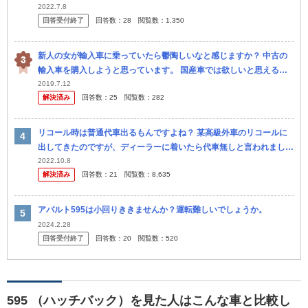
す。 予算は特にありません。 今候補にあるのは ・ダイハ...
2022.7.8
回答受付終了
回答数：
28
閲覧数：
1,350
新人の女が輸入車に乗っていたら鬱陶しいなと感じますか？ 中古の
輸入車を購入しようと思っています。 国産車では欲しいと思える車
がありません。 プジョー308、Audi A1 スポーツバック、ア...
2019.7.12
解決済み
回答数：
25
閲覧数：
282
リコール時は普通代車出るもんですよね？ 某高級外車のリコールに
出してきたのですが、ディーラーに着いたら代車無しと言われまし
た。 他の店で買った中古車ではありますが、電話予約時にも代車に
2022.10.8
解決済み
回答数：
21
閲覧数：
8,635
関して何も...
アバルト595は小回りききませんか？運転難しいでしょうか。
2024.2.28
回答受付終了
回答数：
20
閲覧数：
520
595 （ハッチバック）を見た人はこんな車と比較し