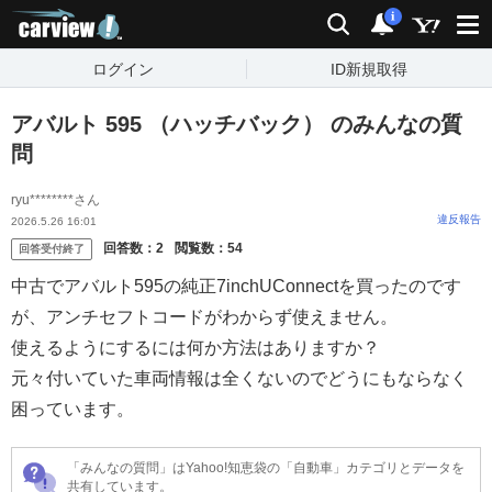
carview!
検索
通知
i
ログイン
ID新規取得
アバルト 595 （ハッチバック） のみんなの質
問
ryu********さん
違反報告
2026.5.26 16:01
回答数：
2
閲覧数：
54
回答受付終了
中古でアバルト595の純正7inchUConnectを買ったのです
が、アンチセフトコードがわからず使えません。
使えるようにするには何か方法はありますか？
元々付いていた車両情報は全くないのでどうにもならなく
困っています。
「みんなの質問」はYahoo!知恵袋の「自動車」カテゴリとデータを
共有しています。