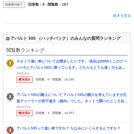
回答数：
8
閲覧数：
167
回答受付終了
続きを見る
アバルト 595 （ハッチバック）のみんなの質問ランキング
閲覧数ランキング
小さくて速い車についてお聞きしたいです。 現在はBMWミニのクー
パーSとアバルト595に乗っています。どちらもとても速く力もあり
いい車です。 しかし、ちょっともの足りないなという感 じがあ...
2013.8.4
解決済み
回答数：
6
閲覧数：
18,190
アバルト595の購入について アバルト595の購入を考えていますが正
規ディーラーが若干遠方（都内）でした。ネットで調べたところ自宅
の比較的近く（埼玉）に、主にイタリア車を扱う並行輸入の店舗があ
2013.3.31
解決済み
回答数：
3
閲覧数：
14,557
り...
アバルト595って速い車ですか？ ちなみにいくらするんですか？