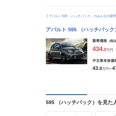
アバルト 595 （ハッチバック） のみんなの質
アバルト 595 （ハッチバック
新車価格
（税
434
.0
万円
中古車本体価
43
4
.8
万円
〜
595 （ハッチバック）を見