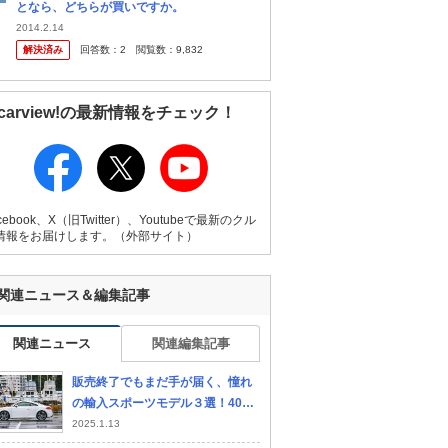
となら、どちらが買いですか。
2014.2.14
解決済み
回答数：
2
閲覧数：
9,832
carview!の最新情報をチェック！
cebook、X（旧Twitter）、Youtubeで最新のクル
情報をお届けします。（外部サイト）
関連ニュース＆編集記事
関連ニュース
関連編集記事
販売終了でもまだ手が届く、憧れ
の輸入スポーツモデル３選！400
万円で狙えるおすすめ中古車
2025.1.13