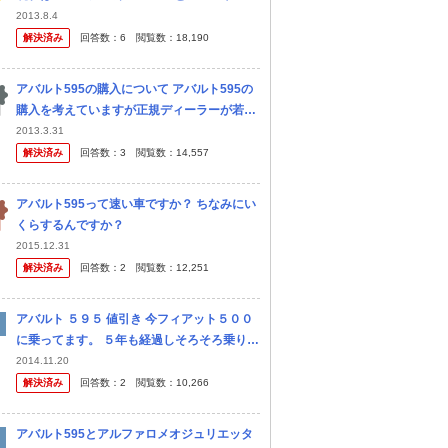
に乗っています。どちらもとても速く力もあ
2013.8.4
りいい車です。 しかし、ちょっともの足りな
解決済み
回答数：
6
閲覧数：
18,190
いなという感 じがあ...
アバルト595の購入について アバルト595の
購入を考えていますが正規ディーラーが若干
遠方（都内）でした。ネットで調べたところ
2013.3.31
自宅の比較的近く（埼玉）に、主にイタリア
解決済み
回答数：
3
閲覧数：
14,557
車を扱う並行輸入の店舗があり...
アバルト595って速い車ですか？ ちなみにい
くらするんですか？
2015.12.31
解決済み
回答数：
2
閲覧数：
12,251
アバルト ５９５ 値引き 今フィアット５００
に乗ってます。 ５年も経過しそろそろ乗り換
えたいです。 アバルト５９５ほしいのだが値
2014.11.20
引きはありますの？ マフラー無料なら来週
解決済み
回答数：
2
閲覧数：
10,266
即決考えてます。ムリ...
アバルト595とアルファロメオジュリエッタ