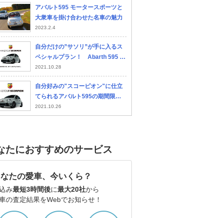
アバルト595 モータースポーツと
大衆車を掛け合わせた名車の魅力
2023.2.4
自分だけの”サソリ”が手に入るス
スズキ アルト
スズキ スイフト
ト
ペシャルプラン！ Abarth 595 シ
リーズのカスタマイズ・プログラ
2021.10.28
ムを展開
自分好みの"スコーピオン"に仕立
てられるアバルト595の期間限定
カスタマイズ・プログラムが今年2
2021.10.26
度目の始動
なたにおすすめのサービス
あなたの愛車、今いくら？
込み
最短3時間後
に
最大20社
から
車の査定結果をWebでお知らせ！