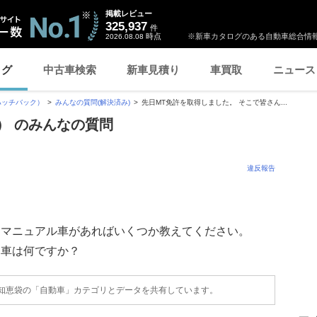
掲載レビュー
325,937
件
時点
※新車カタログのある自動車総合情報
2026.08.08
ログ
中古車検索
新車見積り
車買取
ニュース
（ハッチバック）
みんなの質問(解決済み)
先日MT免許を取得しました。 そこで皆さん...
ク） のみんなの質問
違反報告
るマニュアル車があればいくつか教えてください。
た車は何ですか？
o!知恵袋の「自動車」カテゴリとデータを共有しています。