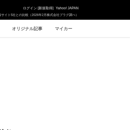
ログイン
[
新規取得
]
Yahoo! JAPAN
サイト5社との比較（2026年2月株式会社プラグ調べ）
オリジナル記事
マイカー