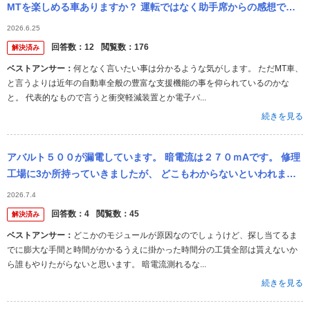
MTを楽しめる車ありますか？ 運転ではなく助手席からの感想です
が、25年前のMT車と現行のMT車では全く挙動が違うというか、今
2026.6.25
のM...
回答数：
12
閲覧数：
176
解決済み
ベストアンサー：
何となく言いたい事は分かるような気がします。 ただMT車、
と言うよりは近年の自動車全般の豊富な支援機能の事を仰られているのかな
と。 代表的なもので言うと衝突軽減装置とか電子パ...
続きを見る
アバルト５００が漏電しています。 暗電流は２７０ｍAです。 修理
工場に3か所持っていきましたが、 どこもわからないといわれまし
た。 どうすればよいでしょうか？ 困っています。
2026.7.4
回答数：
4
閲覧数：
45
解決済み
ベストアンサー：
どこかのモジュールが原因なのでしょうけど、探し当てるま
でに膨大な手間と時間がかかるうえに掛かった時間分の工賃全部は貰えないか
ら誰もやりたがらないと思います。 暗電流測れるな...
続きを見る