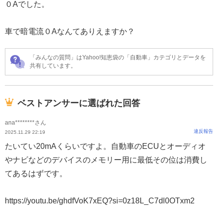
０Aでした。
車で暗電流０Aなんてありえますか？
「みんなの質問」はYahoo!知恵袋の「自動車」カテゴリとデータを
共有しています。
ベストアンサーに選ばれた回答
ana********さん
違反報告
2025.11.29 22:19
たいてい20mAくらいですよ。自動車のECUとオーディオ
やナビなどのデバイスのメモリー用に最低その位は消費し
てあるはずです。
https://youtu.be/ghdfVoK7xEQ?si=0z18L_C7dl0OTxm2