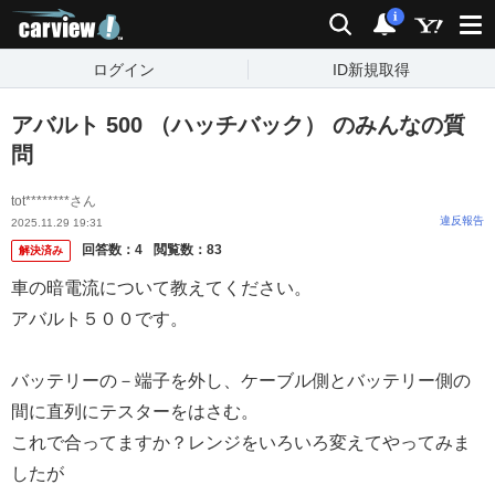
carview!
検索
通知
i
ログイン
ID新規取得
アバルト 500 （ハッチバック） のみんなの質
問
tot********さん
違反報告
2025.11.29 19:31
回答数：
4
閲覧数：
83
解決済み
車の暗電流について教えてください。
アバルト５００です。
バッテリーの－端子を外し、ケーブル側とバッテリー側の
間に直列にテスターをはさむ。
これで合ってますか？レンジをいろいろ変えてやってみま
したが