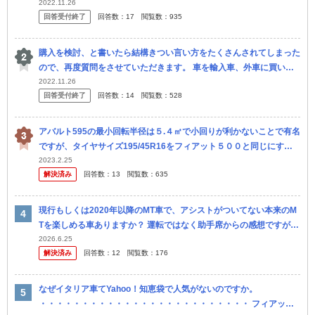
す。 ちなみに旦那はペーパードライバーで私が主に乗る車です。 今
2022.11.26
回答受付終了
回答数：
17
閲覧数：
935
は軽...
購入を検討、と書いたら結構きつい言い方をたくさんされてしまった
ので、再度質問をさせていただきます。 車を輸入車、外車に買い替
えたいです。 買い換えるのは自分の中で決まってます。 輸入車、外
2022.11.26
回答受付終了
回答数：
14
閲覧数：
528
車に...
アバルト595の最小回転半径は５.４㎡で小回りが利かないことで有名
ですが、タイヤサイズ195/45R16をフィアット５００と同じにすれ
ば同じ回転半径になるでしょうか？ #595 （ハッチバック） #5
2023.2.25
解決済み
回答数：
13
閲覧数：
635
現行もしくは2020年以降のMT車で、アシストがついてない本来のM
Tを楽しめる車ありますか？ 運転ではなく助手席からの感想ですが、
25年前のMT車と現行のMT車では全く挙動が違うというか、今のM...
2026.6.25
解決済み
回答数：
12
閲覧数：
176
なぜイタリア車てYahoo！知恵袋で人気がないのですか。
・・・・・・・・・・・・・・・・・・・・・・・・・ フィアッ