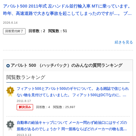
アバルト500 2011年式 左ハンドル並行輸入車 MTに乗っています。
昨年、高速道路で大きな事故を起こしてしまったのですが…。 ブレ
ーキ踏んでも減速せず、加速したまま接触事故に至りました。 ...
2026.6.14
回答数：
2
閲覧数：
51
回答受付終了
続きを見る
アバルト 500 （ハッチバック）のみんなの質問ランキング
閲覧数ランキング
フィアット500とアバルト500のギヤについて。 ある雑誌で信じられ
ない物を見付けてしまいました。 フィアット500はDCTなのに、ア
バルト500はMTに退化していたのです。 逆なら解りますが。 ど
2011.8.17
解決済み
回答数：
4
閲覧数：
25,697
自動車の給油キャップについて メーカー問わず給油口にはサイズの
規格があるのでしょうか？ 同一規格ならばどのメーカーの物も流用
出来るのでしょうか？
2013.3.13