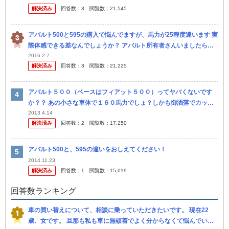
解決済み
回答数：
3
閲覧数：
21,545
アバルト500と595の購入で悩んでますが、馬力が25程度違います 実
際体感できる差なんでしょうか？ アバルト所有者さんいましたらア
ドバイス下さい
2016.2.7
解決済み
回答数：
3
閲覧数：
21,225
アバルト５００（ベースはフィアット５００）ってヤバくないです
か？？ あの小さな車体で１６０馬力でしょ？しかも御洒落でカッコ
いい！左右出しマフラー、レザーシート標準装備 高級車じゃないけ
2013.4.14
解決済み
回答数：
2
閲覧数：
17,250
ど、デザイ...
アバルト500と、595の違いをおしえてください！
2014.11.23
解決済み
回答数：
1
閲覧数：
15,019
回答数ランキング
車の買い替えについて、相談に乗っていただきたいです。 現在22
歳、女です。 旦那も私も車に無頓着でよく分からなくて悩んでいま