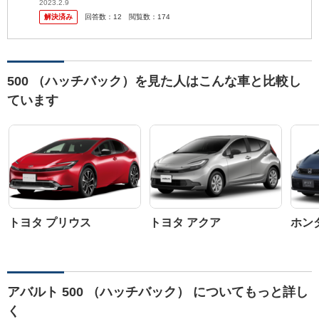
ト・パンダについて質問したら袋叩きな回答が多かったのですが。
2023.2.9
解決済み
回答数：
12
閲覧数：
174
よく分からない...
500 （ハッチバック）を見た人はこんな車と比較し
ています
トヨタ プリウス
トヨタ アクア
ホン
アバルト 500 （ハッチバック） についてもっと詳し
く