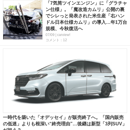
「7気筒ツインエンジン」に「グラチャ
ン仕様」。「魔改造カムリ」公開の裏
でシレっと発表された米生産「右ハン
ドル日本仕様カムリ」の導入…年1万台
規模、今秋復活へ
07/09 | carview!
コメント：12
一時代を築いた「オデッセイ」が販売終了へ。「国内販売
の低迷」よりも根深い“終売理由”…後継は新型「3列SUV」