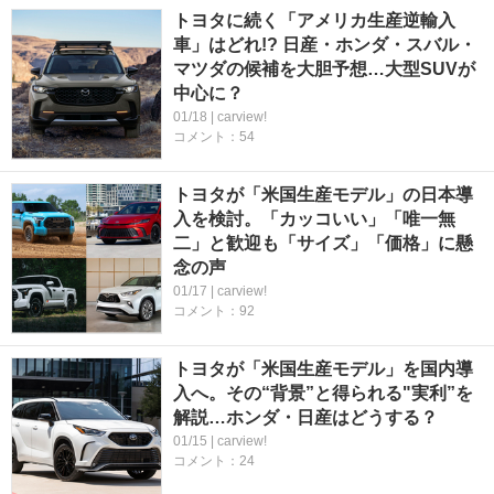
トヨタに続く「アメリカ生産逆輸入
車」はどれ!? 日産・ホンダ・スバル・
マツダの候補を大胆予想…大型SUVが
中心に？
01/18 | carview!
コメント：54
トヨタが「米国生産モデル」の日本導
入を検討。「カッコいい」「唯一無
二」と歓迎も「サイズ」「価格」に懸
念の声
01/17 | carview!
コメント：92
トヨタが「米国生産モデル」を国内導
入へ。その“背景”と得られる"実利”を
解説…ホンダ・日産はどうする？
01/15 | carview!
コメント：24