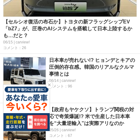
【セルシオ復活の布石か】トヨタの新フラッグシップEV
「bZ7」が、圧巻のAIシステムを搭載して日本上陸するか
も…だと？
06/15 | carview!
コメント：26
日本車が売れない!? ヒョンデとキアの
圧倒的存在感。韓国のリアルなクルマ
事情とは
06/14 | carview!
コメント：96
【政府もヤケクソ】トランプ関税の対
応で奇策爆誕!? 米で生産した日本車
を“大量逆輸入”は実際アリなのか
05/26 | carview!
コメント：67