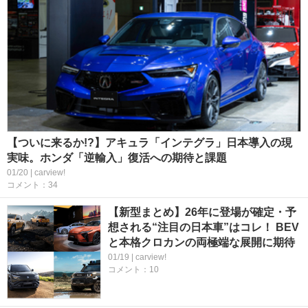
【ついに来るか!?】アキュラ「インテグラ」日本導入の現
実味。ホンダ「逆輸入」復活への期待と課題
01/20 | carview!
コメント：34
【新型まとめ】26年に登場が確定・予
想される“注目の日本車”はコレ！ BEV
と本格クロカンの両極端な展開に期待
01/19 | carview!
コメント：10