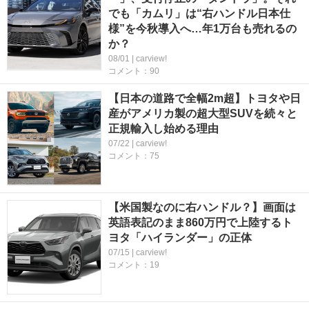
でも「カムリ」は“右ハンドル日本仕
様”を今秋導入へ…年1万台も売れるの
か？
08/01 | carview!
コメント：90
【日本の道路で全幅2m超】トヨタや日
産がアメリカ製の超大型SUVを続々と
正規輸入し始める理由
07/22 | carview!
コメント：75
【米国製なのに右ハンドル？】画面は
英語表記のまま860万円で上陸するト
ヨタ「ハイランダー」の正体
07/15 | carview!
コメント：19