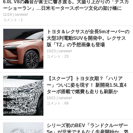
6.0L V8の轟音が富士に響き渡る。大盛り上がりの「ナスカ
ーショーラン」…日米モータースポーツ文化の架け橋に
11/19 | carview!
コメント：1
トヨタ＆レクサスが全長5mオーバーの
大型3列電動SUVを開発中。レクサス
版「TZ」の予想画像も登場
10/23 | carview!
コメント：23
【スクープ】トヨタ次期？「ハリア
ー」ついに姿を現す！ 新開発1.5L直4
ターボ搭載で燃費も走りも刷新か
10/21 | carview!
コメント：69
シリーズ初のBEV「ランドクルーザー
Se」が北米でまもなく生産開始か。気