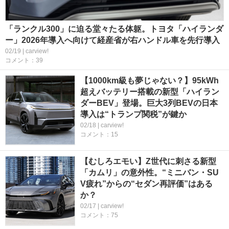
「ランクル300」に迫る堂々たる体躯。トヨタ「ハイランダ
ー」2026年導入へ向けて経産省が右ハンドル車を先行導入
02/19 | carview!
コメント：39
【1000km級も夢じゃない？】95kWh
超えバッテリー搭載の新型「ハイラン
ダーBEV」登場。巨大3列BEVの日本
導入は“トランプ関税”が鍵か
02/18 | carview!
コメント：15
【むしろエモい】Z世代に刺さる新型
「カムリ」の意外性。“ミニバン・SU
V疲れ”からの“セダン再評価”はある
か？
02/17 | carview!
コメント：75