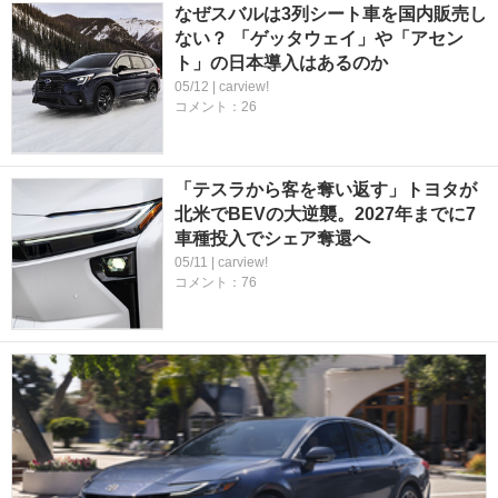
なぜスバルは3列シート車を国内販売し
ない？ 「ゲッタウェイ」や「アセン
ト」の日本導入はあるのか
05/12 | carview!
コメント：26
「テスラから客を奪い返す」トヨタが
北米でBEVの大逆襲。2027年までに7
車種投入でシェア奪還へ
05/11 | carview!
コメント：76