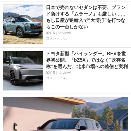
日本で売れないセダンは不要、ブラン
ド負けする「ムラーノ」も厳しい……
もし日産が逆輸入で“大博打”を打つな
らこの一台しかない
02/16 | carview!
コメント：88
トヨタ新型「ハイランダー」BEVを世
界初公開。「bZ5X」ではなく“既存名
称”を選んだ、北米市場への確信と実利
02/15 | carview!
コメント：42