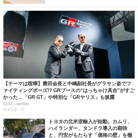
【テーマは喧嘩】豊田会長と中嶋副社長がグラサン姿でフ
ァイティングポーズ!? GRブースの“はっちゃけ具合”がすご
かった…「GR GT」や特別な「GRヤリス」も披露
01/14 | carview!
コメント：1
トヨタの北米逆輸入が始動。カムリ、
ハイランダー、タンドラ導入の期待
と、円安がもたらす「価格の壁」を徹