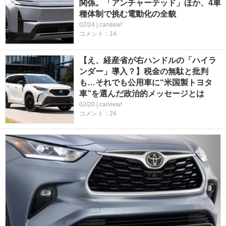
関係。「アンチャーテッド」ほか、4車
種体制で挑む電動化の全貌
02/24 | carview!
コメント：14
【え、経産省が右ハンドルの「ハイラ
ンダー」導入？】税金の無駄と批判
も…それでも公用車に“米国製トヨタ
車”を選んだ政治的メッセージとは
02/20 | carview!
コメント：24