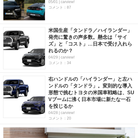
05/01 | carview!
コメント：87
米国生産「タンドラ／ハイランダー」
発売に驚きの声多数。懸念は「サイ
ズ」と「コスト」…日本で受け入れら
れるのか？
04/29 | carview!
コメント：34
右ハンドルの「ハイランダー」と左ハ
ンドルの「タンドラ」。変則的な導入
形態で挑むトヨタの米国車戦略は、SU
Vブームに沸く日本市場に新たな一石
を投じるか
04/28 | carview!
コメント：20