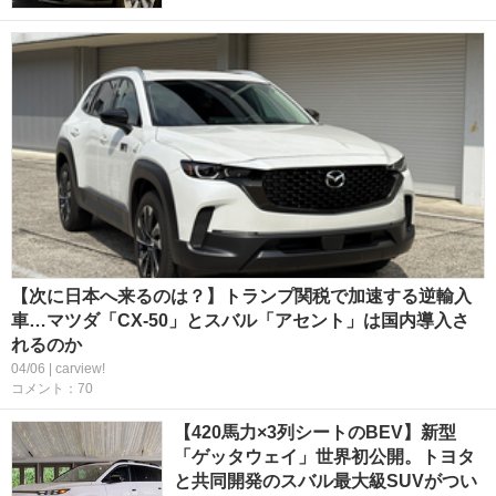
【次に日本へ来るのは？】トランプ関税で加速する逆輸入
車…マツダ「CX-50」とスバル「アセント」は国内導入さ
れるのか
04/06 | carview!
コメント：70
【420馬力×3列シートのBEV】新型
「ゲッタウェイ」世界初公開。トヨタ
と共同開発のスバル最大級SUVがつい