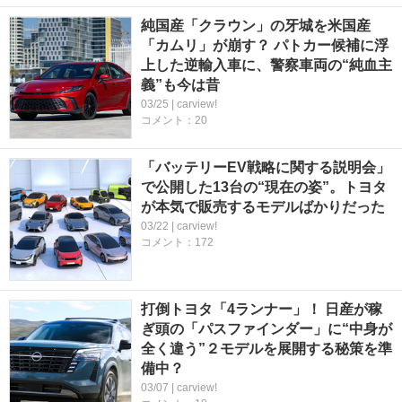
純国産「クラウン」の牙城を米国産
「カムリ」が崩す？ パトカー候補に浮
上した逆輸入車に、警察車両の“純血主
義”も今は昔
03/25 | carview!
コメント：20
「バッテリーEV戦略に関する説明会」
で公開した13台の“現在の姿”。トヨタ
が本気で販売するモデルばかりだった
03/22 | carview!
コメント：172
打倒トヨタ「4ランナー」！ 日産が稼
ぎ頭の「パスファインダー」に“中身が
全く違う”２モデルを展開する秘策を準
備中？
03/07 | carview!