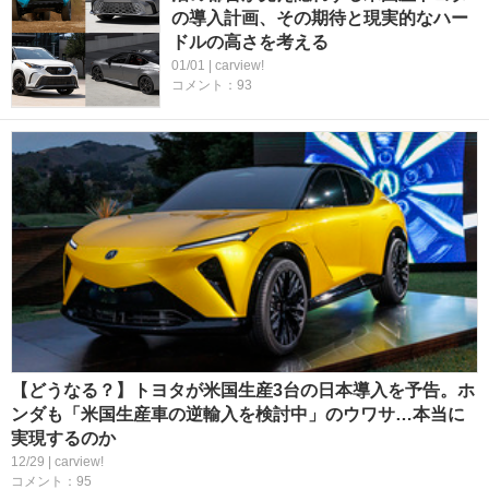
の導入計画、その期待と現実的なハー
ドルの高さを考える
01/01 | carview!
コメント：93
【どうなる？】トヨタが米国生産3台の日本導入を予告。ホ
ンダも「米国生産車の逆輸入を検討中」のウワサ…本当に
実現するのか
12/29 | carview!
コメント：95