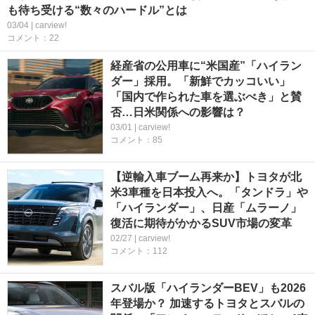
も待ち受ける“数々のハードル”とは
03/04 | carview!
コメント：22
経産省の公用車に“米国産”「ハイラン
ダー」採用。「新鮮でカッコいい」
「国内で作られた車を選ぶべき」と賛
否…日米関係への影響は？
03/01 | carview!
コメント：85
【逆輸入車ブーム再来か】トヨタが北
米3車種を日本投入へ。「タンドラ」や
「ハイランダー」、日産「ムラーノ」
復活に期待がかかるSUV市場の変革
02/27 | carview!
コメント：112
スバル版「ハイランダーBEV」も2026
年登場か？ 加速するトヨタとスバルの