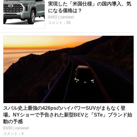
実現した「米国仕様」の国内導入、気
になる価格は？
04/02 | carview!
コメント：26
スバル史上最強の426psのハイパワーSUVがまもなく登
場。NYショーで予告された新型BEVと「STe」ブランド始
動の予感
03/30 | carview!
コメント：4