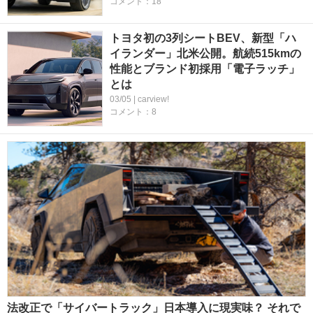
コメント：18
トヨタ初の3列シートBEV、新型「ハ
イランダー」北米公開。航続515kmの
性能とブランド初採用「電子ラッチ」
とは
03/05 | carview!
コメント：8
法改正で「サイバートラック」日本導入に現実味？ それで