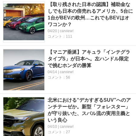
【取り残された日本の認識】補助金な
しでも日本の倍売れるアメリカ、5台に
1台がBEVの欧州…これでもBEVはオ
ワコンか？
04/20 | carview!
コメント：111
【マニア垂涎】アキュラ「インテグラ
タイプS」が日本へ。左ハンドル限定
で挑むホンダの勝算
04/14 | carview!
コメント：56
北米における“デカすぎるSUV”へのア
ンチテーゼか。新型「フォレスター」
が守り抜いた、スバル流の実用主義と
いう良心
04/10 | carview!
コメント：27