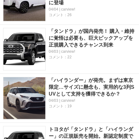
に登場
04/04 | carview!
コメント：26
「タンドラ」が国内発売！ 購入・維持
に覚悟は必要も、巨大ピックアップを
正規購入できるチャンス到来
04/03 | carview!
コメント：22
「ハイランダー」が発売。まずは東京
限定…サイズに懸念も、実用的な3列S
UVとして支持を獲得できるか？
04/03 | carview!
コメント：19
トヨタが「タンドラ」と「ハイランダ
ー」の正規販売を開始。新認定制度で