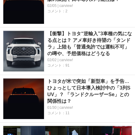
02/05 | carview!
コメント：2
【衝撃】トヨタ“逆輸入”3車種の気にな
る点とは？ アメ車好き待望の「タンド
ラ」上陸も「普通免許では運転不可」
の噂や、予想価格はどうなる
02/02 | carview!
コメント：91
トヨタが米で突如「新型車」を予告…
ひょっとして日本導入検討中の「3列S
UV」？ 「ランドクルーザーSe」との
関係性は？
01/30 | carview!
コメント：11