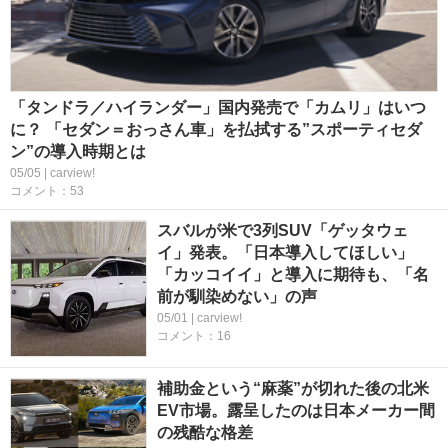
「タンドラ／ハイランダー」国内発売で「カムリ」はいつ
に？ 「セダン＝おっさん車」を払拭する”スポーティセダ
ン”の導入時期とは
05/05 | carview!
コメント：53
スバルが米で3列SUV「ゲッタウェ
イ」発表。「日本導入してほしい」
「カッコイイ」と導入に期待も、「名
前が馴染めない」の声
05/01 | carview!
コメント：16
補助金という“麻薬”が切れた後の北米
EV市場。露呈したのは日本メーカー間
の残酷な格差