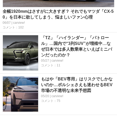
全幅1920mmはさすがに大きすぎ？ それでもマツダ「CX-5
0」を日本に欲してしまう、悩ましいファン心理
06/07 | carview!
コメント：102
「TZ」「ハイランダー」「パトロー
ル」…国内で“3列SUV”が増殖中…な
ぜ日本では多人数乗車といえばミニバ
ンだったのか？
05/27 | carview!
コメント：11
もはや「BEV専用」はリスクでしかな
いのか…ポルシェさえも迷わせるBEV
市場の不透明な未来予想図
05/20 | carview!
コメント：75