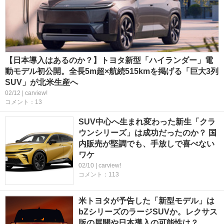
【日本導入はあるのか？】トヨタ新型「ハイランダー」電
動モデル初公開。全長5m超×航続515kmを掲げる「巨大3列
SUV」が北米生産へ
02/12 | carview!
コメント：13
SUV中心へ生まれ変わった新生「クラ
ウンシリーズ」は成功だったのか？ 国
内販売が堅調でも、手放しで喜べない
ワケ
02/10 | carview!
コメント：113
米トヨタが予告した「新型モデル」は
bZシリーズのラージSUVか。レクサス
版の展開や日本導入の可能性は？