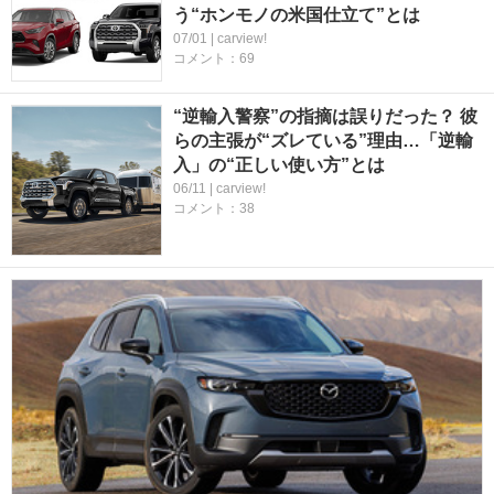
う“ホンモノの米国仕立て”とは
07/01 | carview!
コメント：69
“逆輸入警察”の指摘は誤りだった？ 彼
らの主張が“ズレている”理由…「逆輸
入」の“正しい使い方”とは
06/11 | carview!
コメント：38