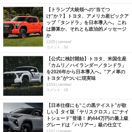
【トランプ大統領への“当てつ
け”か？】トヨタ、アメリカ産ピックア
ップ「タンドラ」を日本導入へ。これ
は勝算か、それとも政治的メッセージ
か
12/25 | carview!
コメント：52
【公式に検討開始】トヨタ、米国生産
「カムリ／ハイランダー／タンドラ」
を2026年から日本導入へ。“アメ車の
トヨタ”がついに現実味
12/19 | carview!
コメント：19
【日本仕様にも“この黒テイスト”が欲
しい】タイ版「ヤリスクロス」に“ナイ
トシェード”登場！ 約444万円の最上級
グレードは「ハリアー」級の仕立て
12/12 | carview!