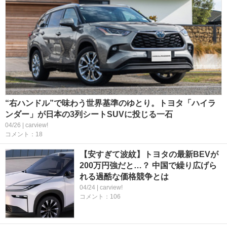
“右ハンドル”で味わう世界基準のゆとり。トヨタ「ハイラ
ンダー」が日本の3列シートSUVに投じる一石
04/26 | carview!
コメント：18
【安すぎて波紋】トヨタの最新BEVが
200万円強だと…？ 中国で繰り広げら
れる過酷な価格競争とは
04/24 | carview!
コメント：106