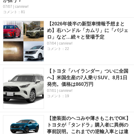
が担う？
07/07 | carview!
コメント：81
【2026年後半の新型車情報予想まと
め】右ハンドル「カムリ」に「パジェ
ロ」など…続々と登場予定
07/04 | carview!
コメント：22
【トヨタ「ハイランダー」ついに全国
へ】米国生産の7人乗りSUV、8月1日
発売。価格は860万円
07/01 | carview!
コメント：19
【塗装面のヘコみや薄さもこれでOK】
トヨタが「タンドラ」購入者に異例の
事前説明。これまでの逆輸入車とは違