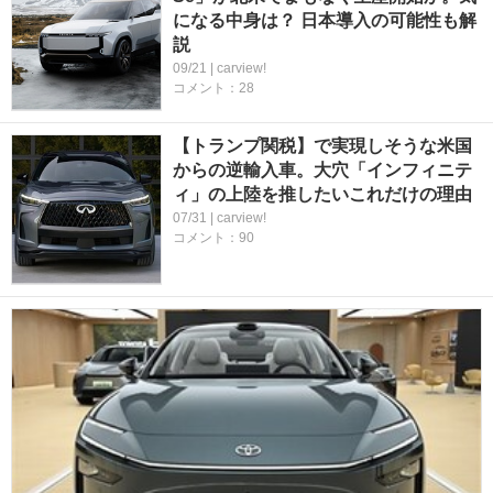
になる中身は？ 日本導入の可能性も解
説
09/21 | carview!
コメント：28
【トランプ関税】で実現しそうな米国
からの逆輸入車。大穴「インフィニテ
ィ」の上陸を推したいこれだけの理由
07/31 | carview!
コメント：90