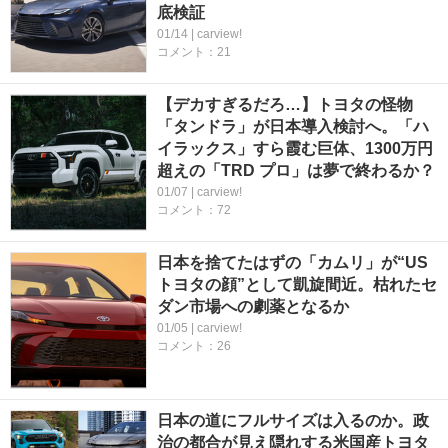
底検証
01/14 | carview!
コメント：21
【デカすぎるだろ…】トヨタの怪物
「タンドラ」が日本導入検討へ。「ハ
イラックス」すら霞む巨体、1300万円
超えの「TRD プロ」は夢で終わるか？
01/07 | carview!
コメント：72
日本を捨てたはずの「カムリ」が“US
トヨタの顔”として凱旋間近。枯れたセ
ダン市場への劇薬となるか
01/05 | carview!
コメント：26
日本の道にフルサイズは入るのか。政
治の都合が見え隠れする米国産トヨタ