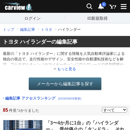
carview!
検索
通知
i
ログイン
ID新規取得
トップ
編集記事
トヨタ
ハイランダー
トヨタ ハイランダーの編集記事
最新の「トヨタ ハイランダー」に関する情報を人気自動車評論家による
独自の視点で、走行性能やデザイン、安全性能や自動運転技術などを解
説。フルモデルチェンジやマイナーチェンジではグレードの追加情報や
もっと見る
仕様の変更点を分かりやすくレポート。他にも最新ニュースや海外のモ
ーターショー情報なども。
メーカーから編集記事を探す
編集記事 アクセスランキング
(2026/08/09更新)
85
件見つかりました
「3〜4か月に1台」の「ハイランダ
ー」、受付停止の「タンドラ」。それ