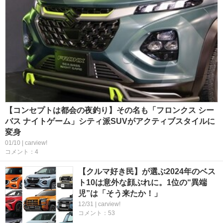
【コンセプトは都会の夜釣り】その名も「フロンクス シー
バス ナイトゲーム」シティ派SUVがアクティブスタイルに
変身
01/10 | carview!
コメント：4
【クルマ好き民】が選ぶ2024年のベス
ト10は意外な顔ぶれに。1位の“異端
児”は「そう来たか！」
12/31 | carview!
コメント：53