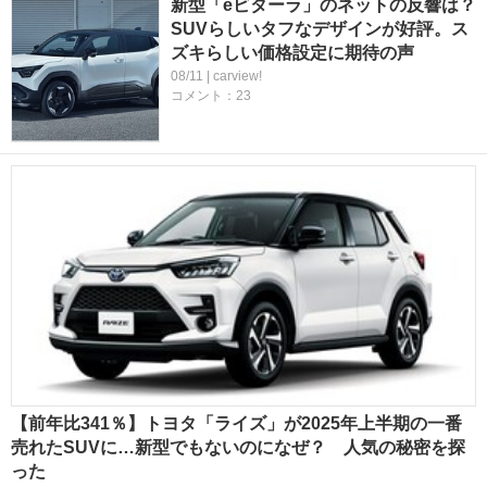
新型「eビターラ」のネットの反響は？
SUVらしいタフなデザインが好評。ス
ズキらしい価格設定に期待の声
08/11 | carview!
コメント：23
【前年比341％】トヨタ「ライズ」が2025年上半期の一番
売れたSUVに…新型でもないのになぜ？ 人気の秘密を探
った