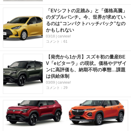
「EVシフトの足踏み」と「価格高騰」
のダブルパンチ。今、世界が求めてい
るのは“コンパクトハッチバック”なの
かもしれない
03/18 | carview!
コメント：61
【発売から1か月】スズキ初の量産BE
V「eビターラ」の現状。価格やデザイ
ンに高評価も、納期不明の事態…課題
は供給体制
03/09 | carview!
コメント：29