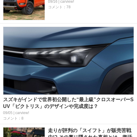
09/16 | carview!
コメント：78
スズキがインドで世界初公開した“最上級”クロスオーバーS
UV「ビクトリス」のデザインや完成度は？
09/05 | carview!
コメント：8
走りが評判の「スイフト」が販売苦戦