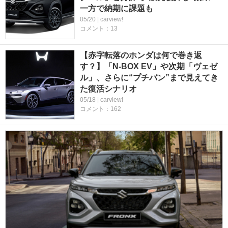
一方で納期に課題も
05/20 | carview!
コメント：13
【赤字転落のホンダは何で巻き返
す？】「N-BOX EV」や次期「ヴェゼ
ル」、さらに“プチバン”まで見えてき
た復活シナリオ
05/18 | carview!
コメント：162