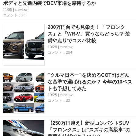
ボディと先進内装でBEV市場を席捲するか
11/05 | carview!
コメント：25
200万円台でも見栄え！ 「フロンク
ス」と「WR-V」買うならどっち？ 装
備や走りでコスパ比較
10/28 | carview!
コメント：204
“クルマ日本一”を決めるCOTYはどん
な基準で選ばれるのか？ 今年の10ベス
トも予想してみた
10/25 | carview!
コメント：33
【250万円越え】新型コンパクトSUV
「フロンクス」は“スズキの高級車”の