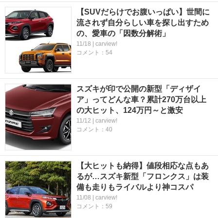
【SUVだらけでお腹いっぱい】世間に
流されず自分らしい車を探し出すため
の、愛車の「因数分解術」
11/18 | carview!
コメント：54
スズキが印で公開の新型「ディザイ
ア」ってどんな車？累計270万台以上
の大ヒット、124万円～と激安
11/12 | carview!
コメント：40
【大ヒットも納得】値段相応な点もあ
るが…スズキ新型「フロンクス」は装
備も走りもライバルより神コスパ
11/08 | carview!
コメント：59