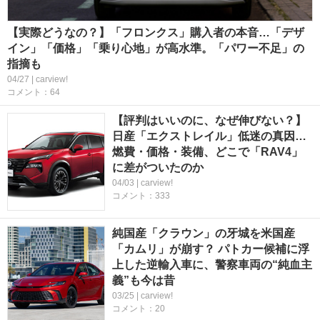
【実際どうなの？】「フロンクス」購入者の本音…「デザ
イン」「価格」「乗り心地」が高水準。「パワー不足」の
指摘も
04/27 | carview!
コメント：64
【評判はいいのに、なぜ伸びない？】
日産「エクストレイル」低迷の真因…
燃費・価格・装備、どこで「RAV4」
に差がついたのか
04/03 | carview!
コメント：333
純国産「クラウン」の牙城を米国産
「カムリ」が崩す？ パトカー候補に浮
上した逆輸入車に、警察車両の“純血主
義”も今は昔
03/25 | carview!
コメント：20