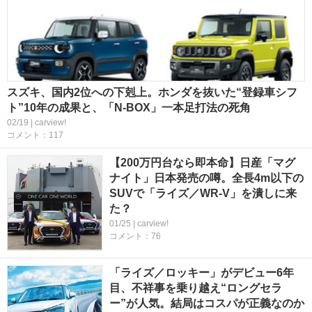
スズキ、国内2位への下剋上。ホンダを抜いた“登録車シフ
ト”10年の成果と、「N-BOX」一本足打法の死角
02/19 | carview!
コメント：117
【200万円台なら即本命】日産「マグ
ナイト」日本発売の噂。全長4m以下の
SUVで「ライズ／WR-V」を潰しに来
た？
01/25 | carview!
コメント：76
「ライズ／ロッキー」がデビュー6年
目、不祥事を乗り越え“ロングセラ
ー”が人気。結局はコスパが正義なのか