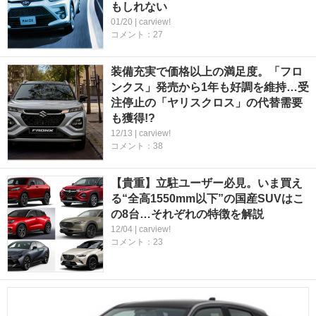
もしれない
01/20 | carview!
コメント：27
装備充実で価格以上の満足度。「フロ
ンクス」発売から1年も好調を維持…受
注停止の「ヤリスクロス」の代替需要
も獲得!?
12/13 | carview!
コメント：38
【貴重】立駐ユーザー必見。いま買え
る“全高1550mm以下”の国産SUVはこ
の8台…それぞれの特徴を解説
12/04 | carview!
コメント：23