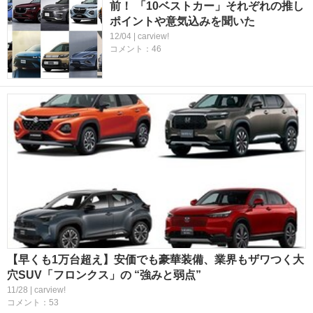
前！ 「10ベストカー」それぞれの推し
ポイントや意気込みを聞いた
12/04 | carview!
コメント：46
【早くも1万台超え】安価でも豪華装備、業界もザワつく大
穴SUV「フロンクス」の “強みと弱点”
11/28 | carview!
コメント：53