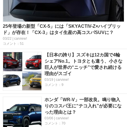
25年登場の新型「CX-5」には「SKYACTIV-Z×ハイブリッ
ド」が存在！「CX-3」はタイ生産の高コスパSUVに？
03/22 | carview!
コメント：51
【日本の誇り】スズキは12カ国で4輪
シェアNo.1。トヨタとも違う、小さな
巨人が世界の“ニッチ”で愛され続ける
理由がスゴイ
03/19 | carview!
コメント：9
ホンダ「WR-V」一部改良。鳴り物入
りのコスパ王に“テコ入れ”が必要にな
った理由とは？
03/06 | carview!
コメント：70