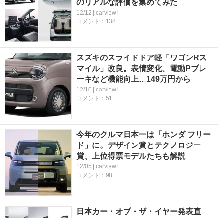
のリアルな評価を集めてみた
12/12 | carview!
コメント：138
スズキのスライドドア軽「ワゴンRス
マイル」改良。表情変化、電動Pブレ
ーキなど機能向上…149万円から
12/10 | carview!
コメント：51
今年のクルマ日本一は「ホンダ フリー
ド」に。デザイン賞とテクノロジー
賞、上位得票モデルたちも解説
12/05 | carview!
コメント：98
日本カー・オブ・ザ・イヤー発表直