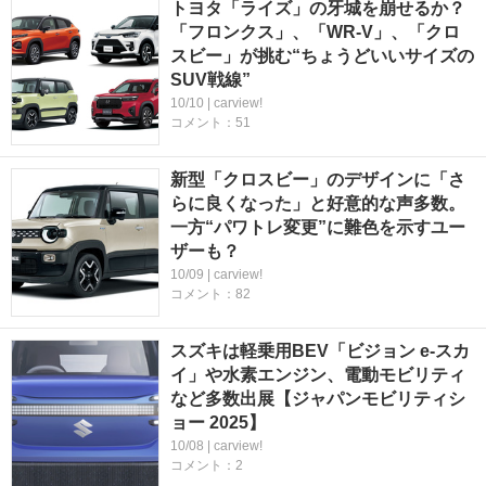
トヨタ「ライズ」の牙城を崩せるか？
「フロンクス」、「WR-V」、「クロ
スビー」が挑む“ちょうどいいサイズの
SUV戦線”
10/10 | carview!
コメント：51
新型「クロスビー」のデザインに「さ
らに良くなった」と好意的な声多数。
一方“パワトレ変更”に難色を示すユー
ザーも？
10/09 | carview!
コメント：82
スズキは軽乗用BEV「ビジョン e-スカ
イ」や水素エンジン、電動モビリティ
など多数出展【ジャパンモビリティシ
ョー 2025】
10/08 | carview!
コメント：2