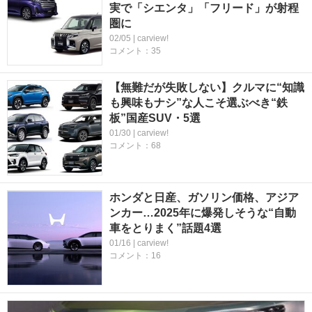
実で「シエンタ」「フリード」が射程
圏に
02/05 | carview!
コメント：35
【無難だが失敗しない】クルマに“知識
も興味もナシ”な人こそ選ぶべき“鉄
板”国産SUV・5選
01/30 | carview!
コメント：68
ホンダと日産、ガソリン価格、アジア
ンカー…2025年に爆発しそうな“自動
車をとりまく”話題4選
01/16 | carview!
コメント：16