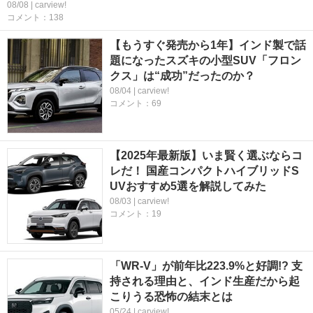
08/08 | carview!
コメント：138
【もうすぐ発売から1年】インド製で話
題になったスズキの小型SUV「フロン
クス」は“成功”だったのか？
08/04 | carview!
コメント：69
【2025年最新版】いま賢く選ぶならコ
レだ！ 国産コンパクトハイブリッドS
UVおすすめ5選を解説してみた
08/03 | carview!
コメント：19
「WR-V」が前年比223.9%と好調!? 支
持される理由と、インド生産だから起
こりうる恐怖の結末とは
05/24 | carview!