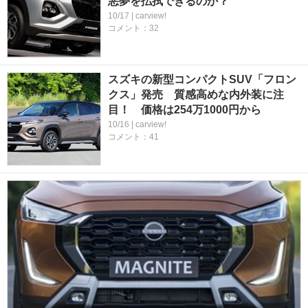
悪夢を払拭できるのか？
10/17 | carview!
コメント：32
スズキの新型コンパクトSUV「フロン
クス」発売 質感高めな内外装に注
目！ 価格は254万1000円から
10/16 | carview!
コメント：41