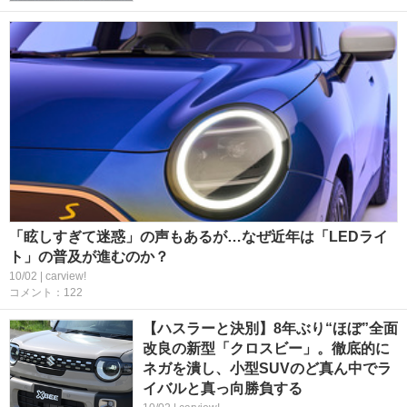
「眩しすぎて迷惑」の声もあるが…なぜ近年は「LEDライ
ト」の普及が進むのか？
10/02 | carview!
コメント：122
【ハスラーと決別】8年ぶり“ほぼ”全面
改良の新型「クロスビー」。徹底的に
ネガを潰し、小型SUVのど真ん中でラ
イバルと真っ向勝負する