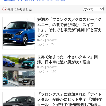
82
件見つかりました
好調の「フロンクス／クロスビー／ジ
ムニー」の裏で伸び悩む「スイフ
ト」。それでも販売が“健闘中”と言え
るワケ
07/17 | carview!
コメント：74
世界で始まった「小さいクルマ」回
帰。日本車に追い風が吹く理由
05/29 | carview!
コメント：100
「フロンクス」に追加された「ナイト
メタル」が静かにヒット中？ 「精悍で
クール」と好評で“販売後押し”効果…