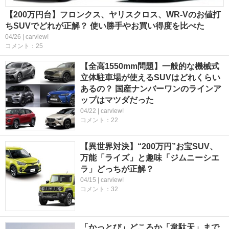
【200万円台】フロンクス、ヤリスクロス、WR-Vのお値打
ちSUVでどれが正解？ 使い勝手やお買い得度を比べた
04/26 | carview!
コメント：25
【全高1550mm問題】一般的な機械式
立体駐車場が使えるSUVはどれくらい
あるの？ 国産ナンバーワンのラインア
ップはマツダだった
04/22 | carview!
コメント：22
【異世界対決】“200万円”お宝SUV、
万能「ライズ」と趣味「ジムニーシエ
ラ」どっちが正解？
04/15 | carview!
コメント：32
「かっとび」どころか「韋駄天」まで