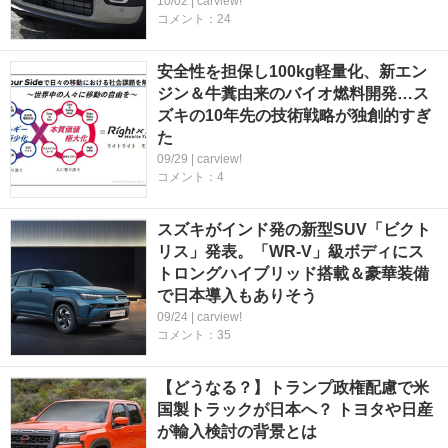
10/02 | carview!
コメント：24
安全性を担保し100kg軽量化、新エン
ジン＆牛糞由来のバイオ燃料開発…ス
ズキの10年先の技術戦略が独創的すぎ
た
09/29 | carview!
コメント：4
スズキがインド発の新型SUV「ビクト
リス」発表。「WR-V」級ボディにス
トロングハイブリッド搭載＆豪華装備
で日本導入もありそう
09/24 | carview!
コメント：35
【どうなる？】トランプ政権配慮で米
国製トラックが日本へ？ トヨタや日産
が輸入検討の背景とは