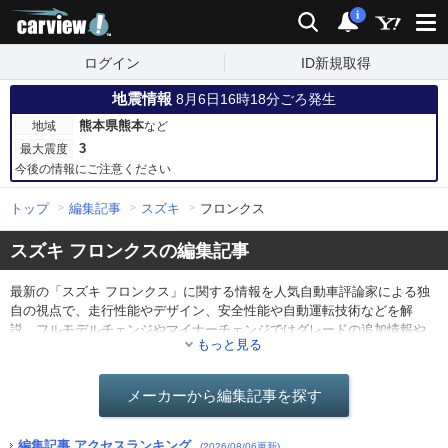
carview!
検索
通知
i
ログイン
ID新規取得
地震情報
8月6日16時18分ごろ発生
熊本県熊本
地域
など
3
最大震度
今後の情報にご注意ください
トップ
編集記事
スズキ
フロンクス
スズキ フロンクスの編集記事
最新の「スズキ フロンクス」に関する情報を人気自動車評論家による独
自の視点で、走行性能やデザイン、安全性能や自動運転技術などを解
説。フルモデルチェンジやマイナーチェンジではグレードの追加情報や
もっと見る
仕様の変更点を分かりやすくレポート。他にも最新ニュースや海外のモ
ーターショー情報なども。
メーカーから編集記事を探す
編集記事 アクセスランキング
(2026/08/06更新)