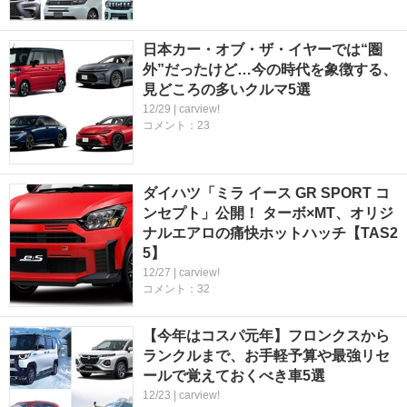
日本カー・オブ・ザ・イヤーでは“圏
外”だったけど…今の時代を象徴する、
見どころの多いクルマ5選
12/29 | carview!
コメント：23
ダイハツ「ミラ イース GR SPORT コ
ンセプト」公開！ ターボ×MT、オリジ
ナルエアロの痛快ホットハッチ【TAS2
5】
12/27 | carview!
コメント：32
【今年はコスパ元年】フロンクスから
ランクルまで、お手軽予算や最強リセ
ールで覚えておくべき車5選
12/23 | carview!