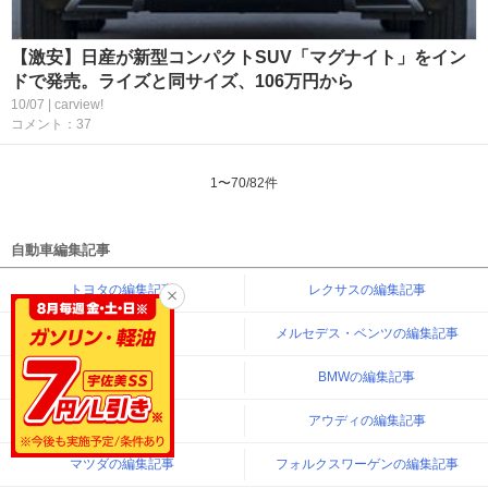
【激安】日産が新型コンパクトSUV「マグナイト」をイン
ドで発売。ライズと同サイズ、106万円から
10/07 | carview!
コメント：37
1
〜
70
/
82
件
自動車編集記事
トヨタの編集記事
レクサスの編集記事
日産の編集記事
メルセデス・ベンツの編集記事
ホンダの編集記事
BMWの編集記事
三菱の編集記事
アウディの編集記事
マツダの編集記事
フォルクスワーゲンの編集記事