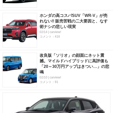
ホンダの高コスパSUV「WR-V」が売
れない!! 販売苦戦の二大要因と、なす
術ナシの悲しい現実
02/14 | carview!
コメント：416
改良版「ソリオ」の顔面にネット震
撼。マイルドハイブリッドに高評価も
「20～30万円アップはきつい…」の悲
鳴
02/10 | carview!
コメント：91