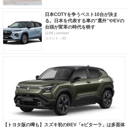
日本COTYを争うベスト10台が決ま
る。日本を代表する車の“選外”やEVの
台頭が変革の時代を映す
11/06 | carview!
コメント：33
【トヨタ版の噂も】スズキ初のBEV「eビターラ」は多面体