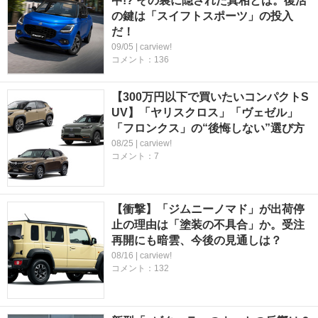
中!? その裏に隠された真相とは。復活
の鍵は「スイフトスポーツ」の投入
だ！
09/05 | carview!
コメント：136
【300万円以下で買いたいコンパクトS
UV】「ヤリスクロス」「ヴェゼル」
「フロンクス」の“後悔しない”選び方
08/25 | carview!
コメント：7
【衝撃】「ジムニーノマド」が出荷停
止の理由は「塗装の不具合」か。受注
再開にも暗雲、今後の見通しは？
08/16 | carview!
コメント：132