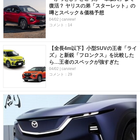
復活？ ヤリスの弟「スターレット」の
噂とスペック＆価格予想
04/02 | carview!
コメント：14
【全長4m以下】小型SUVの王者「ライ
ズ」と新鋭「フロンクス」を比較した
ら…王者のスペックが強すぎた
04/02 | carview!
コメント：29