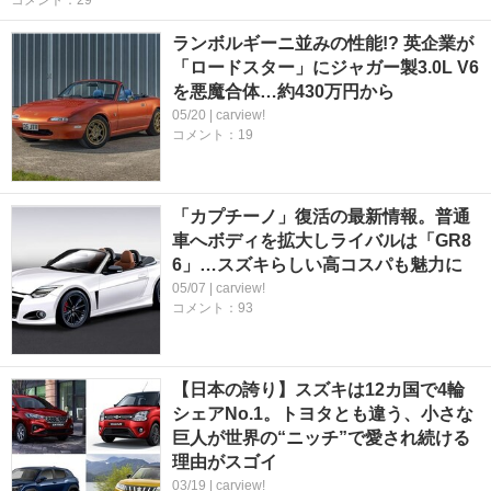
コメント：29
ランボルギーニ並みの性能!? 英企業が
「ロードスター」にジャガー製3.0L V6
を悪魔合体…約430万円から
05/20 | carview!
コメント：19
「カプチーノ」復活の最新情報。普通
車へボディを拡大しライバルは「GR8
6」…スズキらしい高コスパも魅力に
05/07 | carview!
コメント：93
【日本の誇り】スズキは12カ国で4輪
シェアNo.1。トヨタとも違う、小さな
巨人が世界の“ニッチ”で愛され続ける
理由がスゴイ
03/19 | carview!