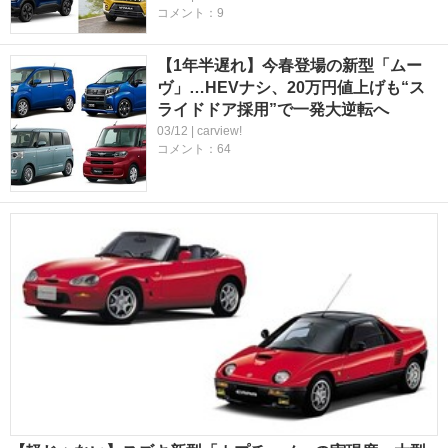
コメント：9
【1年半遅れ】今春登場の新型「ムー
ヴ」…HEVナシ、20万円値上げも“ス
ライドドア採用”で一発大逆転へ
03/12 | carview!
コメント：64