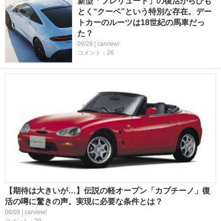
新型「プレリュード」の復活からひも
とく“クーペ”という特別な存在。デー
トカーのルーツは18世紀の馬車だっ
た？
09/29 | carview!
コメント：26
【期待は大きいが…】伝説の軽オープン「カプチーノ」復
活の噂に驚きの声。実現に必要な条件とは？
06/09 | carview!