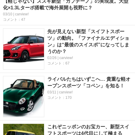
【軽じゃない】スズキ新型「カプチーノ」の実現度。大型
化×1.3Lターボ搭載で海外展開も視野に？
03/10 | carview!
コメント：47
先が見えない新型「スイフトスポー
ツ」の動向。「ファイナルエディショ
ン」は“最後のスイスポ”になってしま
うのか？
02/26 | carview!
コメント：67
ライバルたちはいずこへ… 貴重な軽オ
ープンスポーツ「コペン」を知る！
03/11 | carview!
コメント：170
これぞニッポンのお宝カー、新型スイ
フトスポーツは4代目にして極まる