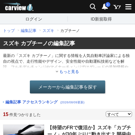
carview!
検索
通知
i
ログイン
ID新規取得
トップ
編集記事
スズキ
カプチーノ
スズキ カプチーノの編集記事
最新の「スズキ カプチーノ」に関する情報を人気自動車評論家による独
自の視点で、走行性能やデザイン、安全性能や自動運転技術などを解
説。フルモデルチェンジやマイナーチェンジではグレードの追加情報や
もっと見る
仕様の変更点を分かりやすくレポート。他にも最新ニュースや海外のモ
ーターショー情報なども。
メーカーから編集記事を探す
編集記事 アクセスランキング
(2026/08/09更新)
15
件見つかりました
【待望のFRで復活か】スズキ「カプチ
ーノ」が30年ぶりに動き出す？ 開発中