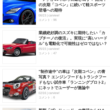
の次期「コペン」に続いて軽スポーツ
登場への期待
06/23 | carview!
コメント：96
業績絶好調のスズキに期待したい「カ
プチーノの復活」。実現に“高いハード
ル”も電動化で可能性はゼロではない？
05/15 | carview!
コメント：47
“制作途中”の車は「次期コペン」の青
写真？ エンジンフードもトランクフー
ドもない試作車「ランニングプロト2」
にネットでユーザーが激論中
02/16 | carview!
コメント：6