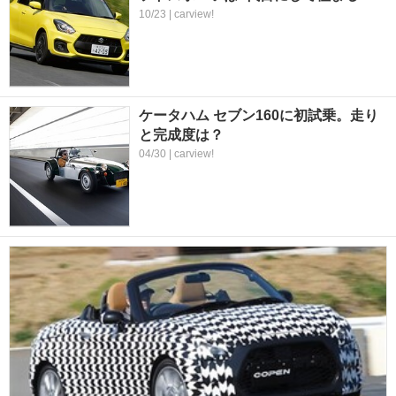
10/23 | carview!
ケータハム セブン160に初試乗。走り
と完成度は？
04/30 | carview!