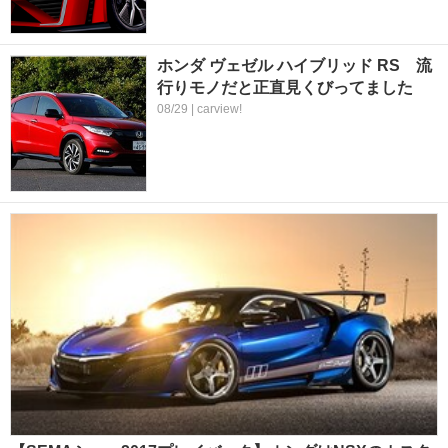
ホンダ ヴェゼル ハイブリッド RS 流
行りモノだと正直見くびってました
08/29 | carview!