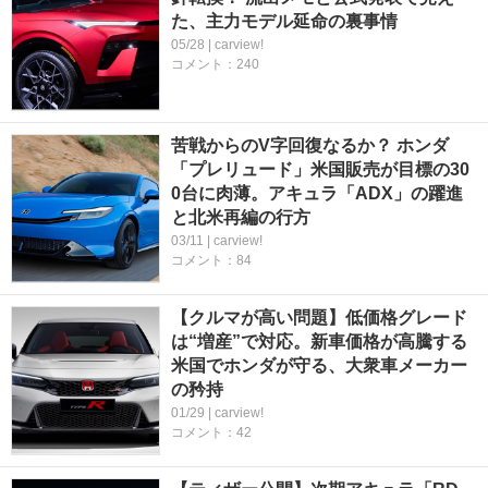
た、主力モデル延命の裏事情
05/28 | carview!
コメント：240
苦戦からのV字回復なるか？ ホンダ
「プレリュード」米国販売が目標の30
0台に肉薄。アキュラ「ADX」の躍進
と北米再編の行方
03/11 | carview!
コメント：84
【クルマが高い問題】低価格グレード
は“増産”で対応。新車価格が高騰する
米国でホンダが守る、大衆車メーカー
の矜持
01/29 | carview!
コメント：42