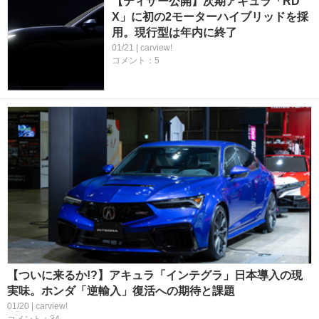
【ティザー公開】次期アキュラ「RD
X」に初の2モーターハイブリッドを採
用。現行型は年内に終了
01/21 | carview!
コメント：5
【ついに来るか!?】アキュラ「インテグラ」日本導入の現
実味。ホンダ「逆輸入」復活への期待と課題
01/20 | carview!