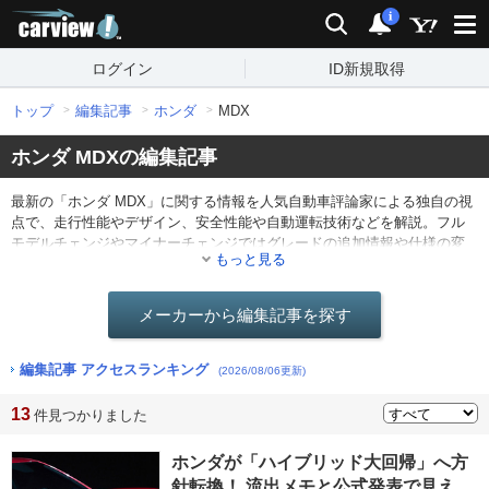
carview!
検索
通知
i
ログイン
ID新規取得
トップ
編集記事
ホンダ
MDX
ホンダ MDXの編集記事
最新の「ホンダ MDX」に関する情報を人気自動車評論家による独自の視
点で、走行性能やデザイン、安全性能や自動運転技術などを解説。フル
モデルチェンジやマイナーチェンジではグレードの追加情報や仕様の変
もっと見る
更点を分かりやすくレポート。他にも最新ニュースや海外のモーターシ
ョー情報なども。
メーカーから編集記事を探す
編集記事 アクセスランキング
(2026/08/06更新)
13
件見つかりました
ホンダが「ハイブリッド大回帰」へ方
針転換！ 流出メモと公式発表で見え