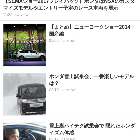
【SEMAショー2017プレイバック】ホンダはNSXのカスタ
マイズモデルやエントリー予定のレース車両を展示
11/25 | carview!
【まとめ】ニューヨークショー2014・
国産編
05/05 | carview!
ホンダ雪上試乗会、一番楽しいモデル
は？
03/10 | carview!
雪上裏ハイテク試乗会で 隠れたホンダ
イズム体感
03/12 | carview!