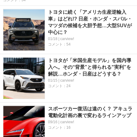
コメント：34
トヨタに続く「アメリカ生産逆輸入
車」はどれ!? 日産・ホンダ・スバル・
マツダの候補を大胆予想…大型SUVが
中心に？
01/18 | carview!
コメント：54
トヨタが「米国生産モデル」を国内導
入へ。その“背景”と得られる"実利”を
解説…ホンダ・日産はどうする？
01/15 | carview!
コメント：24
スポーツカー復活は遠のく？ アキュラ
電動化計画の裏で変わるラインアップ
09/16 | carview!
コメント：16