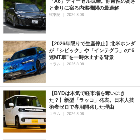
「A6」ディーゼル試乗。静粛性の高さ
と走りに宿る内燃機関の最適解
試乗記
|
2026.8.08
【2026年限りで生産停止】北米ホンダ
が「シビック」や「インテグラ」の“6
速MT車”を一時休止する背景
コラム
|
2026.8.08
【BYDは本気で軽市場を奪いにき
た？】新型「ラッコ」発表。日本人技
術者ゼロで専用開発した理由
コラム
|
2026.8.08