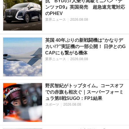
抗 BYDの7人乗り高級ミニバン『デ
ンツァD9』英国発売 超急速充電対応
のPHEV
業界ニュース
|
2026.08.08
英国 40年ぶりの新戦闘機は“かなりデ
カい!?”実証機の一部公開！ 日伊とのG
CAPにも繋がる機体
業界ニュース
|
2026.08.08
野尻智紀がトップタイム。コースオフ
での赤旗も相次ぐ｜スーパーフォーミ
ュラ第8戦SUGO：FP1結果
スポーツ
|
2026.08.08