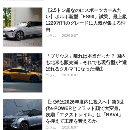
【2.5トン超なのにスポーツカーみた
い】ボルボ新型「ES90」試乗。最上級
1229万円のグレードに人気が集まる理
由
コラム
|
2026.8.07
「プリウス」離れは本当だった？ 国内
も北米も販売減…それでも現行型が“選
ばれるクルマ”になった理由
コラム
|
2026.8.07
【北米は2026年度内に投入へ】第3世
代e-POWERとフラット顔で大変身。
次期「エクストレイル」は「RAV4」
を抑えて王座を奪えるか
コラム
|
2026.8.07