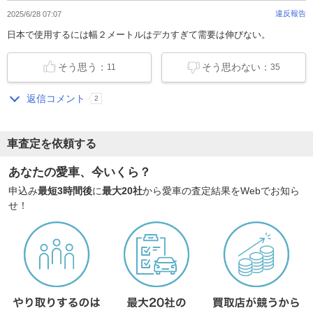
違反報告
2025/6/28 07:07
日本で使用するには幅２メートルはデカすぎて需要は伸びない。
そう思う：
そう思わない：
11
35
返信コメント
2
車査定を依頼する
あなたの愛車、今いくら？
申込み
最短3時間後
に
最大20社
から愛車の査定結果をWebでお知ら
せ！