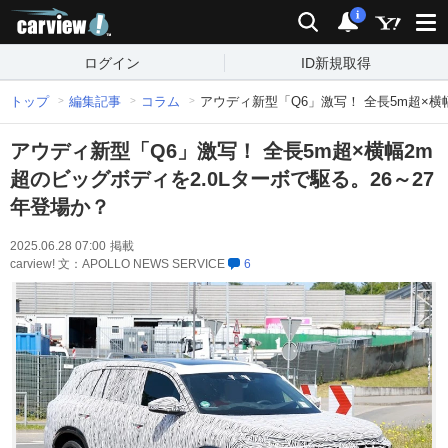
carview!
検索
通知
i
ログイン
ID新規取得
トップ
編集記事
コラム
アウディ新型「Q6」激写！ 全長5m超×横
アウディ新型「Q6」激写！ 全長5m超×横幅2m
超のビッグボディを2.0Lターボで駆る。26～27
年登場か？
2025.06.28 07:00
掲載
carview! 文：APOLLO NEWS SERVICE
6