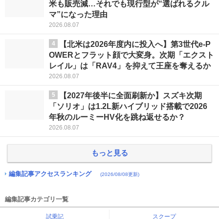
米も販売減…それでも現行型が“選ばれるクル
マ”になった理由
2026.08.07
4
【北米は2026年度内に投入へ】第3世代e-P
OWERとフラット顔で大変身。次期「エクスト
レイル」は「RAV4」を抑えて王座を奪えるか
2026.08.07
5
【2027年後半に全面刷新か】スズキ次期
「ソリオ」は1.2L新ハイブリッド搭載で2026
年秋のルーミーHV化を跳ね返せるか？
2026.08.07
もっと見る
編集記事アクセスランキング
(2026/08/08更新)
編集記事カテゴリ一覧
試乗記
スクープ