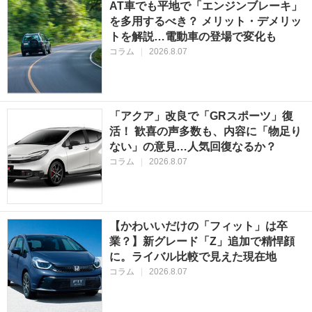
AT車でも平地で「エンジンブレーキ」
を多用するべき？ メリット・デメリッ
トを解説…電動車の登場で変化も
コラム
|
2026.8.07
「アクア」改良で「GRスポーツ」復
活！ 歓喜の声多数も、内容に「物足り
ない」の意見…人気回復なるか？
コラム
|
2026.8.07
【かわいいだけの「フィット」は卒
業？】新グレード「Z」追加で精悍顔
に。ライバル比較で見えた現在地
コラム
|
2026.8.07