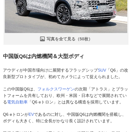
写真を全て見る（50枚）
中国版Q6は内燃機関＆大型ボディ
アウディが中国市場向けに展開するフラッグシップ
SUV
「Q6」の改
良新型プロトタイプが、初めてカメラによって捉えられました。
この中国版Q6は、
フォルクスワーゲン
の次期「アトラス」とプラッ
トフォームを共有しており、欧州・米国・日本などで展開されてい
る
電気自動車
「Q6 eトロン」とは異なる構造を採用しています。
Q6 eトロンが
EV
であるのに対し、中国版Q6は内燃機関を搭載し、
ボディも大きく、特に全長がかなり長く設計されています。