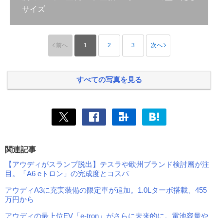
サイズ
前へ
1
2
3
次へ
すべての写真を見る
関連記事
【アウディがスランプ脱出】テスラや欧州ブランド検討層が注
目。「A6 eトロン」の完成度とコスパ
アウディA3に充実装備の限定車が追加。1.0Lターボ搭載、455
万円から
アウディの最上位EV「e-tron」がさらに未来的に。電池容量や