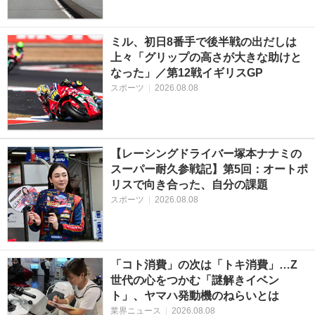
ミル、初日8番手で後半戦の出だしは
上々「グリップの高さが大きな助けと
なった」／第12戦イギリスGP
スポーツ
|
2026.08.08
【レーシングドライバー塚本ナナミの
スーパー耐久参戦記】第5回：オートポ
リスで向き合った、自分の課題
スポーツ
|
2026.08.08
「コト消費」の次は「トキ消費」…Z
世代の心をつかむ「謎解きイベン
ト」、ヤマハ発動機のねらいとは
業界ニュース
|
2026.08.08