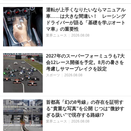
運転が上手くなりたいならマニュアル
車……は大きな間違い！ レーシング
ドライバーが語る「基礎を学ぶオート
マ車」の重要性
業界ニュース
|
2026.08.08
2027年のスーパーフォーミュラも7大
会12レース開催を予定。8月の暑さを
考慮しサマーブレイクを設定
スポーツ
|
2026.08.08
首都高「幻の8号線」の存在を証明す
る“貴重な写真”を公開 じつは“微妙す
ぎる扱い”で現存する路線!?
業界ニュース
|
2026.08.08