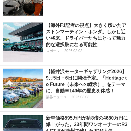
【海外F1記者の視点】大きく躓いたア
ストンマーティン・ホンダ。しかし近
い将来、ドライバーたちにとって魅力
的な選択肢になる可能性
スポーツ
|
2026.08.08
【軽井沢モーターギャザリング2026】
9月5日・6日に開催予定。「Heritage t
o Future（未来への継承）」をテーマ
に、自動車140年の歴史を体感！
業界ニュース
|
2026.08.08
新車価格595万円が約8倍の4680万円に
爆上がった。23年間ワンオーナーのR3
4 GT-Rが欧州で残したJDM人気