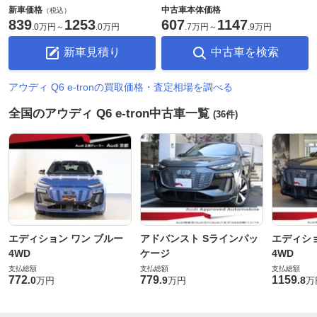
新車価格
中古車本体価格
（税込）
839
1253
607
1147
.
0万円
～
.
0万円
.
7万円
～
.
9万円
新車見積り
中古車を検索
アウディ Q6 e-tronの買取価格・査定相場を調べる
全国のアウディ Q6 e-tron中古車一覧
(36件)
エディション ワン ブルー
アドバンスト Sラインパッ
エディショ
4WD
ケージ
4WD
支払総額
支払総額
支払総額
772
779
1159
.
0
.
9
.
8
万円
万円
万