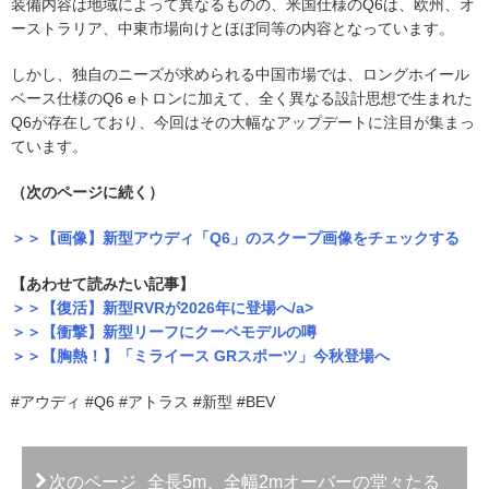
装備内容は地域によって異なるものの、米国仕様のQ6は、欧州、オ
ーストラリア、中東市場向けとほぼ同等の内容となっています。
しかし、独自のニーズが求められる中国市場では、ロングホイール
ベース仕様のQ6 eトロンに加えて、全く異なる設計思想で生まれた
Q6が存在しており、今回はその大幅なアップデートに注目が集まっ
ています。
（次のページに続く）
＞＞【画像】新型アウディ「Q6」のスクープ画像をチェックする
【あわせて読みたい記事】
＞＞【復活】新型RVRが2026年に登場へ/a>
＞＞【衝撃】新型リーフにクーペモデルの噂
＞＞【胸熱！】「ミライース GRスポーツ」今秋登場へ
#アウディ #Q6 #アトラス #新型 #BEV
次のページ
全長5m、全幅2mオーバーの堂々たる