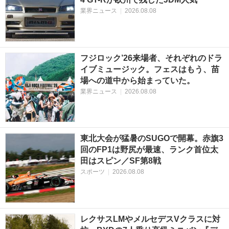
業界ニュース
|
2026.08.08
フジロック’26来場者、それぞれのドラ
イブミュージック。フェスはもう、苗
場への道中から始まっていた。
業界ニュース
|
2026.08.08
東北大会が猛暑のSUGOで開幕。赤旗3
回のFP1は野尻が最速、ランク首位太
田はスピン／SF第8戦
スポーツ
|
2026.08.08
レクサスLMやメルセデスVクラスに対