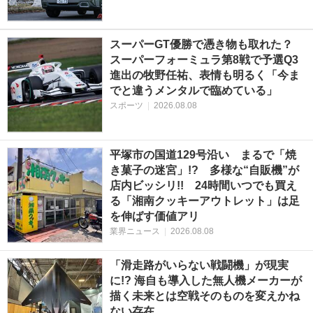
スーパーGT優勝で憑き物も取れた？
スーパーフォーミュラ第8戦で予選Q3
進出の牧野任祐、表情も明るく「今ま
でと違うメンタルで臨めている」
スポーツ
|
2026.08.08
平塚市の国道129号沿い まるで「焼
き菓子の迷宮」!? 多様な“自販機”が
店内ビッシリ!! 24時間いつでも買え
る「湘南クッキーアウトレット」は足
を伸ばす価値アリ
業界ニュース
|
2026.08.08
「滑走路がいらない戦闘機」が現実
に!? 海自も導入した無人機メーカーが
描く未来とは空戦そのものを変えかね
ない存在