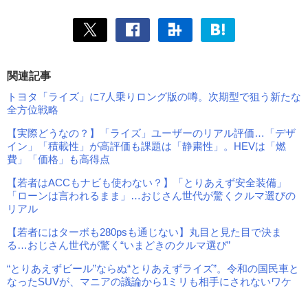
関連記事
トヨタ「ライズ」に7人乗りロング版の噂。次期型で狙う新たな
全方位戦略
【実際どうなの？】「ライズ」ユーザーのリアル評価…「デザ
イン」「積載性」が高評価も課題は「静粛性」。HEVは「燃
費」「価格」も高得点
【若者はACCもナビも使わない？】「とりあえず安全装備」
「ローンは言われるまま」…おじさん世代が驚くクルマ選びの
リアル
【若者にはターボも280psも通じない】丸目と見た目で決ま
る…おじさん世代が驚く“いまどきのクルマ選び”
“とりあえずビール”ならぬ“とりあえずライズ”。令和の国民車と
なったSUVが、マニアの議論から1ミリも相手にされないワケ