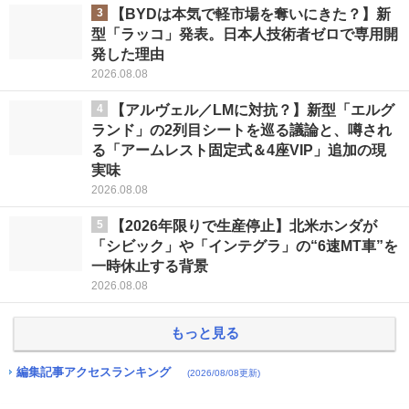
3
【BYDは本気で軽市場を奪いにきた？】新
型「ラッコ」発表。日本人技術者ゼロで専用開
発した理由
2026.08.08
4
【アルヴェル／LMに対抗？】新型「エルグ
ランド」の2列目シートを巡る議論と、噂され
る「アームレスト固定式＆4座VIP」追加の現
実味
2026.08.08
5
【2026年限りで生産停止】北米ホンダが
「シビック」や「インテグラ」の“6速MT車”を
一時休止する背景
2026.08.08
もっと見る
編集記事アクセスランキング
(2026/08/08更新)