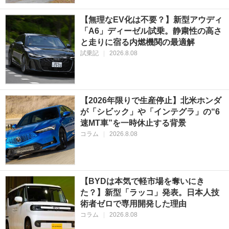
【無理なEV化は不要？】新型アウディ
「A6」ディーゼル試乗。静粛性の高さ
と走りに宿る内燃機関の最適解
試乗記
|
2026.8.08
【2026年限りで生産停止】北米ホンダ
が「シビック」や「インテグラ」の“6
速MT車”を一時休止する背景
コラム
|
2026.8.08
【BYDは本気で軽市場を奪いにき
た？】新型「ラッコ」発表。日本人技
術者ゼロで専用開発した理由
コラム
|
2026.8.08