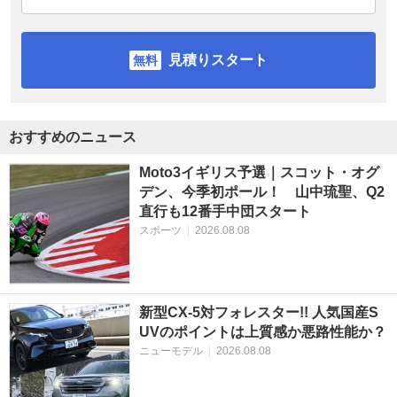
見積りスタート
おすすめのニュース
Moto3イギリス予選｜スコット・オグ
デン、今季初ポール！ 山中琉聖、Q2
直行も12番手中団スタート
スポーツ
|
2026.08.08
新型CX-5対フォレスター!! 人気国産S
UVのポイントは上質感か悪路性能か？
ニューモデル
|
2026.08.08