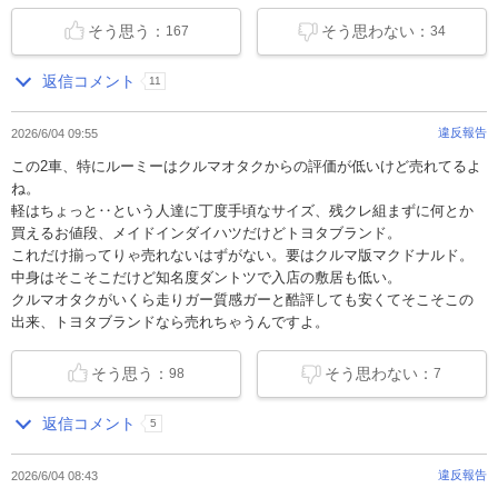
そう思う：
そう思わない：
167
34
返信コメント
11
違反報告
2026/6/04 09:55
この2車、特にルーミーはクルマオタクからの評価が低いけど売れてるよ
ね。
軽はちょっと‥という人達に丁度手頃なサイズ、残クレ組まずに何とか
買えるお値段、メイドインダイハツだけどトヨタブランド。
これだけ揃ってりゃ売れないはずがない。要はクルマ版マクドナルド。
中身はそこそこだけど知名度ダントツで入店の敷居も低い。
クルマオタクがいくら走りガー質感ガーと酷評しても安くてそこそこの
出来、トヨタブランドなら売れちゃうんですよ。
そう思う：
そう思わない：
98
7
返信コメント
5
違反報告
2026/6/04 08:43