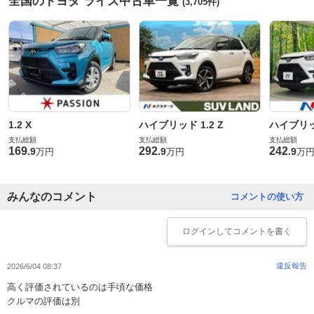
全国のトヨタ ライズ中古車一覧
(3,705件)
1.2 X
ハイブリッド 1.2 Z
ハイブリッド
支払総額
支払総額
支払総額
169
292
242
.
9
.
9
.
9
万円
万円
万
みんなのコメント
コメントの使い方
ログイン
してコメントを書く
違反報告
2026/6/04 08:37
高く評価されているのは手頃な価格
クルマの評価は別