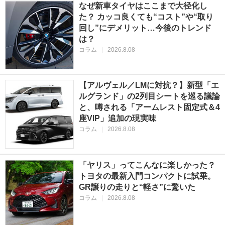
なぜ新車タイヤはここまで大径化し
た？ カッコ良くても“コスト”や“取り
回し”にデメリット…今後のトレンド
は？
コラム
|
2026.8.08
【アルヴェル／LMに対抗？】新型「エ
ルグランド」の2列目シートを巡る議論
と、噂される「アームレスト固定式＆4
座VIP」追加の現実味
コラム
|
2026.8.08
「ヤリス」ってこんなに楽しかった？
トヨタの最新入門コンパクトに試乗。
GR譲りの走りと“軽さ”に驚いた
コラム
|
2026.8.08