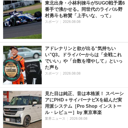
東北出身・小林利徠斗がSUGO戦予選6
番手で沸かせる。同世代のライバル野
村勇斗も称賛「上手いな、って」
スポーツ
|
2026.08.08
アドレナリンと欲が出る“気持ちい
い”Q3。ドライバーからは「全戦これ
でいい」や「台数を増やして」といっ
た声も
スポーツ
|
2026.08.08
見た目は純正、音は本格派！ スペーシ
アにPHD＋サイバーナビXを組んだ実
用派システム［Pro Shop インストー
ル・レビュー］by 東京車楽
業界ニュース
|
2026.08.08