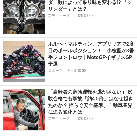
ダー数によって乗り味も変わる!? 「シ
リンダー」とは？
業界ニュース
|
2026.08.08
ホルヘ・マルティン、アプリリアで2度
目のポールポジション！ 小椋藍が3番
手フロントロウ｜MotoGPイギリスGP
予選
スポーツ
|
2026.08.08
「高齢者の危険運転を逃がさない」 試
験合格でも事故「約4.5倍」はなぜ起き
たのか？ 揺らぐ安全基準、自動車業界
に迫る変化とは
業界ニュース
|
2026.08.08