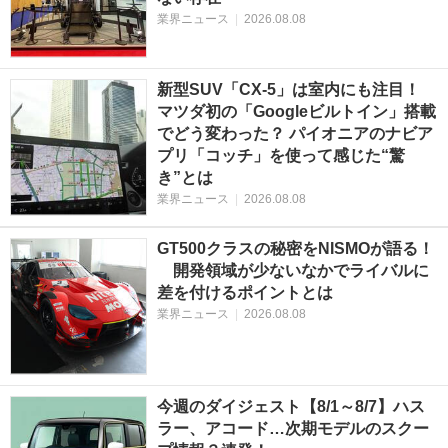
業界ニュース
|
2026.08.08
新型SUV「CX-5」は室内にも注目！
マツダ初の「Googleビルトイン」搭載
でどう変わった？ パイオニアのナビア
プリ「コッチ」を使って感じた“驚
き”とは
業界ニュース
|
2026.08.08
GT500クラスの秘密をNISMOが語る！
開発領域が少ないなかでライバルに
差を付けるポイントとは
業界ニュース
|
2026.08.08
今週のダイジェスト【8/1～8/7】ハス
ラー、アコード…次期モデルのスクー