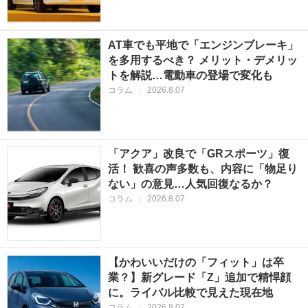
AT車でも平地で「エンジンブレーキ」
を多用するべき？ メリット・デメリッ
トを解説…電動車の登場で変化も
コラム
|
2026.8.07
「アクア」改良で「GRスポーツ」復
活！ 歓喜の声多数も、内容に「物足り
ない」の意見…人気回復なるか？
コラム
|
2026.8.07
【かわいいだけの「フィット」は卒
業？】新グレード「Z」追加で精悍顔
に。ライバル比較で見えた現在地
コラム
|
2026.8.07