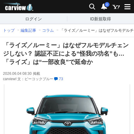
carview!
検索
通知
i
ログイン
ID新規取得
トップ
編集記事
コラム
「ライズ／ルーミー」はなぜフルモデルチェ
「ライズ／ルーミー」はなぜフルモデルチェン
ジしない？ 認証不正による“怪我の功名”も…
「ライズ」は“一部改良”で延命か
2026.06.04 08:30
掲載
carview! 文：ピーコックブルー
73