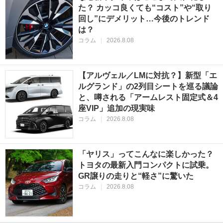
た？ カッコ良くても“コスト”や“取り
回し”にデメリット…今後のトレンド
は？
コラム
|
2026.8.08
【アルヴェル／LMに対抗？】新型「エ
ルグランド」の2列目シートを巡る議論
と、噂される「アームレスト固定式＆4
座VIP」追加の現実味
コラム
|
2026.8.08
「ヤリス」ってこんなに楽しかった？
トヨタの最新入門コンパクトに試乗。
GR譲りの走りと“軽さ”に驚いた
コラム
|
2026.8.08