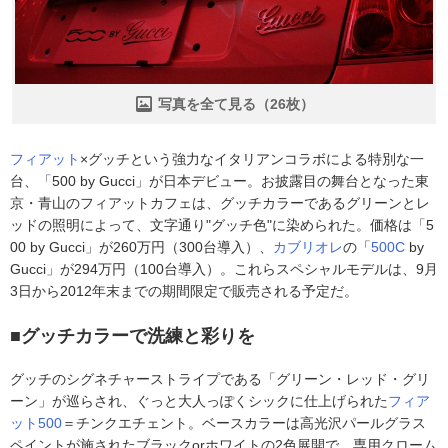
写真を全て見る（26枚）
フィアット
×グッチという強力なイタリアンコラボによる特別な一
台、「500 by Gucci」が日本デビュー。お披露目の舞台となった東
京・青山のフィアットカフェは、グッチカラーであるグリーンとレ
ッドの照明によって、文字通り"グッチ色"に染められた。価格は「5
00 by Gucci」が260万円（300台導入）、
カブリオレ
の「
500C
by
Gucci」が294万円（100台導入）。これらスペシャルモデルは、9月
3日から2012年末までの期間限定で販売される予定だ。
■グッチカラーで洗練と彩りを
グッチのシグネチャーストライプである「グリーン・レッド・グリ
ーン」が巡らされ、ぐっと大人っぽくシックに仕上げられた
フィア
ット500
＝チンクエチェント。ベースカラーは高光沢パールグラス
ペイントが施されたブラックorホワイトの2色展開で、専用クローム