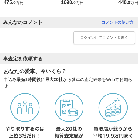
475
1698
448
.
0
.
0
.
0
万円
万円
万
みんなのコメント
コメントの使い方
ログイン
してコメントを書く
車査定を依頼する
あなたの愛車、今いくら？
申込み
最短3時間後
に
最大20社
から愛車の査定結果をWebでお知ら
せ！