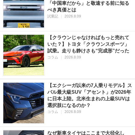
「中国車だから」と敬遠する前に知る
べき真価とは
試乗記
|
2026.8.09
【クラウンじゃなければもっと売れて
いた？】トヨタ「クラウンスポーツ」
試乗。走りも静けさも“完成形”だった
コラム
|
2026.8.09
【エクシーガ以来の7人乗りモデル】ス
バル最大級SUV「アセント」が2026年
に日本上陸。北米生まれの上級SUVは
選択肢になるのか？
コラム
|
2026.8.09
なぜ新車タイヤはここまで大径化し