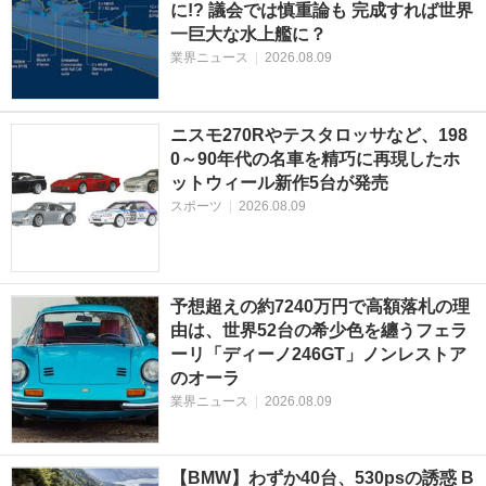
に!? 議会では慎重論も 完成すれば世界
一巨大な水上艦に？
業界ニュース
|
2026.08.09
ニスモ270Rやテスタロッサなど、198
0～90年代の名車を精巧に再現したホ
ットウィール新作5台が発売
スポーツ
|
2026.08.09
予想超えの約7240万円で高額落札の理
由は、世界52台の希少色を纏うフェラ
ーリ「ディーノ246GT」ノンレストア
のオーラ
業界ニュース
|
2026.08.09
【BMW】わずか40台、530psの誘惑 B