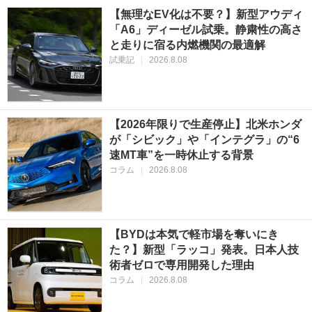
【無理なEV化は不要？】新型アウディ
「A6」ディーゼル試乗。静粛性の高さ
と走りに宿る内燃機関の最適解
試乗記
|
2026.8.08
【2026年限りで生産停止】北米ホンダ
が「シビック」や「インテグラ」の“6
速MT車”を一時休止する背景
コラム
|
2026.8.08
【BYDは本気で軽市場を奪いにき
た？】新型「ラッコ」発表。日本人技
術者ゼロで専用開発した理由
コラム
|
2026.8.08