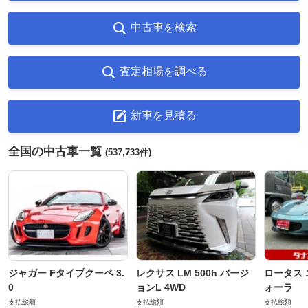
中古車を検索
査定相場を調べる
新車を見積る
全国の中古車一覧
(537,733件)
ジャガー Fタイプクーペ 3.
レクサス LM 500h バージ
ロータス 
0
ョンL 4WD
ォーラ
支払総額
支払総額
支払総額