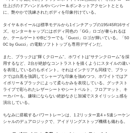
仕上げのドアハンドルやバンパー＆ボンネットアクセントととも
に、艶やかで洗練されたボディを印象付けている。
タイヤ＆ホイールは標準モデルから1インチアップの195/45R16サイ
ズ。センターキャップにはボディ同色の「GG」ロゴが奢られるほ
か、テールゲートやBピラーでも「Gucci」ロゴが輝いている。「50
0C by Gucci」の電動ソフトトップも専用デザインだ。
また、ブラックは“輝くクローム”、ホワイトは“サテンクローム”を採
用するなど、2台が絶妙なコントラストを描くようにスタイルの違い
を表現しているのもポイント。それはインテリアも同様で、ブラッ
クでは白黒を強調してシャープな印象を強めつつ、ホワイトではア
イボリー＆ブラックによって柔らかみを表現している。グッチスト
ライプで彩られたレザーシートやシートベルト、フロアマット、キ
ーカバーも、嫌味にならない絶妙なさじ加減でスタイリッシュ感を
演出している。
ちなみに搭載するパワートレーンは、1.2リッター直4＋5速シーケン
シャルのデュアロジックで、アイドリングストップ機構も備わる。