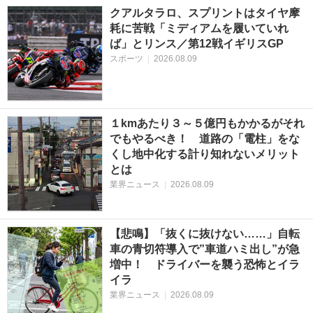
クアルタラロ、スプリントはタイヤ摩
耗に苦戦「ミディアムを履いていれ
ば」とリンス／第12戦イギリスGP
スポーツ
|
2026.08.09
１kmあたり３～５億円もかかるがそれ
でもやるべき！ 道路の「電柱」をな
くし地中化する計り知れないメリット
とは
業界ニュース
|
2026.08.09
【悲鳴】「抜くに抜けない……」自転
車の青切符導入で”車道ハミ出し”が急
増中！ ドライバーを襲う恐怖とイラ
イラ
業界ニュース
|
2026.08.09