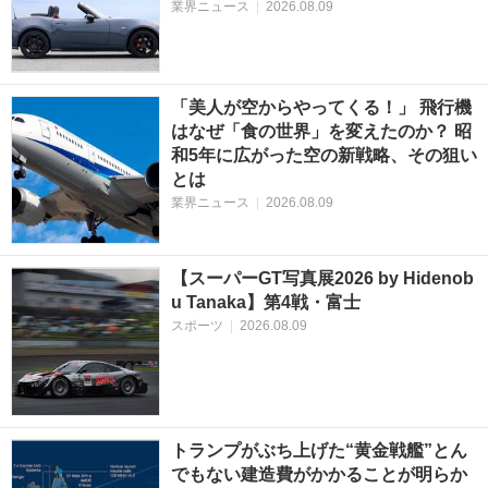
業界ニュース
|
2026.08.09
「美人が空からやってくる！」 飛行機
はなぜ「食の世界」を変えたのか？ 昭
和5年に広がった空の新戦略、その狙い
とは
業界ニュース
|
2026.08.09
【スーパーGT写真展2026 by Hidenob
u Tanaka】第4戦・富士
スポーツ
|
2026.08.09
トランプがぶち上げた“黄金戦艦”とん
でもない建造費がかかることが明らか