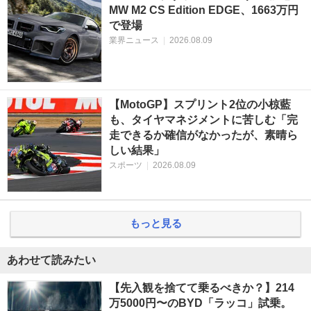
MW M2 CS Edition EDGE、1663万円
で登場
業界ニュース
|
2026.08.09
【MotoGP】スプリント2位の小椋藍
も、タイヤマネジメントに苦しむ「完
走できるか確信がなかったが、素晴ら
しい結果」
スポーツ
|
2026.08.09
もっと見る
あわせて読みたい
【先入観を捨てて乗るべきか？】214
万5000円〜のBYD「ラッコ」試乗。