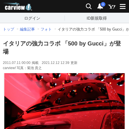
carview!
検索
通知
i
ログイン
ID新規取得
トップ
編集記事
フォト
イタリアの強力コラボ 「500 by Gucci」
イタリアの強力コラボ 「500 by Gucci」が登
場
2011.07.11 00:00
掲載
2021.12.12 12:39
更新
carview! 写真：菊池 貴之