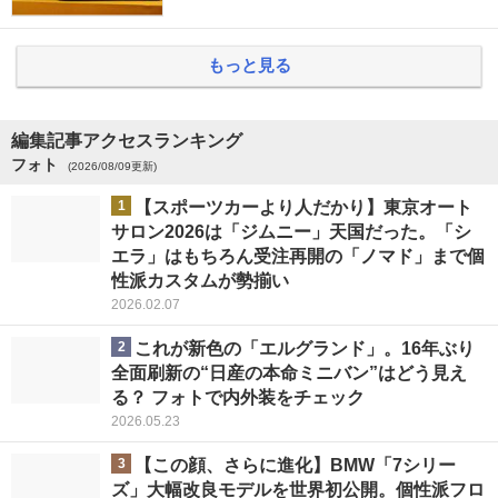
もっと見る
編集記事アクセスランキング
フォト
(2026/08/09更新)
1
【スポーツカーより人だかり】東京オート
サロン2026は「ジムニー」天国だった。「シ
エラ」はもちろん受注再開の「ノマド」まで個
性派カスタムが勢揃い
2026.02.07
2
これが新色の「エルグランド」。16年ぶり
全面刷新の“日産の本命ミニバン”はどう見え
る？ フォトで内外装をチェック
2026.05.23
3
【この顔、さらに進化】BMW「7シリー
ズ」大幅改良モデルを世界初公開。個性派フロ