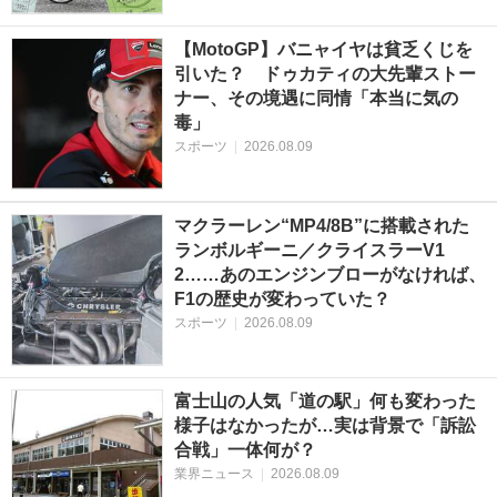
【MotoGP】バニャイヤは貧乏くじを
引いた？ ドゥカティの大先輩ストー
ナー、その境遇に同情「本当に気の
毒」
スポーツ
|
2026.08.09
マクラーレン“MP4/8B”に搭載された
ランボルギーニ／クライスラーV1
2……あのエンジンブローがなければ、
F1の歴史が変わっていた？
スポーツ
|
2026.08.09
富士山の人気「道の駅」何も変わった
様子はなかったが…実は背景で「訴訟
合戦」一体何が？
業界ニュース
|
2026.08.09