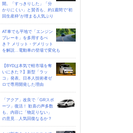
開。「すっきりした」「分
かりにくい」と賛否も、約1週間で“初
回生産枠”が埋まる人気ぶり
AT車でも平地で「エンジン
ブレーキ」を多用するべ
き？ メリット・デメリット
を解説…電動車の登場で変化も
【BYDは本気で軽市場を奪
いにきた？】新型「ラッ
コ」発表。日本人技術者ゼ
ロで専用開発した理由
「アクア」改良で「GRスポ
ーツ」復活！ 歓喜の声多数
も、内容に「物足りない」
の意見…人気回復なるか？