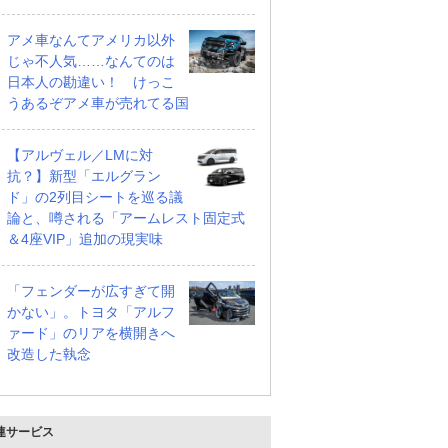
アメ車なんてアメリカ以外
じゃ不人気……なんてのは
日本人の勘違い！ けっこ
うあるぞアメ車が売れてる国
【アルヴェル／LMに対
抗？】新型「エルグラン
ド」の2列目シートを巡る議
論と、噂される「アームレスト固定式
＆4座VIP」追加の現実味
「フェンダーが広すぎて開
かない」。トヨタ「アルフ
ァード」のリアを横開きへ
改造した執念
連サービス