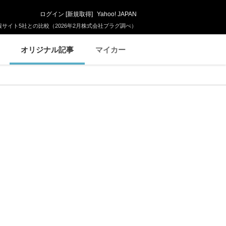
ログイン
[
新規取得
]
Yahoo! JAPAN
サイト5社との比較（2026年2月株式会社プラグ調べ）
オリジナル記事
マイカー