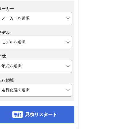
メーカー
モデル
年式
走行距離
見積りスタート