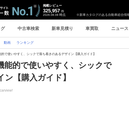
掲載レビュー
325,957
件
時点
※新車カタログのある自動車総合情報
2026.08.08
ログ
中古車検索
新車見積り
車買取
ニュース
動画
ランキング
能的で使いやすく、シックで落ち着きのあるデザイン【購入ガイド】
機能的で使いやすく、シックで
イン【購入ガイド】
carview!