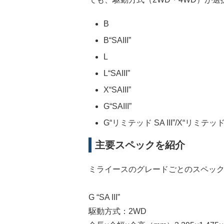
B
B“SAIII”
L
L“SAIII”
X“SAIII”
G“SAIII”
G“リミテッド SA III”/X“リミテッド S
主要スペックを紹介
ミライースのグレードごとのスペッ
G “SA III”
駆動方式：2WD