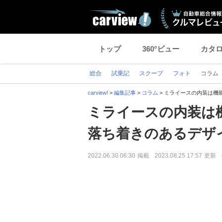
トップ
360°ビュー
カタ
総合
試乗記
スクープ
フォト
コラム
carview!
>
編集記事
>
コラム
>
ミライースの内装は機
ミライースの内装は
落ち着きのあるデザ
2022.06.30 06:30
掲載
2023.08.25 17:57
更新