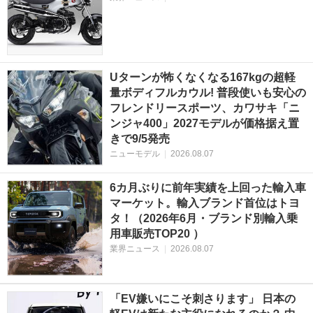
Uターンが怖くなくなる167kgの超軽
量ボディフルカウル! 普段使いも安心の
フレンドリースポーツ、カワサキ「ニ
ンジャ400」2027モデルが価格据え置
きで9/5発売
ニューモデル
|
2026.08.07
6カ月ぶりに前年実績を上回った輸入車
マーケット。輸入ブランド首位はトヨ
タ！（2026年6月・ブランド別輸入乗
用車販売TOP20 ）
業界ニュース
|
2026.08.07
「EV嫌いにこそ刺さります」 日本の