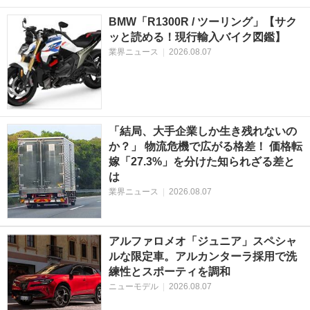
BMW「R1300R / ツーリング」【サク
ッと読める！現行輸入バイク図鑑】
業界ニュース
|
2026.08.07
「結局、大手企業しか生き残れないの
か？」 物流危機で広がる格差！ 価格転
嫁「27.3%」を分けた知られざる差と
は
業界ニュース
|
2026.08.07
アルファロメオ「ジュニア」スペシャ
ルな限定車。アルカンターラ採用で洗
練性とスポーティを調和
ニューモデル
|
2026.08.07