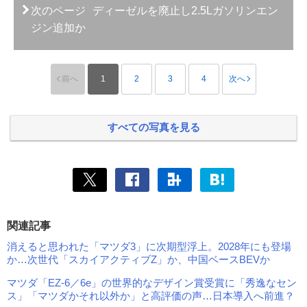
次のページ
ディーゼルを廃止し2.5Lガソリンエン
ジン追加か
前へ
1
2
3
4
次へ
すべての写真を見る
関連記事
消えると思われた「マツダ3」に次期型浮上。2028年にも登場
か…次世代「スカイアクティブZ」か、中国ベースBEVか
マツダ「EZ-6／6e」の世界的なデザイン賞受賞に「秀逸なセン
ス」「マツダかそれ以外か」と高評価の声…日本導入へ前進？