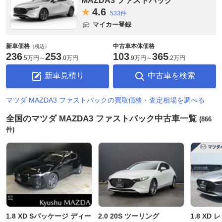
MAZDA3 ファストバック
4.
6
533件
マイカー登録
新車価格
中古車本体価格
（税込）
236
253
103
365
.
5万円
～
.
0万円
.
9万円
～
.
2万円
新車見積り
中古車を検索
マツダ MAZDA3 ファストバックの買取価格・査定相場を調べる
全国のマツダ MAZDA3 ファストバック中古車一覧
(866
件)
1.8 XD Sパッケージ ディー
2.0 20S ツーリング
1.8 X