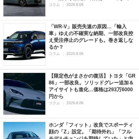
コラム
|
2026.8.06
「WR-V」販売失速の原因…「輸入
車」ゆえの不確実な納期、一部改良控
え受注停止のグレードも。巻き返しな
るか？
コラム
|
2026.8.06
【限定色がまさかの復活】トヨタ「GR
86」一部改良。ソリッドグレー追加＆
アイサイトも進化…価格は293万6000
円から
コラム
|
2026.8.06
ホンダ「フィット」改良でスポーティ
顔の「Z」設定。「期待外れ」「フル
モデルチェンジを期待していた」と内