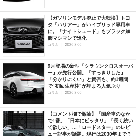
【ガソリンモデル廃止で大転換】トヨ
タ「ハリアー」がハイブリッド専用車
に。「ナイトシェード」もブラック加
飾マシマシで進化
コラム
|
2026.8.06
9月登場の新型「クラウンクロスオーバ
ー」が先行公開。「すっきりした」
「分かりにくい」と賛否も、約1週間
で“初回生産枠”が埋まる人気ぶり
コラム
|
2026.8.06
【コメント欄で激論】「国産車のなか
で1番」「日本にピッタリ」「長く続い
て欲しい」…「ロードスター」のレビ
ュー記事が話題。現行は2030年まで？