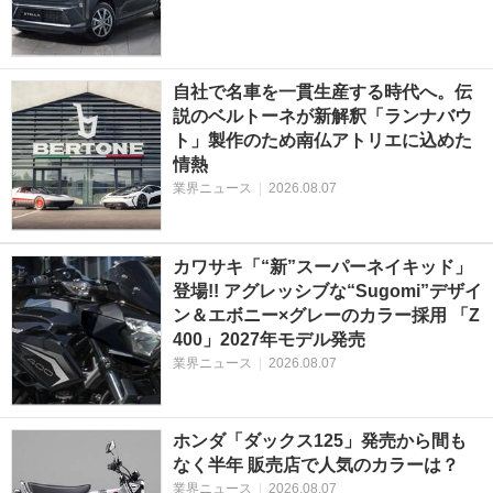
自社で名車を一貫生産する時代へ。伝
説のベルトーネが新解釈「ランナバウ
ト」製作のため南仏アトリエに込めた
情熱
業界ニュース
|
2026.08.07
カワサキ「“新”スーパーネイキッド」
登場!! アグレッシブな“Sugomi”デザイ
ン＆エボニー×グレーのカラー採用 「Z
400」2027年モデル発売
業界ニュース
|
2026.08.07
ホンダ「ダックス125」発売から間も
なく半年 販売店で人気のカラーは？
業界ニュース
|
2026.08.07