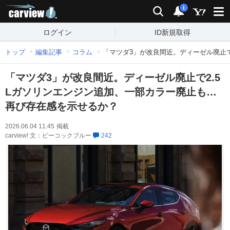
carview!
検索
通知
i
ログイン
ID新規取得
トップ
編集記事
コラム
「マツダ3」が改良間近。ディーゼル廃止で
「マツダ3」が改良間近。ディーゼル廃止で2.5
Lガソリンエンジン追加、一部カラー廃止も…
再び存在感を示せるか？
2026.06.04 11:45
掲載
carview! 文：ピーコックブルー
242