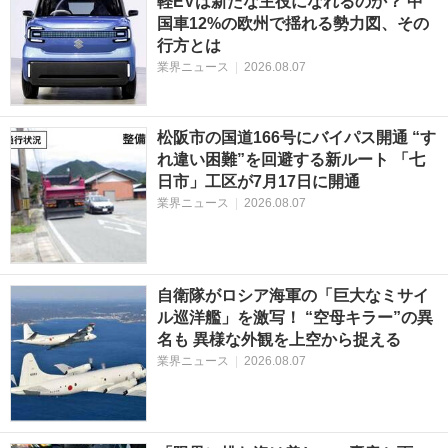
軽EVは新たな主役になれるのか？ 中
国車12%の欧州で揺れる勢力図、その
行方とは
業界ニュース
|
2026.08.07
松阪市の国道166号にバイパス開通 “す
れ違い困難”を回避する新ルート 「七
日市」工区が7月17日に開通
業界ニュース
|
2026.08.07
自衛隊がロシア海軍の「巨大なミサイ
ル巡洋艦」を激写！ “空母キラー”の異
名も 異様な外観を上空から捉える
業界ニュース
|
2026.08.07