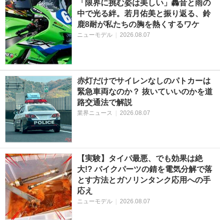
「限界に挑む姿は美しい」轟音と雨の
中で光る絆。若月佑美と振り返る、鈴
鹿8耐が私たちの胸を熱くするワケ
ニューモデル
|
2026.08.07
赤灯だけでサイレンなしのパトカーは
緊急車両なのか？ 抜いていいのかを道
路交通法で解説
業界ニュース
|
2026.08.07
【実験】タイパ最悪、でも効果は絶
大!? バイクパーツの錆を電気分解で落
とす方法とガソリンタンク応用への手
応え
ニューモデル
|
2026.08.07