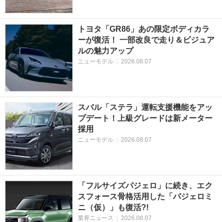
トヨタ「GR86」あの限定ボディカラ
ーが復活！ 一部改良で走り＆ビジュア
ルの魅力アップ
ニューモデル
|
2026.08.07
スバル「ステラ」運転支援機能をアッ
プデート！上級グレードは新メーター
採用
ニューモデル
|
2026.08.07
「フルサイズパジェロ」に続き、エク
スフォース骨格活用した「パジェロミ
ニ（仮）」も復活?!
業界ニュース
|
2026.08.07