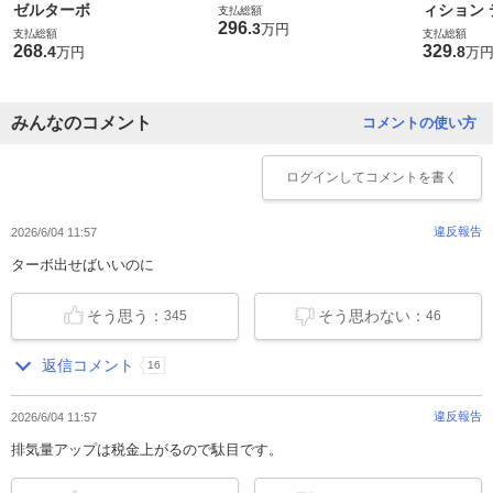
ゼルターボ
ィション
支払総額
296
.
3
万円
支払総額
支払総額
268
329
.
4
.
8
万円
万
みんなのコメント
コメントの使い方
ログイン
してコメントを書く
違反報告
2026/6/04 11:57
ターボ出せばいいのに
そう思う：
そう思わない：
345
46
返信コメント
16
違反報告
2026/6/04 11:57
排気量アップは税金上がるので駄目です。