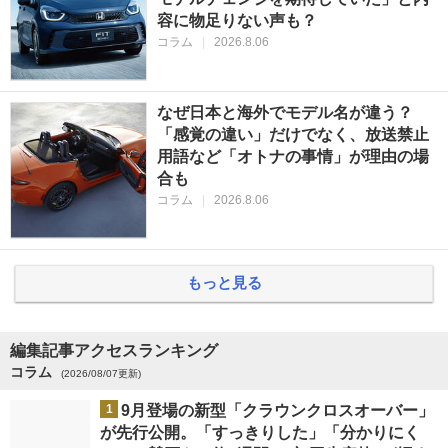
容に物足りない声も？
コラム
|
2026.8.06
なぜ日本と海外でモデル名が違う？
「感覚の違い」だけでなく、放送禁止
用語など「オトナの事情」が理由の場
合も
コラム
|
2026.8.06
もっと見る
編集記事アクセスランキング
コラム
(2026/08/07更新)
1
9月登場の新型「クラウンクロスオーバー」
が先行公開。「すっきりした」「分かりにく