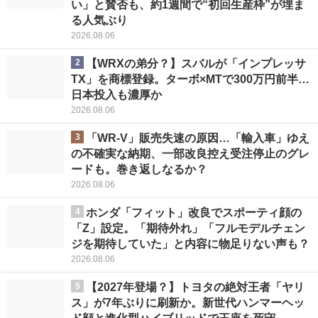
い」と賛否も、約1週間で“初回生産枠”が埋ま
る人気ぶり
2026.08.06
2
【WRXの弟分？】スバルが「インプレッサ
TX」を商標登録。ターボ×MTで300万円前半…
日本投入も濃厚か
2026.08.06
3
「WR-V」販売失速の原因…「輸入車」ゆえ
の不確実な納期、一部改良控え受注停止のグレ
ードも。巻き返しなるか？
2026.08.06
4
ホンダ「フィット」改良でスポーティ顔の
「Z」設定。「期待外れ」「フルモデルチェン
ジを期待していた」と内容に物足りない声も？
2026.08.06
5
【2027年登場？】トヨタの絶対王者「ヤリ
ス」が7年ぶりに刷新か。新世代ハンマーヘッ