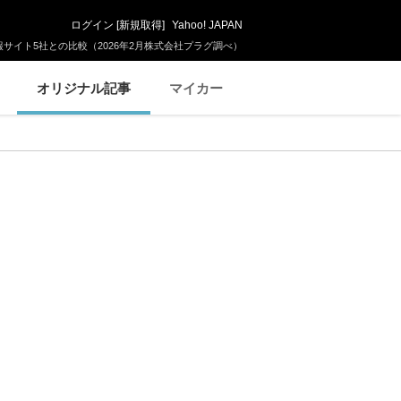
ログイン
[
新規取得
]
Yahoo! JAPAN
サイト5社との比較（2026年2月株式会社プラグ調べ）
オリジナル記事
マイカー