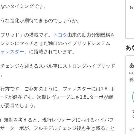
くないタイミングです。
ような進化が期待できるのでしょうか。
イブリッド」の搭載です。
トヨタ
由来の動力分割機構を
エンジンにマッチさせた独自のハイブリッドシステム
あ
フォレスター
」に搭載されています。
ルチェンジを迎えるスバル車にストロングハイブリッド
申
す。
愛
行方です。ご存知のように、フォレスターには1.8Lボ
ードが健在です。次期レヴォーグにも1.8Lターボが継
のが妥当でしょう。
準）規制を考えると、現行レヴォーグにおけるハイパフ
ボクサーターボが、フルモデルチェンジ後も生き残ること
※