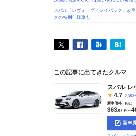
スバル「レヴォーグ／レイバック」改良
クの特別仕様車も
この記事に出てきたクルマ
スバル レ
4.
7
2,353
新車価格
（税込）
363
4
.
0万円
～
新車
スバル レヴォ