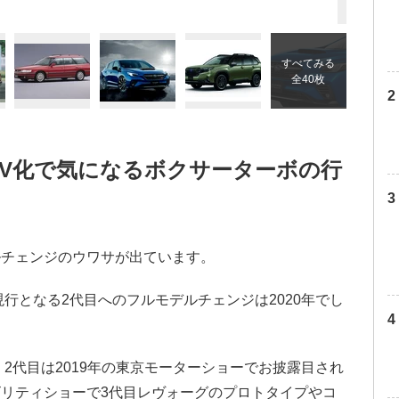
すべてみる
全40枚
EV化で気になるボクサーターボの行
ルチェンジのウワサが出ています。
現行となる2代目へのフルモデルチェンジは2020年でし
、2代目は2019年の東京モーターショーでお披露目され
リティショーで3代目レヴォーグのプロトタイプやコ