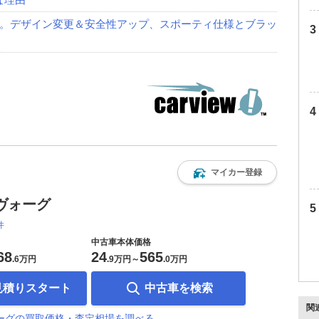
。デザイン変更＆安全性アップ、スポーティ仕様とブラッ
マイカー登録
ヴォーグ
件
中古車本体価格
68
24
565
.
6万円
.
9万円
～
.
0万円
見積りスタート
中古車を検索
関
ーグの買取価格・査定相場を調べる