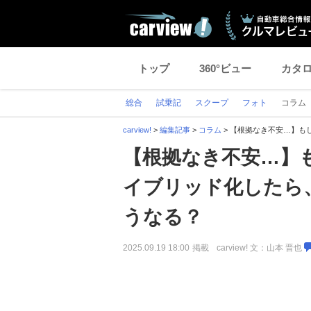
トップ
360°ビュー
カタ
総合
試乗記
スクープ
フォト
コラム
carview!
>
編集記事
>
コラム
>
【根拠なき不安…】も
【根拠なき不安…】
イブリッド化したら
うなる？
2025.09.19 18:00
掲載
carview! 文：山本 晋也