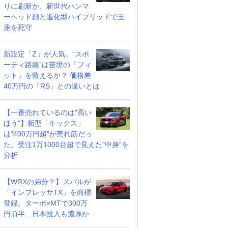
りに刷新か。新世代ハンマ
ーヘッド顔と進化型ハイブリッドで王
座を死守
新設定「Z」が人気。“スポ
ーティ路線”は苦境の「フィ
ット」を救えるか？ 価格差
40万円の「RS」との違いとは
【一番売れているのは"高い
ほう"】新型「キックス」
は"400万円超"が売れ筋だっ
た。受注1万1000台超で見えた"中身"を
分析
【WRXの弟分？】スバルが
「インプレッサTX」を商標
登録。ターボ×MTで300万
円前半…日本投入も濃厚か