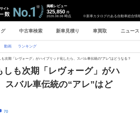
掲載レビュー
325,850
件
時点
※新車カタログのある自動車総合情報
2026.08.06
ログ
中古車検索
新車見積り
車買取
ニュース
動画
ランキング
しも次期「レヴォーグ」がハイブリッド化したら、スバル車伝統の“アレ”はどうなる？
もしも次期「レヴォーグ」がハ
、スバル車伝統の“アレ”はど
70