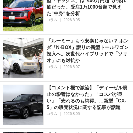
型「キックス」は"400万円超"が売れ
筋だった。受注1万1000台超で見え
た"中身"を分析
コラム
|
2026.8.05
「ルーミー」もう安泰じゃない？ ホン
ダ「N-BOX」譲りの新型トールワゴン
投入へ。次世代ハイブリッドで「ソリ
オ」にも対抗か
コラム
|
2026.8.07
【コメント欄で激論】「ディーゼル廃
止の影響はなかった」「コスパが良
い」「売れるのも納得」…新型「CX-
5」の販売状況に関する記事が話題
コラム
|
2026.8.05