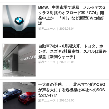
BMW、中国市場で逆風 メルセデスG
クラス対抗のオフロード車「G74」開
発中止か 『iX3』など新型EVは絶好
調
業界ニュース
|
2026.08.04
自動車7社4～6月期決算、トヨタ、ホ
ンダ、スズキ3社最高益、スバルは最終
減益［新聞ウォッチ］
業界ニュース
|
2026.08.06
一大事の予感、、、北米マツダのCEO
が声を大にする危機感は本社へのSOS
なのか!?!?
業界ニュース
|
2026.08.05