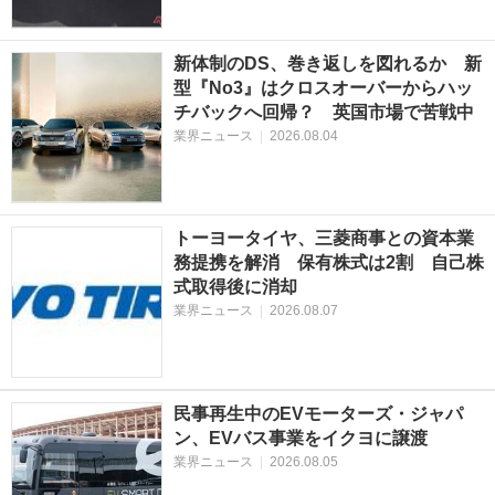
新体制のDS、巻き返しを図れるか 新
型『No3』はクロスオーバーからハッ
チバックへ回帰？ 英国市場で苦戦中
業界ニュース
|
2026.08.04
トーヨータイヤ、三菱商事との資本業
務提携を解消 保有株式は2割 自己株
式取得後に消却
業界ニュース
|
2026.08.07
民事再生中のEVモーターズ・ジャパ
ン、EVバス事業をイクヨに譲渡
業界ニュース
|
2026.08.05