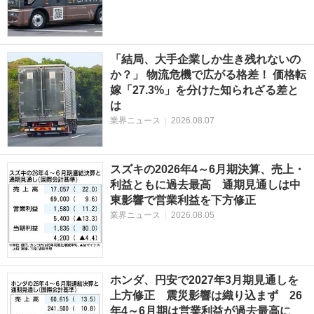
「結局、大手企業しか生き残れないの
か？」 物流危機で広がる格差！ 価格転
嫁「27.3%」を分けた知られざる差と
は
業界ニュース
|
2026.08.07
スズキの2026年4～6月期決算、売上・
利益ともに過去最高 通期見通しは中
東影響で営業利益を下方修正
業界ニュース
|
2026.08.05
ホンダ、円安で2027年3月期見通しを
上方修正 震災影響は織り込まず 26
年4～6月期は営業利益が過去最高に