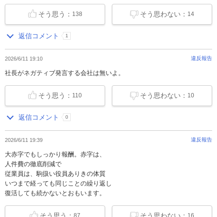
そう思う：
そう思わない：
138
14
返信コメント
1
違反報告
2026/6/11 19:10
社長がネガティブ発言する会社は無いよ。
そう思う：
そう思わない：
110
10
返信コメント
0
違反報告
2026/6/11 19:39
大赤字でもしっかり報酬。赤字は、
人件費の徹底削減で
従業員は、駒扱い役員ありきの体質
いつまで経っても同じことの繰り返し
復活しても続かないとおもいます。
そう思う：
そう思わない：
87
16