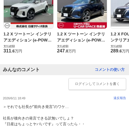
1.2 X ツートーン インテリ
1.2 X ツートーン インテリ
1.2 X 
アエディション (e-POWE
アエディション (e-POWE
ンテリアエ
R)
R)
OWER) 
支払総額
支払総額
支払総額
311
247
289
.
6
.
0
.
6
万円
万円
万
みんなのコメント
コメントの使い方
ログイン
してコメントを書く
違反報告
2026/6/11 18:49
＞それでも社長が“前向き発言”のワケ…
社長が後向きの発言できる訳無いでしょ？
『日産はちょっとヤバいです』って言ったら・・