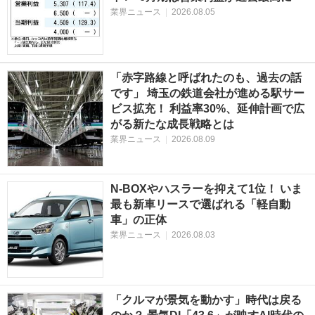
業界ニュース
|
2026.08.05
「赤字路線と呼ばれたのも、過去の話
です」 埼玉の鉄道会社が進める駅サー
ビス拡充！ 利益率30%、延伸計画で広
がる新たな成長戦略とは
業界ニュース
|
2026.08.09
N-BOXやハスラーを抑えて1位！ いま
最も新車リースで選ばれる「軽自動
車」の正体
業界ニュース
|
2026.08.03
「クルマが景気を動かす」時代は戻る