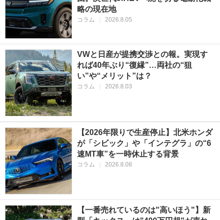
略の現在地
コラム
|
2026.8.05
VWと日産が提携交渉との報。実現す
れば40年ぶり“復縁”…両社の“狙
い”や“メリット”は？
コラム
|
2026.8.03
【2026年限りで生産停止】北米ホンダ
が「シビック」や「インテグラ」の“6
速MT車”を一時休止する背景
コラム
|
2026.8.08
【一番売れているのは"高いほう"】新