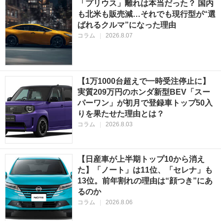
「プリウス」離れは本当だった？ 国内
も北米も販売減…それでも現行型が“選
ばれるクルマ”になった理由
コラム
|
2026.8.07
【1万1000台超えで一時受注停止に】
実質209万円のホンダ新型BEV「スー
パーワン」が初月で登録車トップ50入
りを果たせた理由とは？
コラム
|
2026.8.03
【日産車が上半期トップ10から消え
た】「ノート」は11位、「セレナ」も
13位。前年割れの理由は“顔つき”にあ
るのか
コラム
|
2026.8.06