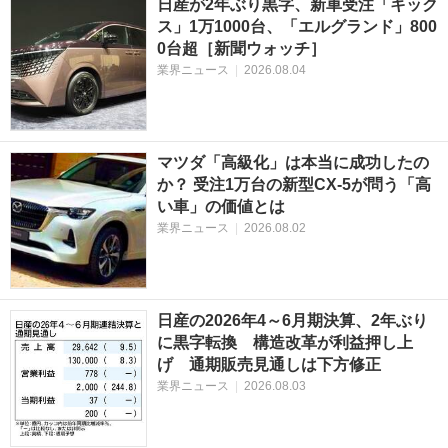
日産が2年ぶり黒字、新車受注「キック
ス」1万1000台、「エルグランド」800
0台超［新聞ウォッチ］
業界ニュース
|
2026.08.04
マツダ「高級化」は本当に成功したの
か？ 受注1万台の新型CX-5が問う「高
い車」の価値とは
業界ニュース
|
2026.08.02
日産の2026年4～6月期決算、2年ぶり
に黒字転換 構造改革が利益押し上
げ 通期販売見通しは下方修正
業界ニュース
|
2026.08.03