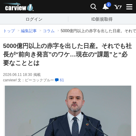
carview!
検索
通知
i
ログイン
ID新規取得
トップ
編集記事
コラム
5000億円以上の赤字を出した日産。それで
5000億円以上の赤字を出した日産。それでも社
長が“前向き発言”のワケ…現在の“課題”と“必
要なこととは
2026.06.11 18:30
掲載
carview! 文：ピーコックブルー
61