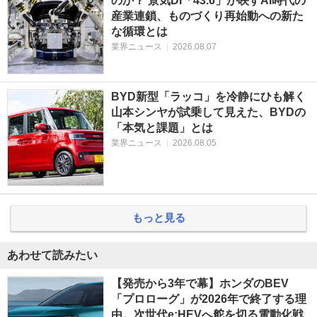
のか？ 景気DI「43.6」が映すAI時代の
産業連鎖、ものづくり再始動への新た
な循環とは
業界ニュース
|
2026.08.07
BYD新型「ラッコ」を冷静にひも解く
山本シンヤが試乗して見えた、BYDの
「本気と課題」とは
業界ニュース
|
2026.08.05
もっと見る
あわせて読みたい
【発売から3年で幕】ホンダのBEV
「プロローグ」が2026年で終了する理
由。次世代e:HEVへ舵を切る電動化戦