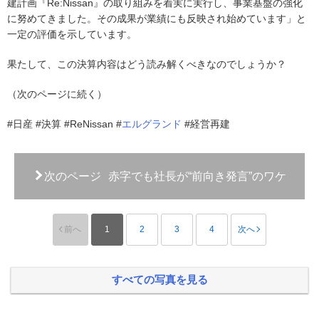
建計画『Re:Nissan』の取り組みを着実に実行し、事業基盤の強化
に努めてきました。その成果が業績にも反映され始めています」と
一定の評価を示しています。
果たして、この決算内容はどう読み解くべきなのでしょうか？
（次のページに続く）
#日産 #決算 #ReNissan #
エルグランド
#経営再建
次のページ
赤字でも社長が“前向き発言”のワケ
前へ
1
2
3
4
次へ
すべての写真を見る