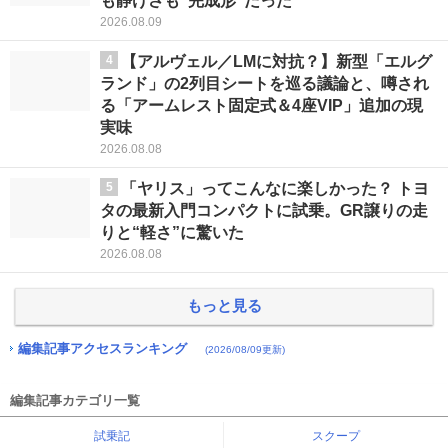
も静けさも“完成形”だった
2026.08.09
4
【アルヴェル／LMに対抗？】新型「エルグ
ランド」の2列目シートを巡る議論と、噂され
る「アームレスト固定式＆4座VIP」追加の現
実味
2026.08.08
5
「ヤリス」ってこんなに楽しかった？ トヨ
タの最新入門コンパクトに試乗。GR譲りの走
りと“軽さ”に驚いた
2026.08.08
もっと見る
編集記事アクセスランキング
(2026/08/09更新)
編集記事カテゴリ一覧
試乗記
スクープ