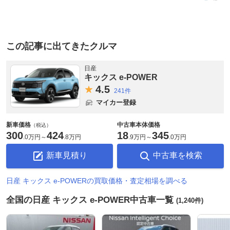
この記事に出てきたクルマ
日産
キックス e-POWER
4.
5
241件
マイカー登録
新車価格
中古車本体価格
（税込）
300
424
18
345
.
0万円
～
.
8万円
.
9万円
～
.
0万円
新車見積り
中古車を検索
日産 キックス e-POWERの買取価格・査定相場を調べる
全国の日産 キックス e-POWER中古車一覧
(1,240件)