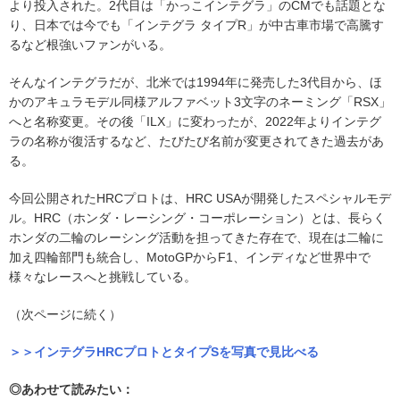
より投入された。2代目は「かっこインテグラ」のCMでも話題とな
り、日本では今でも「インテグラ タイプR」が中古車市場で高騰す
るなど根強いファンがいる。
そんなインテグラだが、北米では1994年に発売した3代目から、ほ
かのアキュラモデル同様アルファベット3文字のネーミング「RSX」
へと名称変更。その後「ILX」に変わったが、2022年よりインテグ
ラの名称が復活するなど、たびたび名前が変更されてきた過去があ
る。
今回公開されたHRCプロトは、HRC USAが開発したスペシャルモデ
ル。HRC（ホンダ・レーシング・コーポレーション）とは、長らく
ホンダの二輪のレーシング活動を担ってきた存在で、現在は二輪に
加え四輪部門も統合し、MotoGPからF1、インディなど世界中で
様々なレースへと挑戦している。
（次ページに続く）
＞＞インテグラHRCプロトとタイプSを写真で見比べる
◎あわせて読みたい：