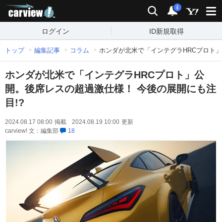
carview!
検索
通知
i
ログイン
ID新規取得
トップ
編集記事
コラム
ホンダが北米で「インテグラHRCプロト」
ホンダが北米で「インテグラHRCプロト」公
開。後席レスの超過激仕様！ 今後の展開にも注
目!?
2024.08.17 08:00
掲載
2024.08.19 10:00
更新
carview! 文：編集部
18