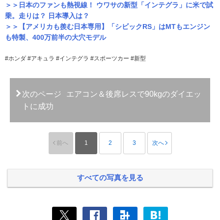
＞＞日本のファンも熱視線！ ウワサの新型「インテグラ」に米で試
乗。走りは？ 日本導入は？
＞＞【アメリカも羨む日本専用】「シビックRS」はMTもエンジン
も特製、400万前半の大穴モデル
#ホンダ #アキュラ #インテグラ #スポーツカー #新型
次のページ
エアコン＆後席レスで90kgのダイエッ
トに成功
前へ
1
2
3
次へ
すべての写真を見る