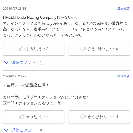
違反報告
2024/8/17 16:35
HRCはHonda Racing Companyじゃないか。
で、インテグラ？まあ昔はtypeRがあったな。2ドアの保険金が暴力的に
高くなったから、殷手も4ドアにした。ドイツもコイツも4ドアクーペ。
まっ、アメリカ行かないからどーでもいいや。
そう思う：
そう思わない：
8
4
返信コメント
1
違反報告
2024/8/20 20:27
＞後席レスの超過激仕様！
カローラのモリゾーエディションみたいなものか
宗一郎エディションと名づけよう
そう思う：
そう思わない：
2
0
返信コメント
0