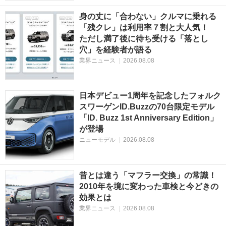
身の丈に「合わない」クルマに乗れる
「残クレ」は利用率７割と大人気！
ただし満了後に待ち受ける「落とし
穴」を経験者が語る
業界ニュース
|
2026.08.08
日本デビュー1周年を記念したフォルク
スワーゲンID.Buzzの70台限定モデル
「ID. Buzz 1st Anniversary Edition」
が登場
ニューモデル
|
2026.08.08
昔とは違う「マフラー交換」の常識！
2010年を境に変わった車検と今どきの
効果とは
業界ニュース
|
2026.08.08