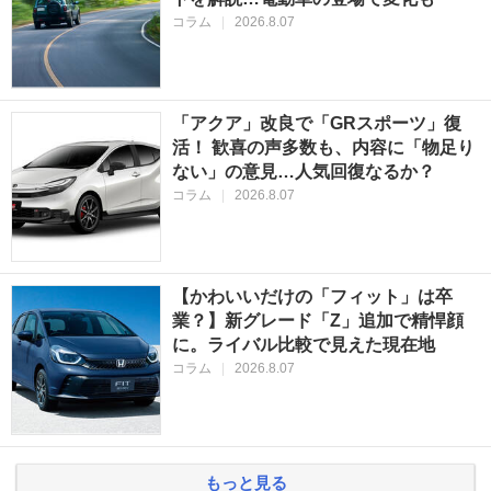
コラム
|
2026.8.07
「アクア」改良で「GRスポーツ」復
活！ 歓喜の声多数も、内容に「物足り
ない」の意見…人気回復なるか？
コラム
|
2026.8.07
【かわいいだけの「フィット」は卒
業？】新グレード「Z」追加で精悍顔
に。ライバル比較で見えた現在地
コラム
|
2026.8.07
もっと見る