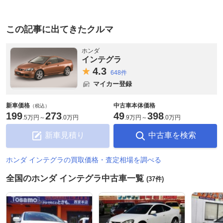
この記事に出てきたクルマ
ホンダ
インテグラ
4.
3
648件
マイカー登録
新車価格
中古車本体価格
（税込）
199
273
49
398
.
5万円
～
.
0万円
.
9万円
～
.
0万円
新車見積り
中古車を検索
ホンダ インテグラの買取価格・査定相場を調べる
全国のホンダ インテグラ中古車一覧
(37件)