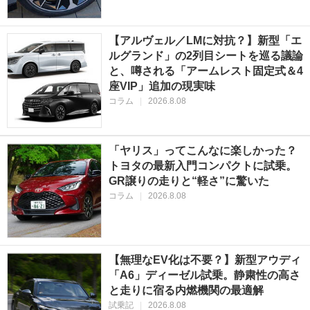
【アルヴェル／LMに対抗？】新型「エ
ルグランド」の2列目シートを巡る議論
と、噂される「アームレスト固定式＆4
座VIP」追加の現実味
コラム
|
2026.8.08
「ヤリス」ってこんなに楽しかった？
トヨタの最新入門コンパクトに試乗。
GR譲りの走りと“軽さ”に驚いた
コラム
|
2026.8.08
【無理なEV化は不要？】新型アウディ
「A6」ディーゼル試乗。静粛性の高さ
と走りに宿る内燃機関の最適解
試乗記
|
2026.8.08