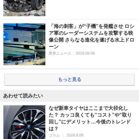
「海の刺客」が“子機”を発艦させ ロシ
ア軍のレーダーシステムを攻撃する映
像公開 さらなる進化を遂げる水上ドロ
ーン
業界ニュース
|
2026.08.08
もっと見る
あわせて読みたい
なぜ新車タイヤはここまで大径化し
た？ カッコ良くても“コスト”や“取り
回し”にデメリット…今後のトレンド
は？
コラム
|
2026.8.08