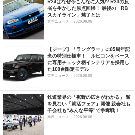
R34はなぜ今こんなに人気!? R33の反
省を生かした原点回帰！ 最後の「RB
スカイライン」魅了とは
業界ニュース
|
2026.08.08
【ジープ】「ラングラー」に85周年記
念の特別仕様車！ ルビコンをベース
に専用チェック柄インテリアを採用し
た100台限定モデル
業界ニュース
|
2026.08.08
鉄道業界の「裾野の広さがわかる」 類
を見ない「就活フェア」開催 親会社も
子会社も“みんな平等”で争奪戦！
業界ニュース
|
2026.08.08