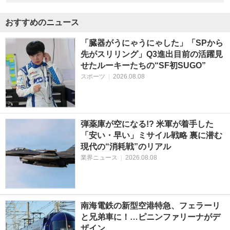
おすすめのニュース
「臓器がうにゃうにゃした」「SPから
先がスリリング」Q3進出目前の活躍見
せたルーキーたちの“SF初SUGO”
スポーツ
|
2026.08.08
弾薬庫が空になる!? 米軍が着手した
「安い・早い」ミサイル戦略 裏に潜む
現代の“消耗戦”のリアル
業界ニュース
|
2026.08.08
南海電鉄の新型空港特急、フェラーリ
と兄弟車に！…ピニンファリーナがデ
ザイン