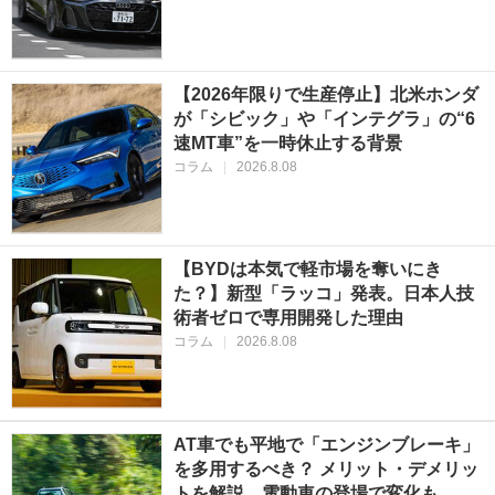
【2026年限りで生産停止】北米ホンダ
が「シビック」や「インテグラ」の“6
速MT車”を一時休止する背景
コラム
|
2026.8.08
【BYDは本気で軽市場を奪いにき
た？】新型「ラッコ」発表。日本人技
術者ゼロで専用開発した理由
コラム
|
2026.8.08
AT車でも平地で「エンジンブレーキ」
を多用するべき？ メリット・デメリッ
トを解説…電動車の登場で変化も