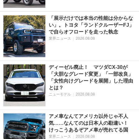
「展示だけでは本当の性能は分からな
い」。トヨタ「ランドクルーザーFJ」
で自らオフロードを走った執念
業界ニュース
|
2026.08.08
ディーゼル廃止！ マツダCX-30が
「大胆なグレード変更」「一部改良」
「女性向けグレードを展開」した理由
とは？
ニューモデル
|
2026.08.08
アメ車なんてアメリカ以外じゃ不人
気……なんてのは日本人の勘違い！
けっこうあるぞアメ車が売れてる国
業界ニュース
|
2026.08.08