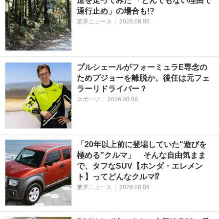
道を走ってみた 「とんでもない理由で
通行止め」の場合も!?
業界ニュース
|
2026.08.08
プルシェールがフォーミュラE専念の
ためプジョーを離脱か。後任は元フェ
ラーリドライバー？
スポーツ
|
2026.08.08
「20年以上前に登場していた“遊びを
極める”クルマ」 そんな自由気まま
で、タフなSUV【ホンダ・エレメン
ト】ってどんなクルマ⁉︎
業界ニュース
|
2026.08.08