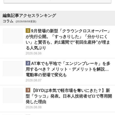
編集記事アクセスランキング
コラム
(2026/08/08更新)
1
9月登場の新型「クラウンクロスオーバー」
が先行公開。「すっきりした」「分かりにく
い」と賛否も、約1週間で“初回生産枠”が埋ま
る人気ぶり
2026.08.06
2
AT車でも平地で「エンジンブレーキ」を多
用するべき？ メリット・デメリットを解説…
電動車の登場で変化も
2026.08.07
3
【BYDは本気で軽市場を奪いにきた？】新
型「ラッコ」発表。日本人技術者ゼロで専用開
発した理由
2026.08.08