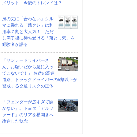
メリット…今後のトレンドは？
身の丈に「合わない」クル
マに乗れる「残クレ」は利
用率７割と大人気！ ただ
し満了後に待ち受ける「落とし穴」を
経験者が語る
「サンデードライバーさ
ん、お願いだから急に入っ
てこないで！」 お盆の高速
道路、トラックドライバーの5割以上が
警戒する交通リスクの正体
「フェンダーが広すぎて開
WD
4.4 4WD
4.4 4WD
かない」。トヨタ「アルフ
支払総額
支払総額
ァード」のリアを横開きへ
1665
.
1452
.
1
9
2
万円
万円
万円
改造した執念