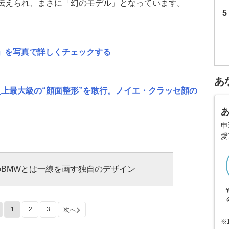
伝えられ、まさに「幻のモデル」となっています。
」を写真で詳しくチェックする
あ
史上最大級の“顔面整形”を敢行。ノイエ・クラッセ顔の
申
愛
のBMWとは一線を画す独自のデザイン
1
2
3
次へ
※