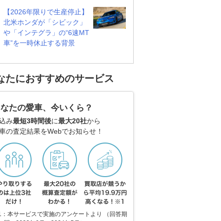
【2026年限りで生産停止】
北米ホンダが「シビック」
や「インテグラ」の“6速MT
車”を一時休止する背景
なたにおすすめのサービス
あなたの愛車、今いくら？
込み
最短3時間後
に
最大20社
から
車の査定結果をWebでお知らせ！
1：本サービスで実施のアンケートより （回答期