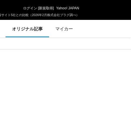
ログイン
[
新規取得
]
Yahoo! JAPAN
サイト5社との比較（2026年2月株式会社プラグ調べ）
オリジナル記事
マイカー