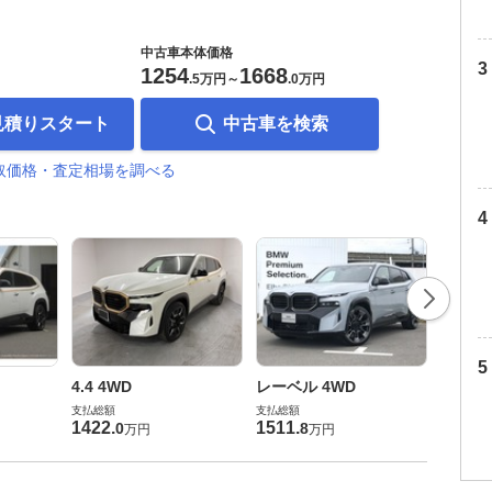
中古車本体価格
1254
1668
.
5万円
～
.
0万円
見積りスタート
中古車を検索
買取価格・査定相場を調べる
4.4 4
4.4 4WD
レーベル 4WD
支払総額
支払総額
支払総額
1270
.
1422
.
1511
.
0
8
万円
万円