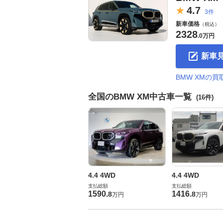
4.
7
3件
新車価格
（税込）
2328
.
0万円
新車
BMW XMの
全国のBMW XM中古車一覧
(16件)
4.4 4WD
4.4 4WD
支払総額
支払総額
1590
.
1416
.
8
8
万円
万円