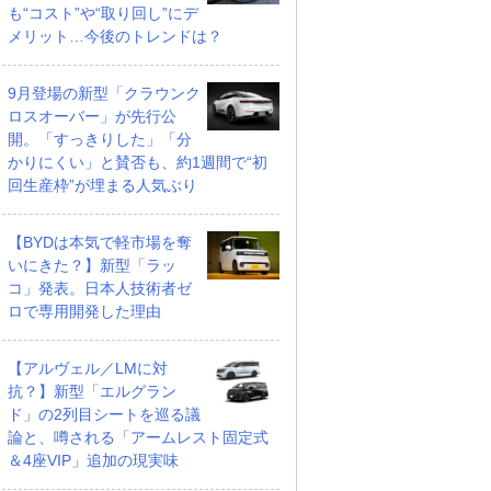
も“コスト”や“取り回し”にデ
メリット…今後のトレンドは？
9月登場の新型「クラウンク
ロスオーバー」が先行公
開。「すっきりした」「分
かりにくい」と賛否も、約1週間で“初
回生産枠”が埋まる人気ぶり
【BYDは本気で軽市場を奪
いにきた？】新型「ラッ
コ」発表。日本人技術者ゼ
ロで専用開発した理由
【アルヴェル／LMに対
抗？】新型「エルグラン
ド」の2列目シートを巡る議
論と、噂される「アームレスト固定式
＆4座VIP」追加の現実味