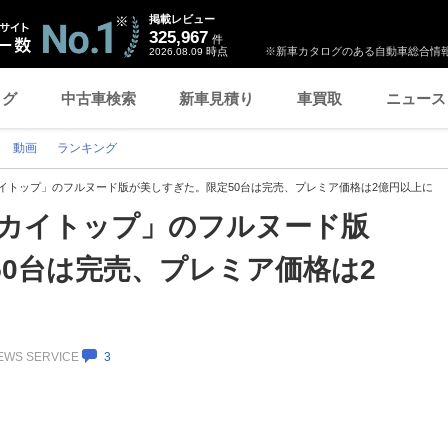
掲載レビュー
325,967
件
時点
※新車カタログのある自動車総合情報
2026.08.09
ログ
中古車検索
新車見積り
車買取
ニュース
動画
ランキング
イトップ」のフルヌード版が美しすぎた。限定50台は完売、プレミア価格は2億円以上に
スカイトップ」のフルヌード版
0台は完売、プレミア価格は2
NEWS SERVICE
3