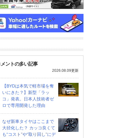
コメントの多い記事
2026.08.09更新
【BYDは本気で軽市場を奪
いにきた？】新型「ラッ
コ」発表。日本人技術者ゼ
ロで専用開発した理由
なぜ新車タイヤはここまで
大径化した？ カッコ良くて
も“コスト”や“取り回し”にデ