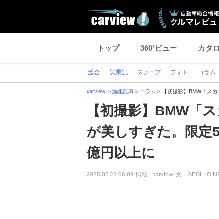
トップ
360°ビュー
カタ
総合
試乗記
スクープ
フォト
コラム
carview!
>
編集記事
>
コラム
>
【初撮影】BMW「スカ
【初撮影】BMW「
が美しすぎた。限定5
億円以上に
2025.05.22 06:00
掲載
carview! 文：APOLLO 