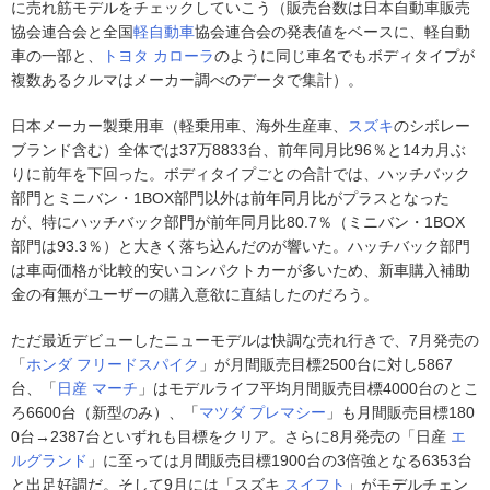
に売れ筋モデルをチェックしていこう（販売台数は日本自動車販売
協会連合会と全国
軽自動車
協会連合会の発表値をベースに、軽自動
車の一部と、
トヨタ
カローラ
のように同じ車名でもボディタイプが
複数あるクルマはメーカー調べのデータで集計）。
日本メーカー製乗用車（軽乗用車、海外生産車、
スズキ
のシボレー
ブランド含む）全体では37万8833台、前年同月比96％と14カ月ぶ
りに前年を下回った。ボディタイプごとの合計では、ハッチバック
部門とミニバン・1BOX部門以外は前年同月比がプラスとなった
が、特にハッチバック部門が前年同月比80.7％（ミニバン・1BOX
部門は93.3％）と大きく落ち込んだのが響いた。ハッチバック部門
は車両価格が比較的安いコンパクトカーが多いため、新車購入補助
金の有無がユーザーの購入意欲に直結したのだろう。
ただ最近デビューしたニューモデルは快調な売れ行きで、7月発売の
「
ホンダ
フリードスパイク
」が月間販売目標2500台に対し5867
台、「
日産
マーチ
」はモデルライフ平均月間販売目標4000台のとこ
ろ6600台（新型のみ）、「
マツダ
プレマシー
」も月間販売目標180
0台→2387台といずれも目標をクリア。さらに8月発売の「日産
エ
ルグランド
」に至っては月間販売目標1900台の3倍強となる6353台
と出足好調だ。そして9月には「スズキ
スイフト
」がモデルチェン