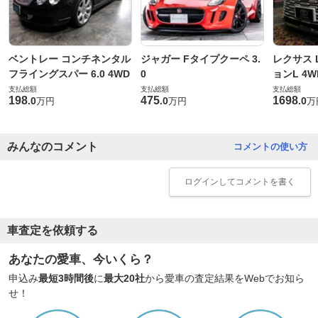
ベントレー コンチネンタル
ジャガー Fタイプクーペ 3.
レクサス L
フライングスパー 6.0 4WD
0
ョンL 4W
支払総額
支払総額
支払総額
198
475
1698
.
0
.
0
.
0
万円
万円
万
みんなのコメント
コメントの使い方
ログイン
してコメントを書く
車査定を依頼する
あなたの愛車、今いくら？
申込み
最短3時間後
に
最大20社
から愛車の査定結果をWebでお知ら
せ！