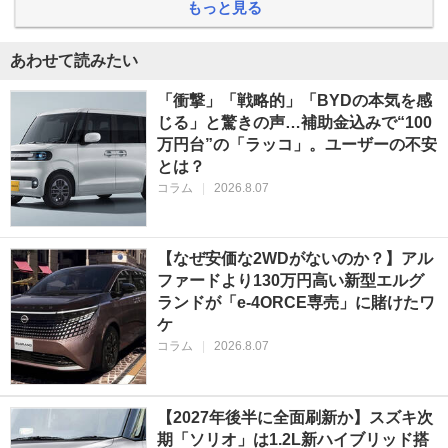
もっと見る
あわせて読みたい
「衝撃」「戦略的」「BYDの本気を感
じる」と驚きの声…補助金込みで“100
万円台”の「ラッコ」。ユーザーの不安
とは？
コラム
|
2026.8.07
【なぜ安価な2WDがないのか？】アル
ファードより130万円高い新型エルグ
ランドが「e-4ORCE専売」に賭けたワ
ケ
コラム
|
2026.8.07
【2027年後半に全面刷新か】スズキ次
期「ソリオ」は1.2L新ハイブリッド搭