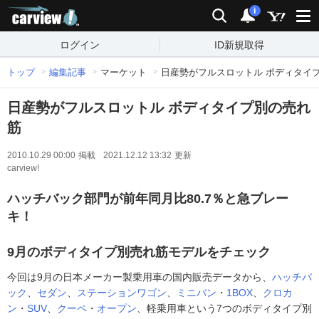
carview!
検索
通知
i
ログイン
ID新規取得
トップ
編集記事
マーケット
日産勢がフルスロットル ボディタイ
日産勢がフルスロットル ボディタイプ別の売れ
筋
2010.10.29 00:00
掲載
2021.12.12 13:32
更新
carview!
ハッチバック部門が前年同月比80.7％と急ブレー
キ！
9月のボディタイプ別売れ筋モデルをチェック
今回は9月の日本メーカー製乗用車の国内販売データから、
ハッチバ
ック
、
セダン
、
ステーションワゴン
、
ミニバン
・
1BOX
、
クロカ
ン
・
SUV
、
クーペ
・
オープン
、軽乗用車という7つのボディタイプ別