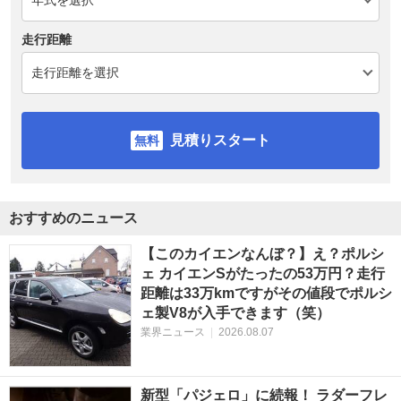
走行距離
見積りスタート
おすすめのニュース
【このカイエンなんぼ？】え？ポルシ
ェ カイエンSがたったの53万円？走行
距離は33万kmですがその値段でポルシ
ェ製V8が入手できます（笑）
業界ニュース
|
2026.08.07
新型「パジェロ」に続報！ ラダーフレ