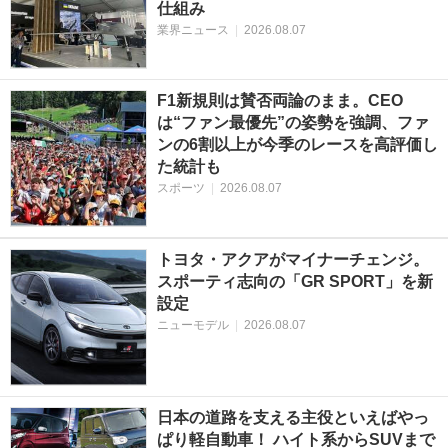
仕組み
業界ニュース
|
2026.08.07
F1新規則は賛否両論のまま。CEO
は“ファン最優先”の姿勢を強調、ファ
ンの6割以上が今季のレースを高評価し
た統計も
スポーツ
|
2026.08.07
トヨタ・アクアがマイナーチェンジ。
スポーティ志向の「GR SPORT」を新
設定
ニューモデル
|
2026.08.07
日本の道路を支える主役といえばやっ
ぱり軽自動車！ ハイト系からSUVまで