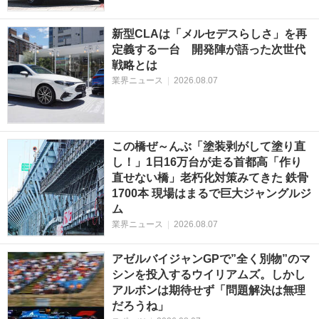
新型CLAは「メルセデスらしさ」を再
定義する一台 開発陣が語った次世代
戦略とは
業界ニュース
|
2026.08.07
この橋ぜ～んぶ「塗装剥がして塗り直
し！」1日16万台が走る首都高「作り
直せない橋」老朽化対策みてきた 鉄骨
1700本 現場はまるで巨大ジャングルジ
ム
業界ニュース
|
2026.08.07
アゼルバイジャンGPで”全く別物”のマ
シンを投入するウイリアムズ。しかし
アルボンは期待せず「問題解決は無理
だろうね」