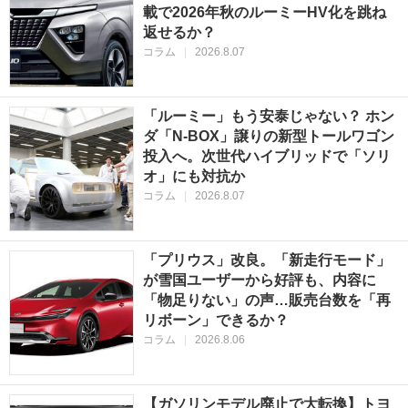
載で2026年秋のルーミーHV化を跳ね
返せるか？
コラム
|
2026.8.07
「ルーミー」もう安泰じゃない？ ホン
ダ「N-BOX」譲りの新型トールワゴン
投入へ。次世代ハイブリッドで「ソリ
オ」にも対抗か
コラム
|
2026.8.07
「プリウス」改良。「新走行モード」
が雪国ユーザーから好評も、内容に
「物足りない」の声…販売台数を「再
リボーン」できるか？
コラム
|
2026.8.06
【ガソリンモデル廃止で大転換】トヨ