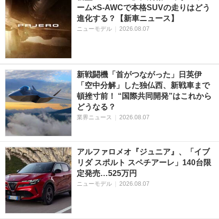
ーム×S-AWCで本格SUVの走りはどう
進化する？【新車ニュース】
ニューモデル
|
2026.08.07
新戦闘機「首がつながった」日英伊
「空中分解」した独仏西、新戦車まで
頓挫寸前！ “国際共同開発”はこれから
どうなる？
業界ニュース
|
2026.08.07
アルファロメオ『ジュニア』、「イブ
リダ スポルト スペチアーレ」140台限
定発売…525万円
ニューモデル
|
2026.08.07