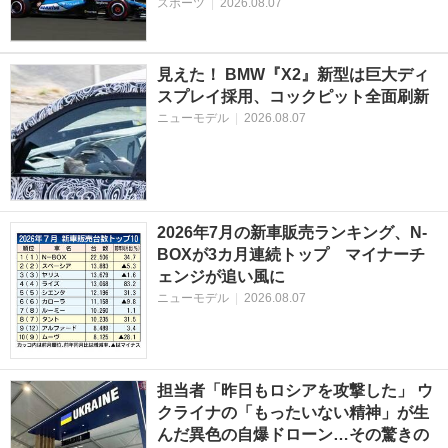
スポーツ
|
2026.08.07
見えた！ BMW『X2』新型は巨大ディ
スプレイ採用、コックピット全面刷新
ニューモデル
|
2026.08.07
2026年7月の新車販売ランキング、N-
BOXが3カ月連続トップ マイナーチ
ェンジが追い風に
ニューモデル
|
2026.08.07
担当者「昨日もロシアを攻撃した」 ウ
クライナの「もったいない精神」が生
んだ異色の自爆ドローン…その驚きの