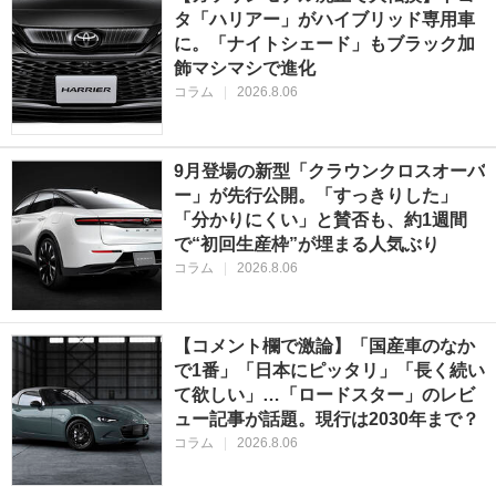
タ「ハリアー」がハイブリッド専用車
に。「ナイトシェード」もブラック加
飾マシマシで進化
コラム
|
2026.8.06
9月登場の新型「クラウンクロスオーバ
ー」が先行公開。「すっきりした」
「分かりにくい」と賛否も、約1週間
で“初回生産枠”が埋まる人気ぶり
コラム
|
2026.8.06
【コメント欄で激論】「国産車のなか
で1番」「日本にピッタリ」「長く続い
て欲しい」…「ロードスター」のレビ
ュー記事が話題。現行は2030年まで？
コラム
|
2026.8.06