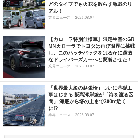
どのタイプでも火花を散らす激戦のリ
アル！
業界ニュース
|
2026.08.07
【カローラ特別仕様車】限定生産のGR
MNカローラでトヨタは再び限界に挑戦
し、このハッチバックをはるかに過激
なドライバーズカーへと変貌させた！
業界ニュース
|
2026.08.07
「世界最大級の斜張橋」ついに基礎工
事はじまる 阪高湾岸線が「海を渡る区
間」 海底から塔の上まで300m近く
に!?
業界ニュース
|
2026.08.07