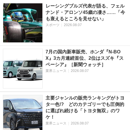
レーシングブルズ代表が語る、フェル
ナンド・アロンソ45歳の凄さ……「今
も衰えるところを見せない」
スポーツ
|
2026.08.07
7月の国内新車販売、ホンダ『N-BO
X』3カ月連続首位、2位はスズキ『ス
ペーシア』［新聞ウォッチ］
業界ニュース
|
2026.08.07
主要ジャンルの販売ランキングがトヨ
タ一色!? どのカテゴリーでも圧倒的
に選ばれ続ける「トヨタ無双」のワ
ケ！
業界ニュース
|
2026.08.07