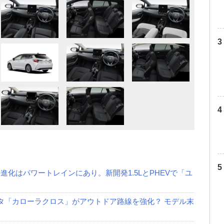
進化はパワートレインにあり。新開発1.5LとPHEVで「ユ
ヨタ「カローラクロス」がアウトドア路線を強化？ モデル末