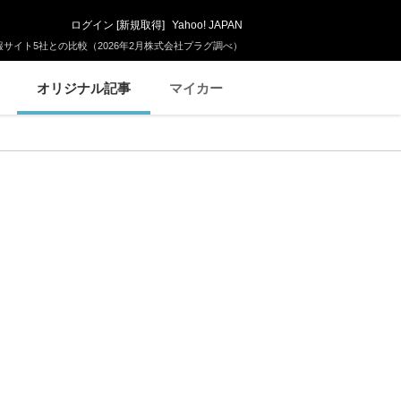
ログイン
[
新規取得
]
Yahoo! JAPAN
サイト5社との比較（2026年2月株式会社プラグ調べ）
オリジナル記事
マイカー