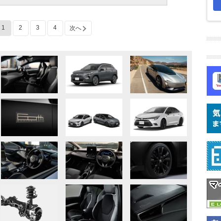
1
2
3
4
次へ