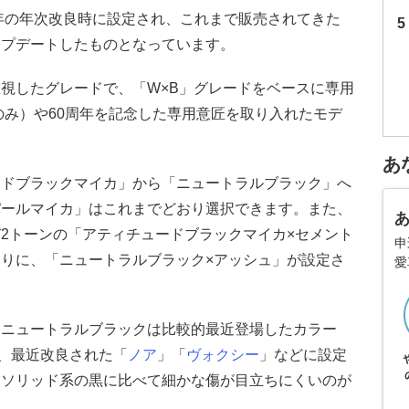
4年の年次改良時に設定され、これまで販売されてきた
ップデートしたものとなっています。
視したグレードで、「W×B」グレードをベースに専用
のみ）や60周年を記念した専用意匠を取り入れたモデ
あ
ードブラックマイカ」から「ニュートラルブラック」へ
パールマイカ」はこれまでどおり選択できます。また、
2トーンの「アティチュードブラックマイカ×セメント
申
りに、「ニュートラルブラック×アッシュ」が設定さ
愛
るニュートラルブラックは比較的最近登場したカラー
か、最近改良された「
ノア
」「
ヴォクシー
」などに設定
、ソリッド系の黒に比べて細かな傷が目立ちにくいのが