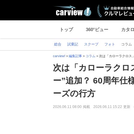
トップ
360°ビュー
カタ
総合
試乗記
スクープ
フォト
コラム
carview!
>
編集記事
>
コラム
>
次は「カローラクロス」
次は「カローラクロ
ー”追加？ 60周年
ーズの行方
2026.06.11 08:00
掲載
2026.06.11 15:22
更新