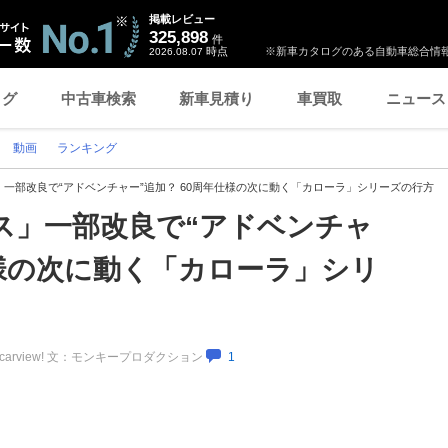
掲載レビュー
325,898
件
時点
※新車カタログのある自動車総合情報
2026.08.07
ログ
中古車検索
新車見積り
車買取
ニュース
動画
ランキング
一部改良で“アドベンチャー”追加？ 60周年仕様の次に動く「カローラ」シリーズの行方
ス」一部改良で“アドベンチャ
仕様の次に動く「カローラ」シリ
carview! 文：モンキープロダクション
1