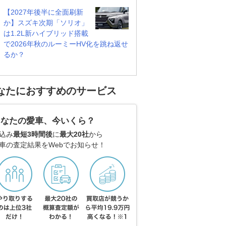
【2027年後半に全面刷新
か】スズキ次期「ソリオ」
は1.2L新ハイブリッド搭載
で2026年秋のルーミーHV化を跳ね返せ
るか？
なたにおすすめのサービス
あなたの愛車、今いくら？
込み
最短3時間後
に
最大20社
から
車の査定結果をWebでお知らせ！