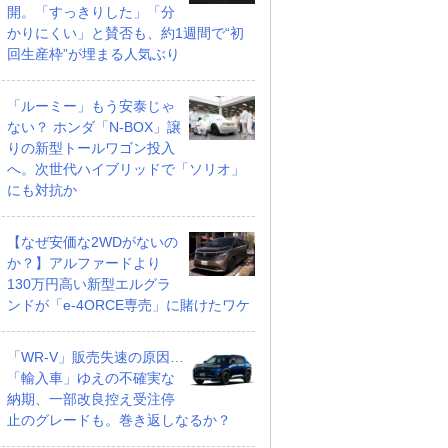
開。「すっきりした」「分
かりにくい」と賛否も、約1週間で“初
回生産枠”が埋まる人気ぶり
「ルーミー」もう安泰じゃ
ない？ ホンダ「N-BOX」譲
りの新型トールワゴン投入
へ。次世代ハイブリッドで「ソリオ」
にも対抗か
【なぜ安価な2WDがないの
か？】アルファードより
130万円高い新型エルグラ
ンドが「e-4ORCE専売」に賭けたワケ
「WR-V」販売失速の原因…
「輸入車」ゆえの不確実な
納期、一部改良控え受注停
止のグレードも。巻き返しなるか？