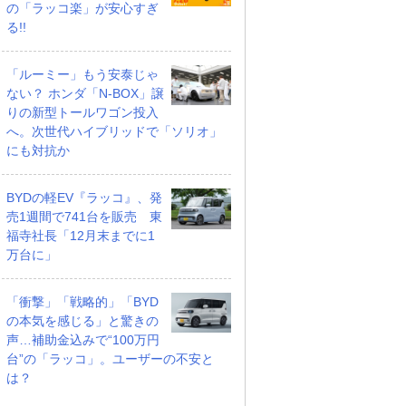
の「ラッコ楽」が安心すぎ
る!!
「ルーミー」もう安泰じゃ
ない？ ホンダ「N-BOX」譲
りの新型トールワゴン投入
へ。次世代ハイブリッドで「ソリオ」
にも対抗か
BYDの軽EV『ラッコ』、発
売1週間で741台を販売 東
福寺社長「12月末までに1
万台に」
「衝撃」「戦略的」「BYD
の本気を感じる」と驚きの
声…補助金込みで“100万円
台”の「ラッコ」。ユーザーの不安と
は？