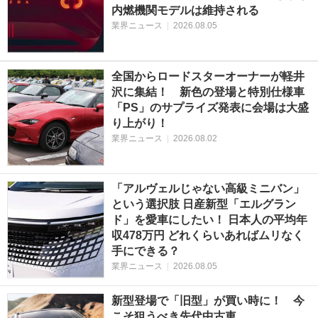
内燃機関モデルは維持される
業界ニュース
|
2026.08.05
全国からロードスターオーナーが軽井
沢に集結！ 新色の登場と特別仕様車
「PS」のサプライズ発表に会場は大盛
り上がり！
業界ニュース
|
2026.08.02
「アルヴェルじゃない高級ミニバン」
という選択肢 日産新型「エルグラン
ド」を愛車にしたい！ 日本人の平均年
収478万円 どれくらいあればムリなく
手にできる？
業界ニュース
|
2026.08.05
新型登場で「旧型」が買い時に！ 今
こそ狙うべき先代中古車