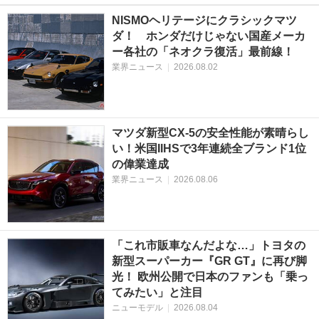
NISMOヘリテージにクラシックマツ
ダ！ ホンダだけじゃない国産メーカ
ー各社の「ネオクラ復活」最前線！
業界ニュース
|
2026.08.02
マツダ新型CX-5の安全性能が素晴らし
い！米国IIHSで3年連続全ブランド1位
の偉業達成
業界ニュース
|
2026.08.06
「これ市販車なんだよな…」トヨタの
新型スーパーカー『GR GT』に再び脚
光！ 欧州公開で日本のファンも「乗っ
てみたい」と注目
ニューモデル
|
2026.08.04