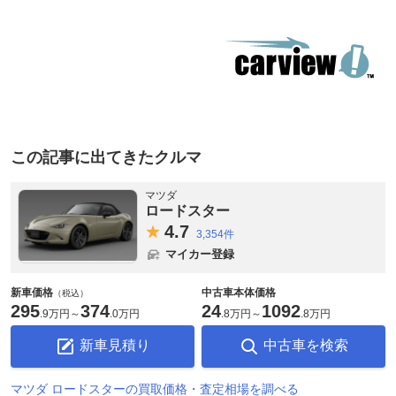
この記事に出てきたクルマ
マツダ
ロードスター
4.
7
3,354件
マイカー登録
新車価格
中古車本体価格
（税込）
295
374
24
1092
.
9万円
～
.
0万円
.
8万円
～
.
8万円
新車見積り
中古車を検索
マツダ ロードスターの買取価格・査定相場を調べる