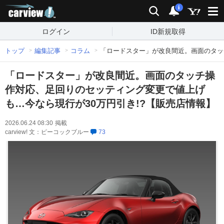
carview!
検索
通知
i
ログイン
ID新規取得
トップ
編集記事
コラム
「ロードスター」が改良間近。画面のタッ
「ロードスター」が改良間近。画面のタッチ操
作対応、足回りのセッティング変更で値上げ
も…今なら現行が30万円引き!?【販売店情報】
2026.06.24 08:30
掲載
carview! 文：ピーコックブルー
73