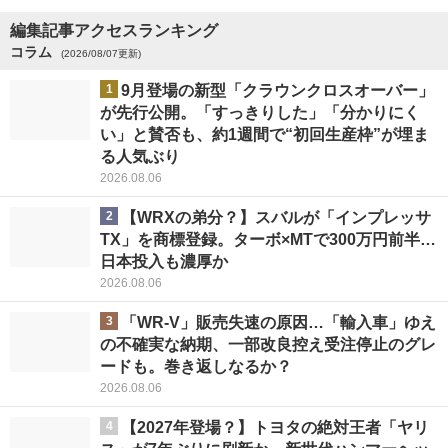
編集記事アクセスランキング
コラム
(2026/08/07更新)
1
9月登場の新型「クラウンクロスオーバー」
が先行公開。「すっきりした」「分かりにく
い」と賛否も、約1週間で“初回生産枠”が埋ま
る人気ぶり
2026.08.06
2
【WRXの弟分？】スバルが「インプレッサ
TX」を商標登録。ターボ×MTで300万円前半…
日本投入も濃厚か
2026.08.06
3
「WR-V」販売失速の原因…「輸入車」ゆえ
の不確実な納期、一部改良控え受注停止のグレ
ードも。巻き返しなるか？
2026.08.06
4
【2027年登場？】トヨタの絶対王者「ヤリ