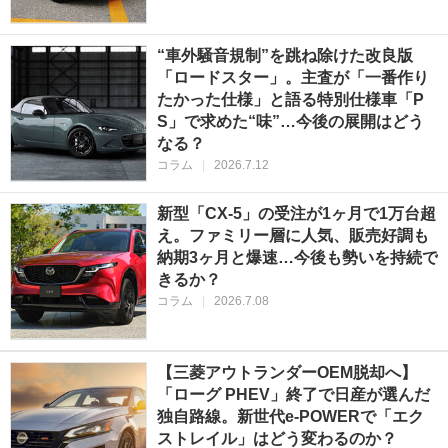
“車外騒音規制”を跳ね除けた改良版
「ロードスター」。主査が「一番作り
たかった仕様」と語る特別仕様車「P
S」で求めた“味”…今後の展開はどう
なる？
コラム
|
2026.7.12
新型「CX-5」の受注が1ヶ月で1万台超
え。ファミリー層に人気、販売好調も
納期3ヶ月と爆速…今後も勢いを持続で
きるか？
コラム
|
2026.7.08
【三菱アウトランダーOEM脱却へ】
「ローグ PHEV」終了で日産が選んだ
独自路線。新世代e-POWERで「エク
ストレイル」はどう変わるのか？