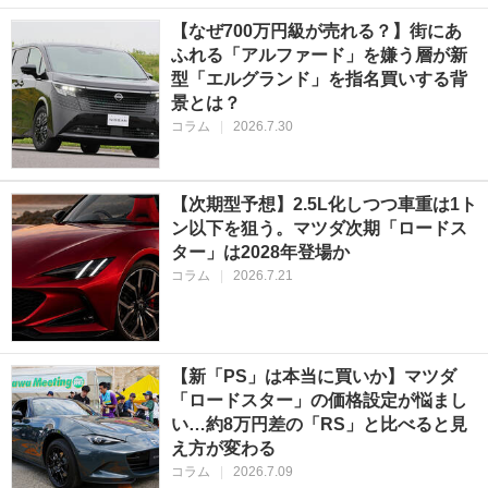
【なぜ700万円級が売れる？】街にあ
ふれる「アルファード」を嫌う層が新
型「エルグランド」を指名買いする背
景とは？
コラム
|
2026.7.30
【次期型予想】2.5L化しつつ車重は1ト
ン以下を狙う。マツダ次期「ロードス
ター」は2028年登場か
コラム
|
2026.7.21
【新「PS」は本当に買いか】マツダ
「ロードスター」の価格設定が悩まし
い…約8万円差の「RS」と比べると見
え方が変わる
コラム
|
2026.7.09