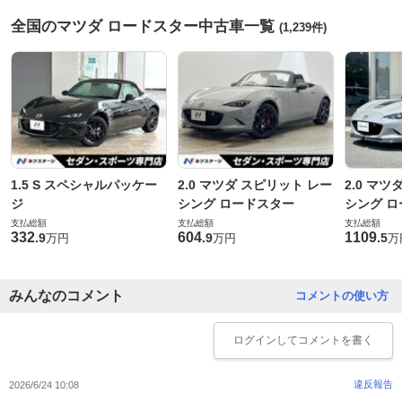
全国のマツダ ロードスター中古車一覧
(1,239件)
1.5 S スペシャルパッケー
2.0 マツダ スピリット レー
2.0 マ
ジ
シング ロードスター
シング ロ
支払総額
支払総額
支払総額
332
604
1109
.
9
.
9
.
5
万円
万円
万
みんなのコメント
コメントの使い方
ログイン
してコメントを書く
違反報告
2026/6/24 10:08