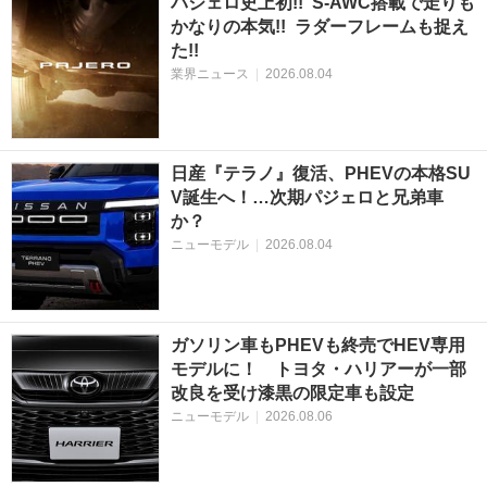
パジェロ史上初!! S-AWC搭載で走りも
かなりの本気!! ラダーフレームも捉え
た!!
業界ニュース
|
2026.08.04
日産『テラノ』復活、PHEVの本格SU
V誕生へ！…次期パジェロと兄弟車
か？
ニューモデル
|
2026.08.04
ガソリン車もPHEVも終売でHEV専用
モデルに！ トヨタ・ハリアーが一部
改良を受け漆黒の限定車も設定
ニューモデル
|
2026.08.06