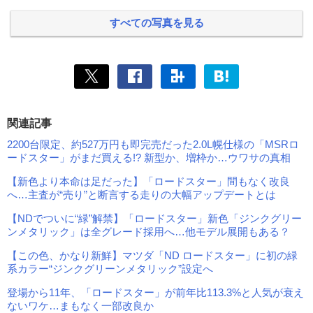
すべての写真を見る
関連記事
2200台限定、約527万円も即完売だった2.0L幌仕様の「MSRロ
ードスター」がまだ買える!? 新型か、増枠か…ウワサの真相
【新色より本命は足だった】「ロードスター」間もなく改良
へ…主査が“売り”と断言する走りの大幅アップデートとは
【NDでついに“緑”解禁】「ロードスター」新色「ジンクグリー
ンメタリック」は全グレード採用へ…他モデル展開もある？
【この色、かなり新鮮】マツダ「ND ロードスター」に初の緑
系カラー“ジンクグリーンメタリック”設定へ
登場から11年、「ロードスター」が前年比113.3%と人気が衰え
ないワケ…まもなく一部改良か