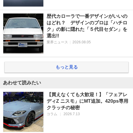
歴代カローラで一番デザインがいいの
はどれ？ デザインのプロは「ハチロ
ク」の影に隠れた「５代目セダン」を
選出!!
業界ニュース
|
2026.08.05
もっと見る
あわせて読みたい
【買えなくても大歓迎！】「フェアレ
ディZ ニスモ」にMT追加。420ps専用
クラッチの秘密
コラム
|
2026.7.13