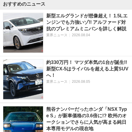
おすすめのニュース
新型エルグランドが想像超え！ 1.5Lエ
ンジンでも力強いゾ!! アルファード対
抗のプレミアムミニバンを詳しく解説
業界ニュース
|
2026.08.04
約330万円！ マツダ本気の1台が誕生!!
新型CX-5はライバルを超える上質SUV
へ！
業界ニュース
|
2026.08.05
熊谷ナンバーだったホンダ「NSX Typ
e S」が新車価格の3.6倍に!? 欧州のオ
ークションでさらに人気が高まる純日
本専用モデルの現在地