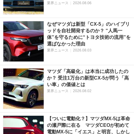
業界ニュース
|
2026.08.06
なぜマツダは新型「CX-5」のハイブリ
ッドを自社開発するのか？ “人馬一
体”を守るために“トヨタ技術の流用”を
選ばなかった理由
業界ニュース
|
2026.08.03
マツダ「高級化」は本当に成功したの
か？ 受注1万台の新型CX-5が問う「高
い車」の価値とは
業界ニュース
|
2026.08.02
【ついに電動化？】マツダMX-5は革命
の瀬戸際に在る マツダCEOが初めて
電動MX-5に「イエス」と明言、しかし