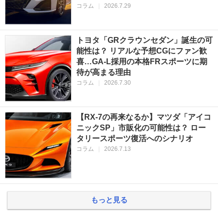
コラム
|
2026.7.29
トヨタ「GRクラウンセダン」誕生の可
能性は？ リアルな予想CGにファン歓
喜…GA-L採用の本格FRスポーツに期
待が高まる理由
コラム
|
2026.7.30
【RX-7の再来なるか】マツダ「アイコ
ニックSP」市販化の可能性は？ ロー
タリースポーツ復活へのシナリオ
コラム
|
2026.7.13
もっと見る