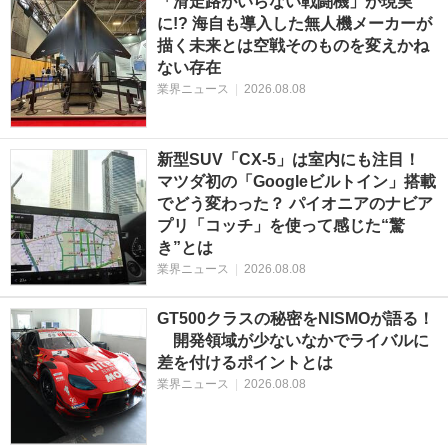
「滑走路がいらない戦闘機」が現実
に!? 海自も導入した無人機メーカーが
描く未来とは空戦そのものを変えかね
ない存在
業界ニュース
|
2026.08.08
新型SUV「CX-5」は室内にも注目！
マツダ初の「Googleビルトイン」搭載
でどう変わった？ パイオニアのナビア
プリ「コッチ」を使って感じた“驚
き”とは
業界ニュース
|
2026.08.08
GT500クラスの秘密をNISMOが語る！
開発領域が少ないなかでライバルに
差を付けるポイントとは
業界ニュース
|
2026.08.08