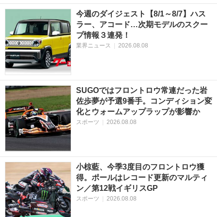
今週のダイジェスト【8/1～8/7】ハス
ラー、アコード…次期モデルのスクー
プ情報３連発！
業界ニュース
|
2026.08.08
SUGOではフロントロウ常連だった岩
佐歩夢が予選9番手。コンディション変
化とウォームアップラップが影響か
スポーツ
|
2026.08.08
小椋藍、今季3度目のフロントロウ獲
得。ポールはレコード更新のマルティ
ン／第12戦イギリスGP
スポーツ
|
2026.08.08