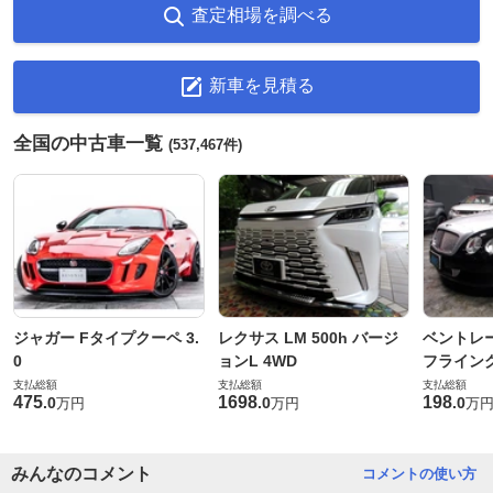
査定相場を調べる
新車を見積る
全国の中古車一覧
(537,467件)
ジャガー Fタイプクーペ 3.
レクサス LM 500h バージ
ベントレ
0
ョンL 4WD
フライングス
支払総額
支払総額
支払総額
475
1698
198
.
0
.
0
.
0
万円
万円
万
みんなのコメント
コメントの使い方