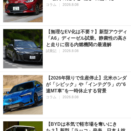
コラム
|
2026.8.08
【無理なEV化は不要？】新型アウディ
「A6」ディーゼル試乗。静粛性の高さ
と走りに宿る内燃機関の最適解
試乗記
|
2026.8.08
【2026年限りで生産停止】北米ホンダ
が「シビック」や「インテグラ」の“6
速MT車”を一時休止する背景
コラム
|
2026.8.08
【BYDは本気で軽市場を奪いにき
た？】新型「ラッコ」発表。日本人技