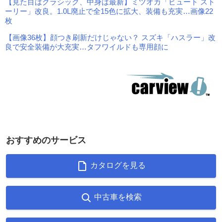
【見た目はクラシック、中身は最新】ミツオカ「ビュート スト
ーリー」改良。1.0L廃止で全15色に拡大、装備も充実…画像22
枚
【画像36枚】顔つき刷新だけじゃない？ スズキ「ハスラー」改
良で安全装備が大充実…タフワイルドも専用顔に
おすすめのサービス
カタログを見る
中古車を検索