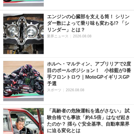
エンジンの心臓部を支える筒！ シリン
ダー数によって乗り味も変わる!? 「シ
リンダー」とは？
業界ニュース
|
2026.08.08
ホルヘ・マルティン、アプリリアで2度
目のポールポジション！ 小椋藍が3番
手フロントロウ｜MotoGPイギリスGP
予選
スポーツ
|
2026.08.08
「高齢者の危険運転を逃がさない」 試
験合格でも事故「約4.5倍」はなぜ起き
たのか？ 揺らぐ安全基準、自動車業界
に迫る変化とは