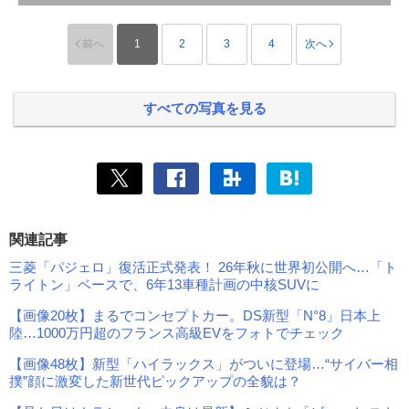
前へ
1
2
3
4
次へ
すべての写真を見る
関連記事
三菱「パジェロ」復活正式発表！ 26年秋に世界初公開へ…「ト
ライトン」ベースで、6年13車種計画の中核SUVに
【画像20枚】まるでコンセプトカー。DS新型「N°8」日本上
陸…1000万円超のフランス高級EVをフォトでチェック
【画像48枚】新型「ハイラックス」がついに登場…“サイバー相
撲”顔に激変した新世代ピックアップの全貌は？