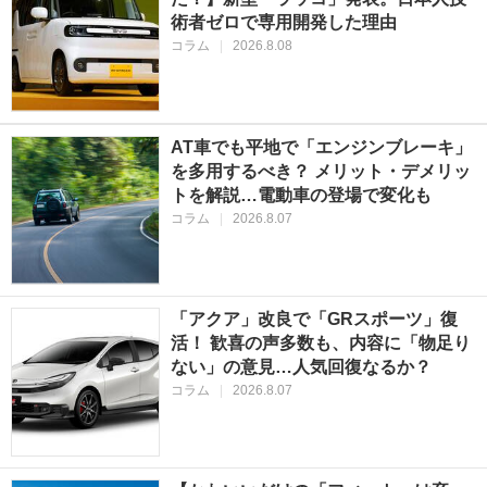
術者ゼロで専用開発した理由
コラム
|
2026.8.08
AT車でも平地で「エンジンブレーキ」
を多用するべき？ メリット・デメリッ
トを解説…電動車の登場で変化も
コラム
|
2026.8.07
「アクア」改良で「GRスポーツ」復
活！ 歓喜の声多数も、内容に「物足り
ない」の意見…人気回復なるか？
コラム
|
2026.8.07