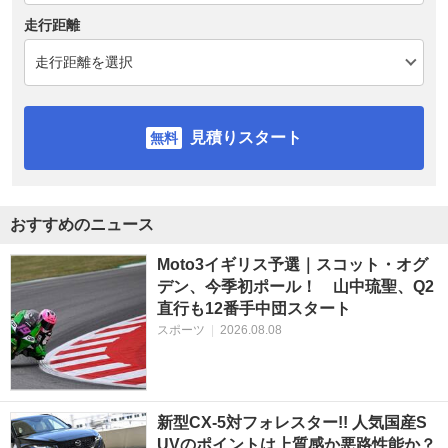
走行距離
見積りスタート
おすすめのニュース
Moto3イギリス予選｜スコット・オグ
デン、今季初ポール！ 山中琉聖、Q2
直行も12番手中団スタート
スポーツ
|
2026.08.08
新型CX-5対フォレスター!! 人気国産S
UVのポイントは上質感か悪路性能か？