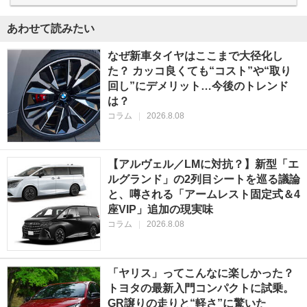
あわせて読みたい
なぜ新車タイヤはここまで大径化し
た？ カッコ良くても“コスト”や“取り
回し”にデメリット…今後のトレンド
は？
コラム
|
2026.8.08
【アルヴェル／LMに対抗？】新型「エ
ルグランド」の2列目シートを巡る議論
と、噂される「アームレスト固定式＆4
座VIP」追加の現実味
コラム
|
2026.8.08
「ヤリス」ってこんなに楽しかった？
トヨタの最新入門コンパクトに試乗。
GR譲りの走りと“軽さ”に驚いた