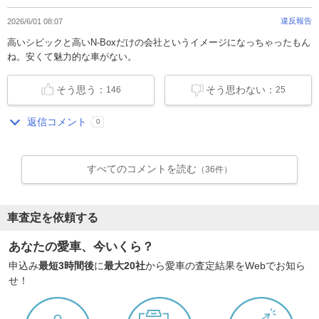
違反報告
2026/6/01 08:07
高いシビックと高いN-Boxだけの会社というイメージになっちゃったもん
ね。安くて魅力的な車がない。
そう思う：
そう思わない：
146
25
返信コメント
0
すべてのコメントを読む
（36件）
車査定を依頼する
あなたの愛車、今いくら？
申込み
最短3時間後
に
最大20社
から愛車の査定結果をWebでお知ら
せ！