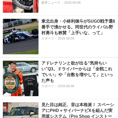
業界ニュース
|
2026.08.08
東北出身・小林利徠斗がSUGO戦予選6
番手で沸かせる。同世代のライバル野
村勇斗も称賛「上手いな、って」
スポーツ
|
2026.08.08
アドレナリンと欲が出る“気持ちい
い”Q3。ドライバーからは「全戦これ
でいい」や「台数を増やして」といっ
た声も
スポーツ
|
2026.08.08
見た目は純正、音は本格派！ スペーシ
アにPHD＋サイバーナビXを組んだ実
用派システム［Pro Shop インストー