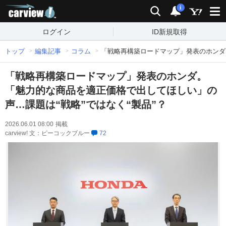
carview!
検索
通知
i
ログイン
ID新規取得
トップ
編集記事
コラム
「戦略再構築ロードマップ」発表のホンダ。
「戦略再構築ロードマップ」発表のホンダ。
「魅力的な商品を適正価格で出してほしい」の
声…課題は“戦略”ではなく“製品”？
2026.06.01 08:00
掲載
carview! 文：ピーコックブルー
72