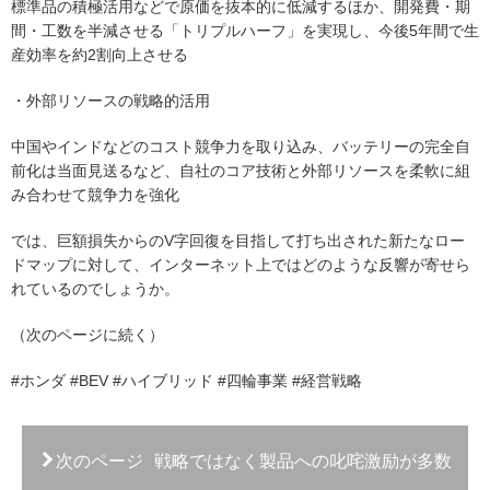
標準品の積極活用などで原価を抜本的に低減するほか、開発費・期
間・工数を半減させる「トリプルハーフ」を実現し、今後5年間で生
産効率を約2割向上させる
・外部リソースの戦略的活用
中国やインドなどのコスト競争力を取り込み、バッテリーの完全自
前化は当面見送るなど、自社のコア技術と外部リソースを柔軟に組
み合わせて競争力を強化
では、巨額損失からのV字回復を目指して打ち出された新たなロー
ドマップに対して、インターネット上ではどのような反響が寄せら
れているのでしょうか。
（次のページに続く）
#ホンダ #BEV #ハイブリッド #四輪事業 #経営戦略
次のページ
戦略ではなく製品への叱咤激励が多数