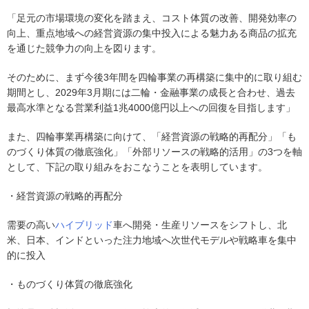
「足元の市場環境の変化を踏まえ、コスト体質の改善、開発効率の
向上、重点地域への経営資源の集中投入による魅力ある商品の拡充
を通じた競争力の向上を図ります。
そのために、まず今後3年間を四輪事業の再構築に集中的に取り組む
期間とし、2029年3月期には二輪・金融事業の成長と合わせ、過去
最高水準となる営業利益1兆4000億円以上への回復を目指します」
また、四輪事業再構築に向けて、「経営資源の戦略的再配分」「も
のづくり体質の徹底強化」「外部リソースの戦略的活用」の3つを軸
として、下記の取り組みをおこなうことを表明しています。
・経営資源の戦略的再配分
需要の高い
ハイブリッド
車へ開発・生産リソースをシフトし、北
米、日本、インドといった注力地域へ次世代モデルや戦略車を集中
的に投入
・ものづくり体質の徹底強化