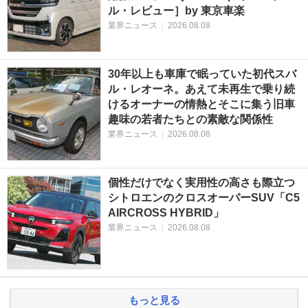
ル・レビュー］by 東京車楽
業界ニュース
|
2026.08.08
30年以上も車庫で眠っていた初代スバ
ル・レオーネ。あえて未再生で乗り続
けるオーナーの情熱とそこに集う旧車
趣味の若者たちとの素敵な関係性
業界ニュース
|
2026.08.08
個性だけでなく実用性の高さも際立つ
シトロエンのクロスオーバーSUV「C5
AIRCROSS HYBRID」
業界ニュース
|
2026.08.08
もっと見る