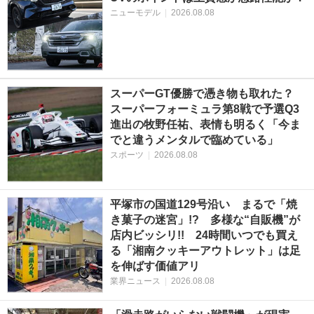
ニューモデル
|
2026.08.08
スーパーGT優勝で憑き物も取れた？
スーパーフォーミュラ第8戦で予選Q3
進出の牧野任祐、表情も明るく「今ま
でと違うメンタルで臨めている」
スポーツ
|
2026.08.08
平塚市の国道129号沿い まるで「焼
き菓子の迷宮」!? 多様な“自販機”が
店内ビッシリ!! 24時間いつでも買え
る「湘南クッキーアウトレット」は足
を伸ばす価値アリ
業界ニュース
|
2026.08.08