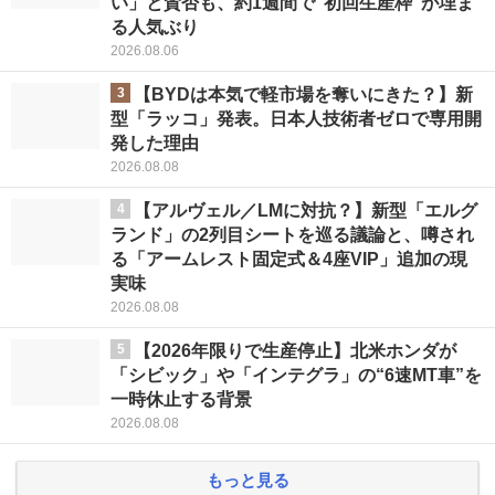
い」と賛否も、約1週間で“初回生産枠”が埋ま
る人気ぶり
2026.08.06
3
【BYDは本気で軽市場を奪いにきた？】新
型「ラッコ」発表。日本人技術者ゼロで専用開
発した理由
2026.08.08
4
【アルヴェル／LMに対抗？】新型「エルグ
ランド」の2列目シートを巡る議論と、噂され
る「アームレスト固定式＆4座VIP」追加の現
実味
2026.08.08
5
【2026年限りで生産停止】北米ホンダが
「シビック」や「インテグラ」の“6速MT車”を
一時休止する背景
2026.08.08
もっと見る