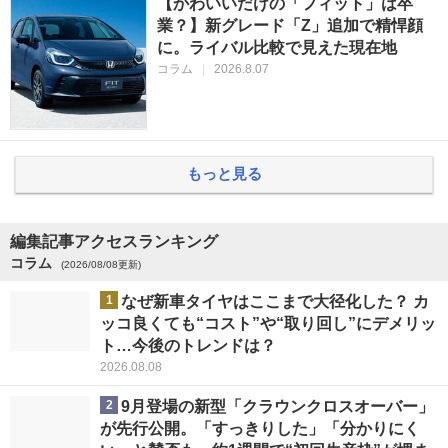
【かわいいだけの「フィット」は卒
業？】新グレード「Z」追加で精悍顔
に。ライバル比較で見えた現在地
コラム
|
2026.8.07
もっと見る
編集記事アクセスランキング
コラム
(2026/08/08更新)
1
なぜ新車タイヤはここまで大径化した？ カ
ッコ良くても“コスト”や“取り回し”にデメリッ
ト…今後のトレンドは？
2026.08.08
2
9月登場の新型「クラウンクロスオーバー」
が先行公開。「すっきりした」「分かりにく