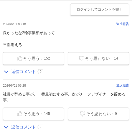
ログイン
してコメントを書く
違反報告
2026/6/01 08:10
良かったな2輪事業部があって
三部消えろ
そう思う：
そう思わない：
152
14
返信コメント
0
違反報告
2026/6/01 08:28
社長が辞める事が、一番最初にする事。次がチーフデザイナーを辞める
事。
そう思う：
そう思わない：
145
9
返信コメント
3