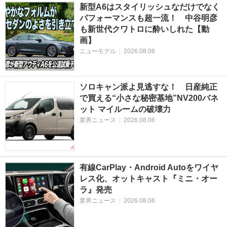
新型A6はスタイリッシュなだけでなく
パフォーマンスも超一流！ 中谷明彦
も新世代クワトロに酔いしれた【動
画】
ニューモデル
|
2026.08.06
ソロキャン派よ見逃すな！ 日産純正
で買える“小さな秘密基地”NV200バネ
ット マイルームの破壊力
業界ニュース
|
2026.08.06
有線CarPlay・Android Autoをワイヤ
レス化、オットキャスト『ミニ・オー
ラ』発売
業界ニュース
|
2026.08.06