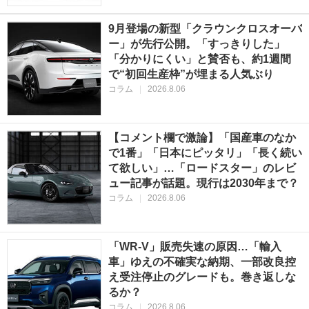
9月登場の新型「クラウンクロスオーバ
ー」が先行公開。「すっきりした」
「分かりにくい」と賛否も、約1週間
で“初回生産枠”が埋まる人気ぶり
コラム
|
2026.8.06
【コメント欄で激論】「国産車のなか
で1番」「日本にピッタリ」「長く続い
て欲しい」…「ロードスター」のレビ
ュー記事が話題。現行は2030年まで？
コラム
|
2026.8.06
「WR-V」販売失速の原因…「輸入
車」ゆえの不確実な納期、一部改良控
え受注停止のグレードも。巻き返しな
るか？
コラム
|
2026.8.06