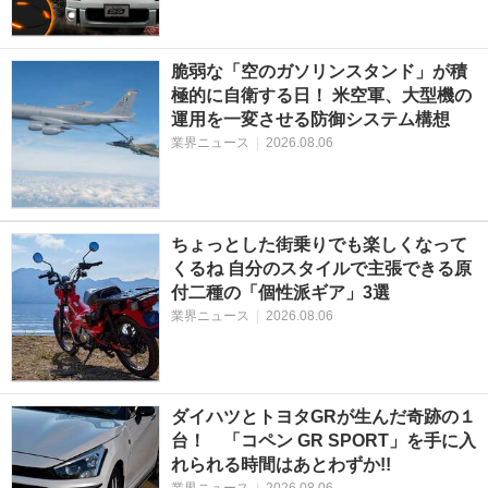
脆弱な「空のガソリンスタンド」が積
極的に自衛する日！ 米空軍、大型機の
運用を一変させる防御システム構想
業界ニュース
|
2026.08.06
ちょっとした街乗りでも楽しくなって
くるね 自分のスタイルで主張できる原
付二種の「個性派ギア」3選
業界ニュース
|
2026.08.06
ダイハツとトヨタGRが生んだ奇跡の１
台！ 「コペン GR SPORT」を手に入
れられる時間はあとわずか!!
業界ニュース
|
2026.08.06