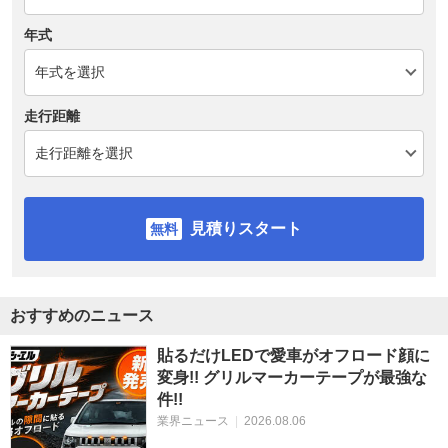
年式
走行距離
見積りスタート
おすすめのニュース
貼るだけLEDで愛車がオフロード顔に
変身!! グリルマーカーテープが最強な
件!!
業界ニュース
|
2026.08.06