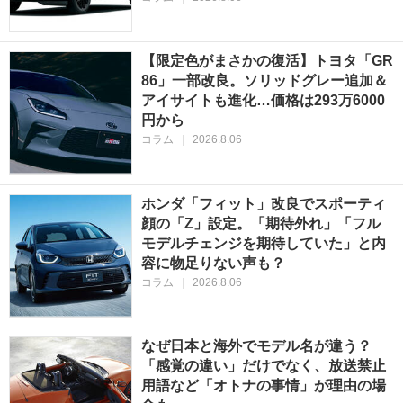
【限定色がまさかの復活】トヨタ「GR
86」一部改良。ソリッドグレー追加＆
アイサイトも進化…価格は293万6000
円から
コラム
|
2026.8.06
ホンダ「フィット」改良でスポーティ
顔の「Z」設定。「期待外れ」「フル
モデルチェンジを期待していた」と内
容に物足りない声も？
コラム
|
2026.8.06
なぜ日本と海外でモデル名が違う？
「感覚の違い」だけでなく、放送禁止
用語など「オトナの事情」が理由の場