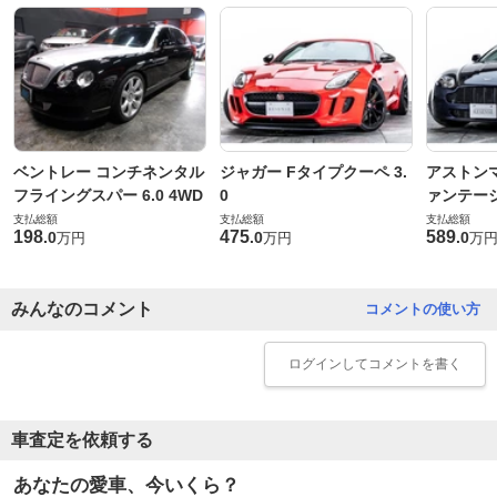
ベントレー コンチネンタル
ジャガー Fタイプクーペ 3.
アストンマ
フライングスパー 6.0 4WD
0
ァンテー
支払総額
支払総額
支払総額
198
475
589
.
0
.
0
.
0
万円
万円
万
みんなのコメント
コメントの使い方
ログイン
してコメントを書く
車査定を依頼する
あなたの愛車、今いくら？