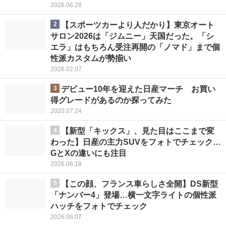
2026.06.28
2
【スポーツカーより人だかり】東京オート
サロン2026は「ジムニー」天国だった。「シ
エラ」はもちろん受注再開の「ノマド」まで個
性派カスタムが勢揃い
2026.02.07
3
デビュー10年を迎えた日産マーチ お買い
得グレードがあるのか探ってみた
2020.07.24
4
【新型「キックス」、見た目はここまで変
わった】日産の主力SUVをフォトでチェック…
GとXの違いにも注目
2026.06.18
5
【この顔、フランス車らしさ全開】DS新型
「ナンバー4」登場…横一文字ライトの個性派
ハッチをフォトでチェック
2026.06.07