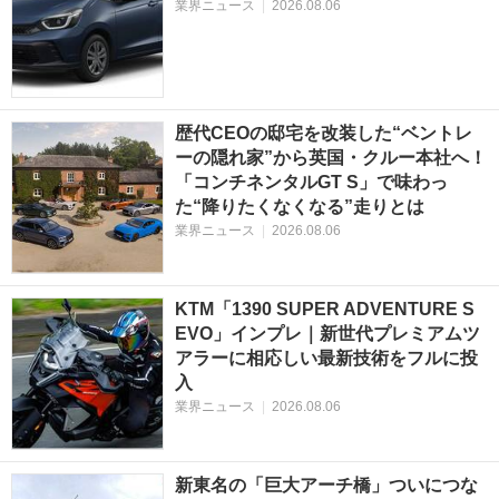
業界ニュース
|
2026.08.06
歴代CEOの邸宅を改装した“ベントレ
ーの隠れ家”から英国・クルー本社へ！
「コンチネンタルGT S」で味わっ
た“降りたくなくなる”走りとは
業界ニュース
|
2026.08.06
KTM「1390 SUPER ADVENTURE S
EVO」インプレ｜新世代プレミアムツ
アラーに相応しい最新技術をフルに投
入
業界ニュース
|
2026.08.06
新東名の「巨大アーチ橋」ついにつな