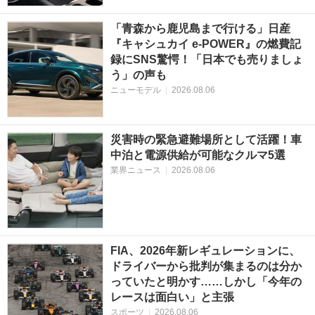
「青森から鹿児島まで行ける」日産
『キャシュカイ e-POWER』の燃費記
録にSNS驚愕！「日本でも売りましょ
う」の声も
ニューモデル
|
2026.08.06
災害時の緊急避難場所として活躍！車
中泊と電源供給が可能なクルマ5選
業界ニュース
|
2026.08.06
FIA、2026年新レギュレーションに、
ドライバーから批判が集まるのは分か
っていたと明かす……しかし「今年の
レースは面白い」と主張
スポーツ
|
2026.08.06