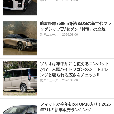
航続距離750kmを誇るDSの新世代フラ
ッグシップEVセダン「N°8」の全貌
業界ニュース
|
2026.08.06
ソリオは車中泊にも使えるコンパクト
か!? 人気ハイトワゴンのシートアレ
ンジと寝られる広さをチェック!!
業界ニュース
|
2026.08.06
フィットが今年初のTOP10入り！2026
年7月の新車販売ランキング