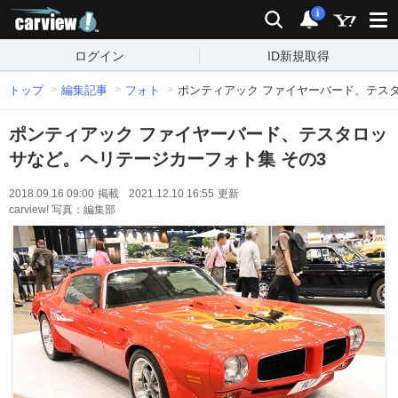
carview!
検索
通知
i
ログイン
ID新規取得
トップ
編集記事
フォト
ポンティアック ファイヤーバード、テス
ポンティアック ファイヤーバード、テスタロッ
サなど。ヘリテージカーフォト集 その3
2018.09.16 09:00
掲載
2021.12.10 16:55
更新
carview! 写真：編集部