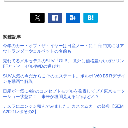
関連記事
今年のカー・オブ・ザ・イヤーは日産ノートに！ 部門賞にはア
ウトランダーやコルベットの名前も
売れてるメルセデスのSUV「GLB」 意外に価格差ないガソリン
FFとディーゼル4WDの選び方
SUV人気の今だからこそのエステート。ボルボ V60 B5 Rデザイ
ンを動画で解説
日産が一気に4台のコンセプトモデルを発表してプチ東京モータ
ーショー状態に！ 未来が垣間見える1台はどれ？
テスラにエンジン積んでみました。カスタムカーの祭典【SEM
A2021レポその3】