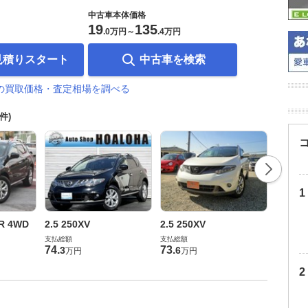
中古車本体価格
19
135
.
0万円
～
.
4万円
見積りスタート
中古車を検索
の買取価格・査定相場を調べる
7件)
2.5 25
UR 4WD
2.5 250XV
2.5 250XV
支払総額
支払総額
支払総額
49
.
0
万
74
.
73
.
3
6
万円
万円