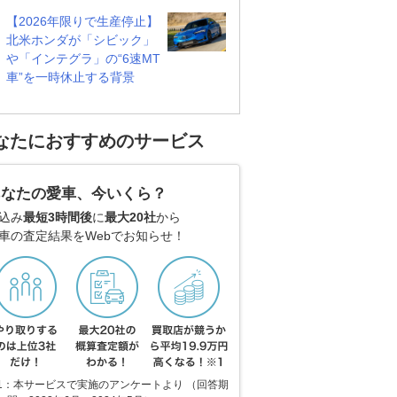
【2026年限りで生産停止】
北米ホンダが「シビック」
や「インテグラ」の“6速MT
車”を一時休止する背景
なたにおすすめのサービス
あなたの愛車、今いくら？
込み
最短3時間後
に
最大20社
から
車の査定結果をWebでお知らせ！
1：本サービスで実施のアンケートより （回答期