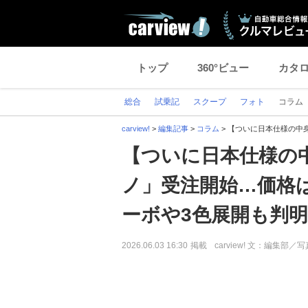
トップ
360°ビュー
カタ
総合
試乗記
スクープ
フォト
コラム
carview!
>
編集記事
>
コラム
>
【ついに日本仕様の中身
【ついに日本仕様の
ノ」受注開始…価格は7
ーボや3色展開も判明
2026.06.03 16:30
掲載
carview! 文：編集部