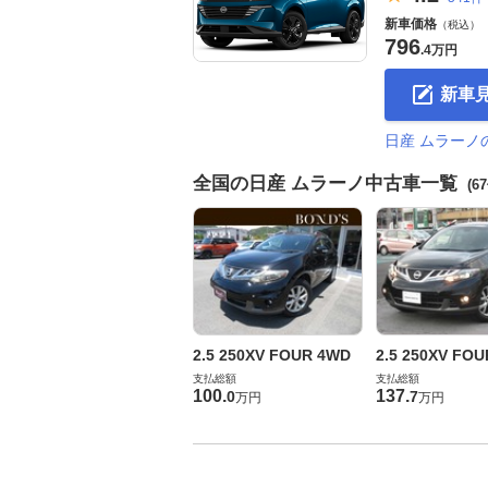
新車価格
（税込）
796
.
4万円
新車
日産 ムラーノ
全国の日産 ムラーノ中古車一覧
(6
2.5 250XV FOUR 4WD
2.5 250XV FO
支払総額
支払総額
100
.
137
.
0
7
万円
万円