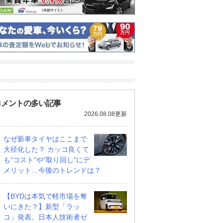
コメントの多い記事
2026.08.08更新
なぜ新車タイヤはここまで
大径化した？ カッコ良くて
0XL
2.5 250XV FOUR 4WD
2.5 250XV
も“コスト”や“取り回し”にデ
支払総額
支払総額
メリット…今後のトレンドは？
69
.
75
.
8
2
円
万円
万円
【BYDは本気で軽市場を奪
いにきた？】新型「ラッ
コ」発表。日本人技術者ゼ