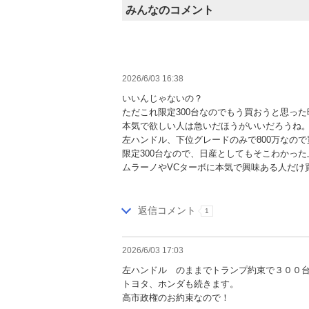
みんなのコメント
2026/6/03 16:38
いいんじゃないの？
ただこれ限定300台なのでもう買おうと思っ
本気で欲しい人は急いだほうがいいだろうね
左ハンドル、下位グレードのみで800万なの
限定300台なので、日産としてもそこわかっ
ムラーノやVCターボに本気で興味ある人だけ
返信コメント
1
2026/6/03 17:03
左ハンドル のままでトランプ約束で３００台
トヨタ、ホンダも続きます。
高市政権のお約束なので！