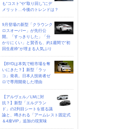
も“コスト”や“取り回し”にデ
メリット…今後のトレンドは？
9月登場の新型「クラウンク
ロスオーバー」が先行公
開。「すっきりした」「分
かりにくい」と賛否も、約1週間で“初
回生産枠”が埋まる人気ぶり
【BYDは本気で軽市場を奪
いにきた？】新型「ラッ
コ」発表。日本人技術者ゼ
ロで専用開発した理由
【アルヴェル／LMに対
抗？】新型「エルグラン
ド」の2列目シートを巡る議
論と、噂される「アームレスト固定式
＆4座VIP」追加の現実味