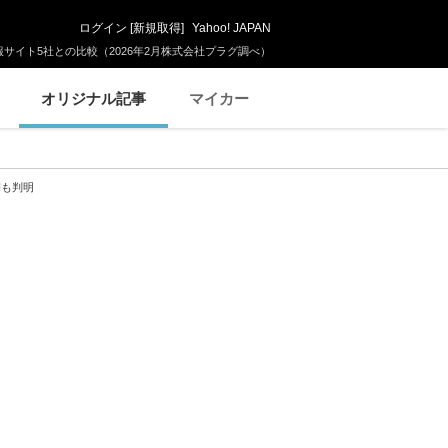
ログイン
[
新規取得
]
Yahoo! JAPAN
サイト5社との比較（2026年2月株式会社プラグ調べ）
オリジナル記事
マイカー
開も判明