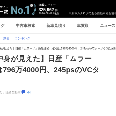
掲載レビュー
325,962
件
時点
※新車カタログのある自動車総合情報
2026.08.08
ログ
中古車検索
新車見積り
車買取
ニュース
動画
ランキング
が見えた】日産「ムラーノ」受注開始…価格は796万4000円、245psのVCターボや3色展
中身が見えた】日産「ムラー
96万4000円、245psのVCタ
／写真：日産自動車
44